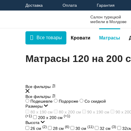
Доставка
Оплата
Гарантия
Салон турецкой
мебели в Молдове
Все товары
Кровати
Матрасы
Матрасы 120 на 200 
Все фильтры
Все фильтры
Подешевле
Подороже
Со скидкой
Размеры
80 х 190 см
80 х 200 см
90 х 190 см
90 х 20
(+1)
(+1)
200 х 200 см
Высота
(2)
(6)
(11)
(3)
26 см
28 см
30 см
32 см
32с