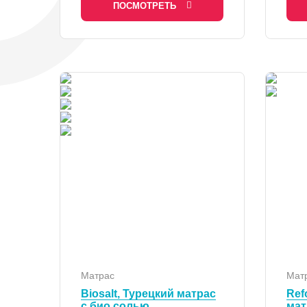
ПОСМОТРЕТЬ
Матрас
Мат
Biosalt, Турецкий матрас
Ref
с био солью
мат