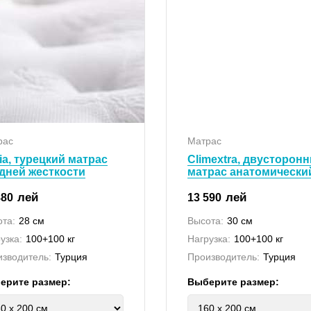
рас
Матрас
ia, турецкий матрас
Climextra, двусторон
дней жесткости
матрас анатомически
лей
лей
880
13 590
та:
28 см
Высота:
30 см
узка:
100+100 кг
Нагрузка:
100+100 кг
зводитель:
Турция
Производитель:
Турция
ерите размер:
Выберите размер: