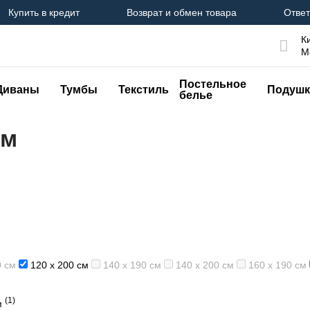
Купить в кредит
Возврат и обмен товара
Ответ
К
М
Постельное
Диваны
Тумбы
Текстиль
Подушк
белье
см
0 см
120 х 200 см
140 х 190 см
140 х 200 см
160 х 190 см
(1)
м