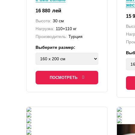
жес
лей
16 880
15 
Высота:
30 см
Высо
Нагрузка:
110+110 кг
Нагр
Производитель:
Турция
Прои
Выберите размер:
Выб
ПОСМОТРЕТЬ