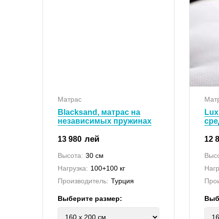
Матрас
Мат
Blacksand, матрас на
Lux
независимых пружинах
сре
лей
13 980
12 
Высота:
30 см
Высо
Нагрузка:
100+100 кг
Нагр
Производитель:
Турция
Прои
Выберите размер:
Выб