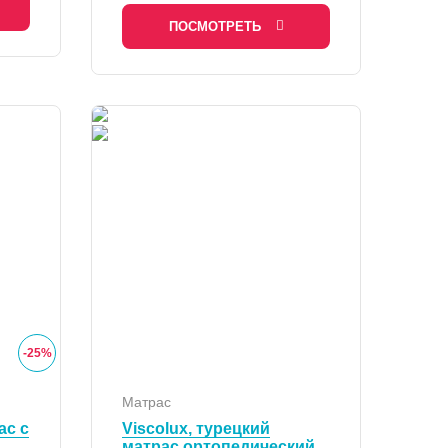
ПОСМОТРЕТЬ
-
25
%
Матрас
ас с
Viscolux, турецкий
матрас ортопедический