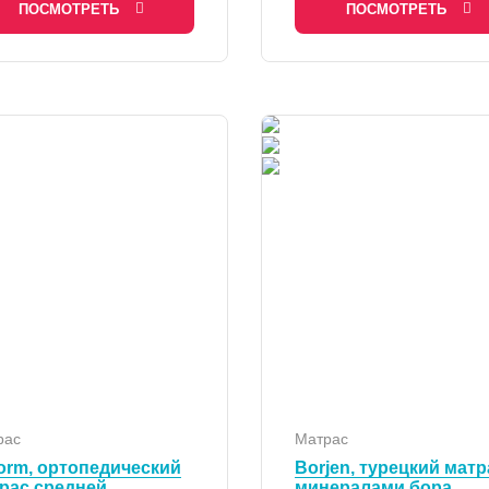
ПОСМОТРЕТЬ
ПОСМОТРЕТЬ
рас
Матрас
orm, ортопедический
Borjen, турецкий матр
рас средней
минералами бора