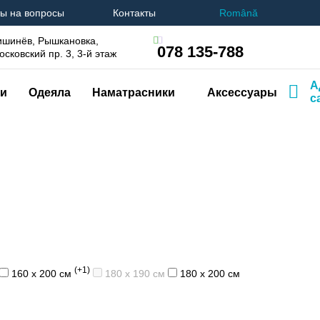
ы на вопросы
Контакты
Română
ишинёв, Рышкановка,
078 135-788
осковский пр. 3, 3-й этаж
А
и
Одеяла
Наматрасники
Аксессуары
с
(+1)
160 х 200 см
180 х 190 см
180 х 200 см