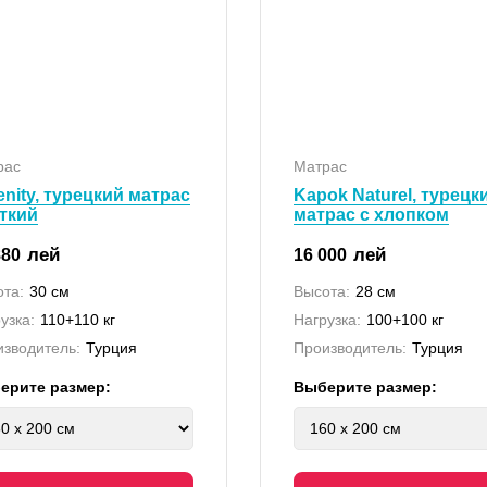
рас
Матрас
enity, турецкий матрас
Kapok Naturel, турецк
ткий
матрас с хлопком
лей
лей
880
16 000
та:
30 см
Высота:
28 см
узка:
110+110 кг
Нагрузка:
100+100 кг
зводитель:
Турция
Производитель:
Турция
ерите размер:
Выберите размер: