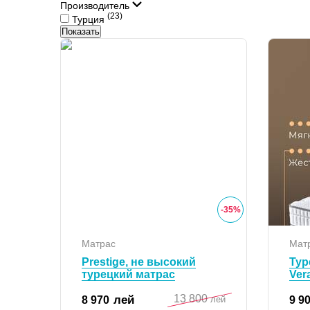
Производитель
(23)
Турция
Показать
-
35
%
Матрас
Мат
Prestige, не высокий
Тур
турецкий матрас
Ver
13 800
лей
8 970
9 9
лей