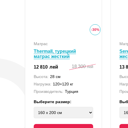
-
30
%
Матрас
Мат
Thermall, турецкий
Ser
матрас жесткий
жес
18 300
лей
12 810
13 
лей
Высота:
28 см
Высо
Нагрузка:
120+120 кг
Нагр
Производитель:
Турция
Прои
Выберите размер:
Выб