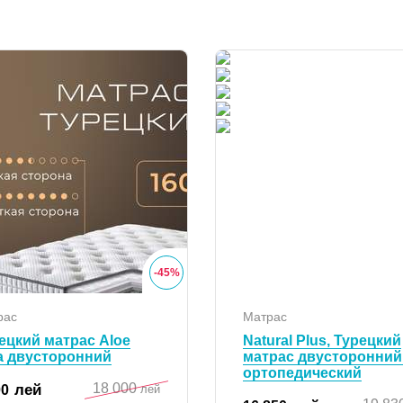
-
45
%
рас
Матрас
ецкий матрас Aloe
Natural Plus, Турецкий
a двусторонний
матрас двусторонний
ортопедический
18 000
лей
00
лей