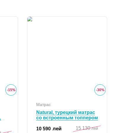
-
15
%
-
30
%
Матрас
Natural, турецкий матрас
,
со встроенным топпером
15 130
лей
10 590
лей