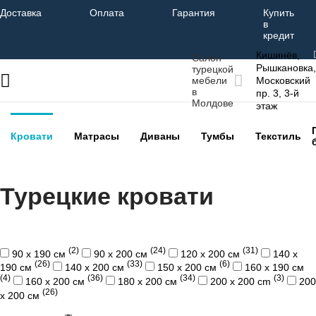
Доставка
Оплата
Гарантия
Купить
в
кредит
Кишинёв,
Салон
Рышкановка,
турецкой
мебели
Московский
в
пр. 3, 3-й
Молдове
этаж
Кровати
Матрасы
Диваны
Тумбы
Текстиль
Турецкие кровати
(2)
(24)
(31)
90 х 190 см
90 х 200 см
120 х 200 см
140 х
(26)
(33)
(6)
190 см
140 х 200 см
150 х 200 см
160 х 190 см
(4)
(36)
(34)
(3)
160 х 200 см
180 х 200 см
200 x 200 cm
200
(26)
х 200 см