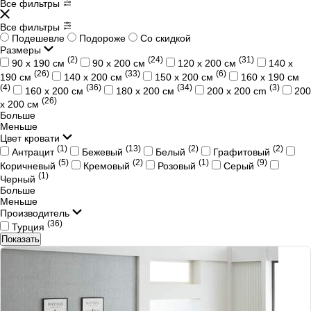
Все фильтры
Все фильтры
Подешевле
Подороже
Со скидкой
Размеры
(2)
(24)
(31)
90 х 190 см
90 х 200 см
120 х 200 см
140 х
(26)
(33)
(6)
190 см
140 х 200 см
150 х 200 см
160 х 190 см
(4)
(36)
(34)
(3)
160 х 200 см
180 х 200 см
200 x 200 cm
200
(26)
х 200 см
Больше
Меньше
Цвет кровати
(1)
(13)
(2)
(2)
Антрацит
Бежевый
Белый
Графитовый
(5)
(2)
(1)
(9)
Коричневый
Кремовый
Розовый
Серый
(1)
Черный
Больше
Меньше
Производитель
(36)
Турция
Показать