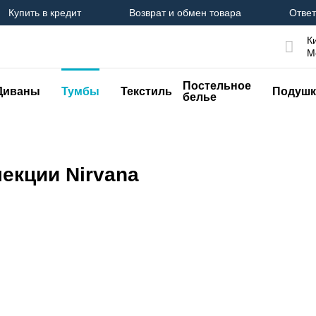
Купить в кредит
Возврат и обмен товара
Ответ
К
М
Постельное
Диваны
Тумбы
Текстиль
Подушк
белье
екции Nirvana