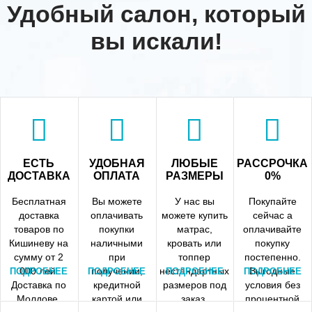
Удобный салон, который
вы искали!
ЕСТЬ
УДОБНАЯ
ЛЮБЫЕ
РАССРОЧКА
ДОСТАВКА
ОПЛАТА
РАЗМЕРЫ
0%
Бесплатная
Вы можете
У нас вы
Покупайте
доставка
оплачивать
можете купить
сейчас а
товаров по
покупки
матрас,
оплачивайте
Кишиневу на
наличными
кровать или
покупку
сумму от 2
при
топпер
постепенно.
000 лей.
получении,
нестандартных
Выгодные
ПОДРОБНЕЕ
ПОДРОБНЕЕ
ПОДРОБНЕЕ
ПОДРОБНЕЕ
Доставка по
кредитной
размеров под
условия без
Молдове.
картой или
заказ.
процентной