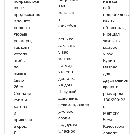
понравилось
на ваш
ваш
ваше
сайт,
магазин
предложение
понравилось,
в
и то, что
как вы
фейсбуке,
делаете
объяснили,
и
любые
и решил
решила
размеры,
заказать
заказать
так как я
матрас
у вас
хотела,
у вас.
матрас,
чтобы
Купил
потому
по
матрас
что есть
высоте
для
доставка
было
двуспальной
на дом.
26см.
кровати,
Покупкой
Сделали,
размером
довольна,
как я и
180*200*22
рекомендовала
хотела,
с
уже вас
и
Memory
своим
привезли
5 см.
подругам.
в срок.
Качеством
Спасибо
Я
доволен.