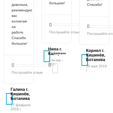
большое!
довольна,
Спасибо!
рекомендую
вас
коллегам
на
Послушайте отзыв
работе.
Послушайте от
Спасибо
большое!
Нина г.
Корнел г.
Калараш
Кишинёв,
Ботаника
7 января
2019 г.
15 мая 2019
г.
Послушайте отзыв
Галина г.
Кишинёв,
Ботаника
17 февраля
2018 г.