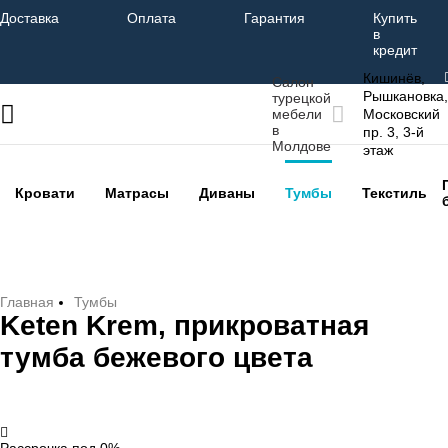
Доставка
Оплата
Гарантия
Купить
в
кредит
Кишинёв,
Салон
Рышкановка,
турецкой
мебели
Московский
в
пр. 3, 3-й
Молдове
этаж
Кровати
Матрасы
Диваны
Тумбы
Текстиль
Главная
Тумбы
Keten Krem, прикроватная
тумба бежевого цвета