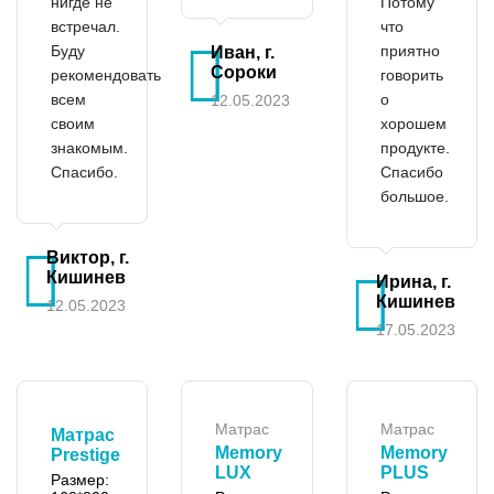
нигде не
Потому
встречал.
что
Буду
приятно
Иван, г.
Сороки
рекомендовать
говорить
всем
о
12.05.2023
своим
хорошем
знакомым.
продукте.
Спасибо.
Спасибо
большое.
Виктор, г.
Кишинев
Ирина, г.
Кишинев
12.05.2023
17.05.2023
Матрас
Матрас
Матрас
Memory
Memory
Prestige
LUX
PLUS
Размер: