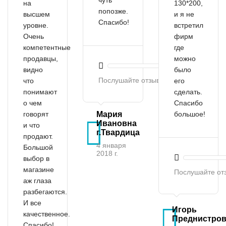
на
130*200,
попозже.
высшем
и я не
Спасибо!
уровне.
встретил
Очень
фирм
компетентные
где
продавцы,
можно
видно
было
Послушайте отзыв
что
его
понимают
сделать.
о чем
Спасибо
говорят
Мария
большое!
Ивановна
и что
г.Твардица
продают.
4 января
Большой
2018 г.
выбор в
магазине
Послушайте от
аж глаза
разбегаются.
И все
Игорь
качественное.
Преднистро
Спасибо!