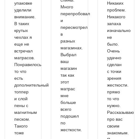
упаковке
Никаких
Много
уделили
проблем.
перепробовал
внимание.
Никакого
и
В таких
запаха
пересмотрел
крутых
изначально
в
чехлах я
не
разных
еще не
было.
магазинах.
встречал
Очень
Выбрал
матрасов.
удачно
ваш
Понравилось
сделан
магазин
то что
с точки
так как
есть
зрения
этот
дополнительный
жесткости.
матрас
топпер
прямо
мне
и слой
то что
больше
пены с
нужно.
всего
магнитным
Рассказываю
подошел
песком.
про вас
по
Такого
своим
жесткости.
тоже
знакомым.