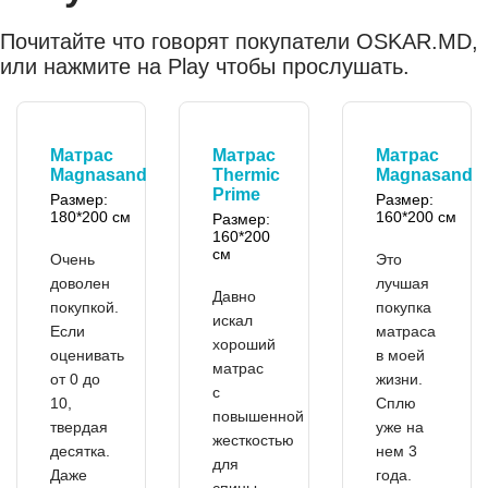
Почитайте что говорят покупатели OSKAR.MD,
или нажмите на Play чтобы прослушать.
Матрас
Матрас
Матрас
Magnasand
Thermic
Magnasand
Prime
Размер:
Размер:
180*200 см
160*200 см
Размер:
160*200
см
Очень
Это
доволен
лучшая
Давно
покупкой.
покупка
искал
Если
матраса
хороший
оценивать
в моей
матрас
от 0 до
жизни.
с
10,
Сплю
повышенной
твердая
уже на
жесткостью
десятка.
нем 3
для
Даже
года.
спины.