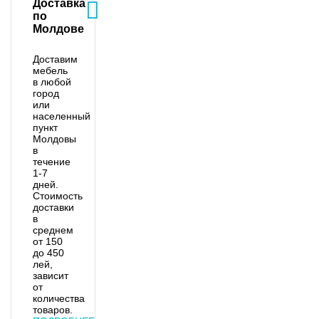
Доставка
по
Молдове
Доставим
мебель
в любой
город
или
населенный
пункт
Молдовы
в
течение
1-7
дней.
Стоимость
доставки
в
среднем
от 150
до 450
лей,
зависит
от
количества
товаров.