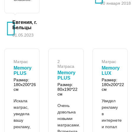
20 января 2018 г
Евгения, г.
Бельцы
01.05.2023
Матрас
2
Матрас
Матраса
Memory
Memory
Memory
PLUS
LUX
PLUS
Размер:
Размер:
180x200*26
Размер:
180x200*22
см
80x190*22
см
см
Искала
Увидел
Очень
матрас,
рекламу
довольна
увидела
в
новыми
вашу
интернете
матрасами.
рекламу,
и попал
Встретила