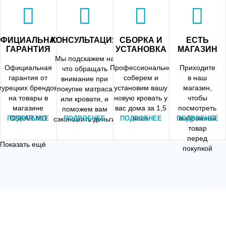
Все цены на
безналичным
рассрочки
доставку..
платежом
ОФИЦИАЛЬНАЯ
КОНСУЛЬТАЦИЯ
СБОРКА И
ЕСТЬ
ГАРАНТИЯ
УСТАНОВКА
МАГАЗИН
Мы подскажем на
Официальная
Профессионально
Приходите
что обращать
гарантия от
соберем и
в наш
внимание при
турецких брендов
установим вашу
магазин,
покупке матраса
на товары в
новую кровать у
чтобы
или кровати, и
магазине
вас дома за 1,5
посмотреть
поможем вам
OSKAR.MD
часа
выбранный
ПОДРОБНЕЕ
ПОДРОБНЕЕ
ПОДРОБНЕЕ
ПОДРОБНЕЕ
сэкономить деньги
товар
перед
Показать ещё
покупкой