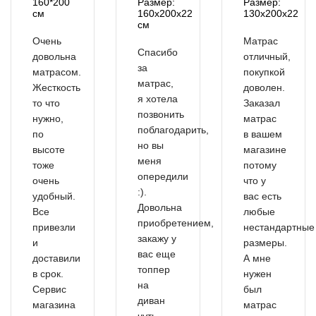
160*200
Размер:
Размер:
см
160x200x22
130х200х22
см
Очень
Матрас
Спасибо
довольна
отличный,
за
матрасом.
покупкой
матрас,
Жесткость
доволен.
я хотела
то что
Заказал
позвонить
нужно,
матрас
поблагодарить,
по
в вашем
но вы
высоте
магазине
меня
тоже
потому
опередили
очень
что у
:).
удобный.
вас есть
Довольна
Все
любые
приобретением,
привезли
нестандартные
закажу у
и
размеры.
вас еще
доставили
А мне
топпер
в срок.
нужен
на
Сервис
был
диван
магазина
матрас
чуть