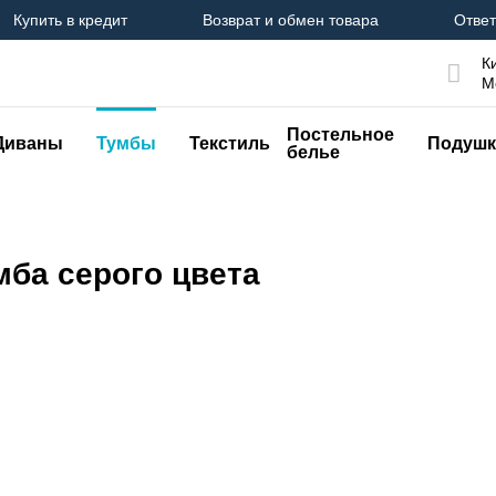
Купить в кредит
Возврат и обмен товара
Ответ
К
М
Постельное
Диваны
Тумбы
Текстиль
Подушк
белье
мба серого цвета