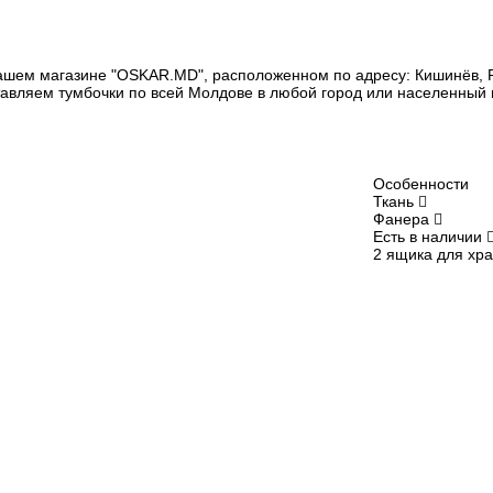
ашем магазине "OSKAR.MD", расположенном по адресу: Кишинёв, Ры
тавляем тумбочки по всей Молдове в любой город или населенный пу
Особенности
Ткань
Фанера
Есть в наличии
2 ящика для хр