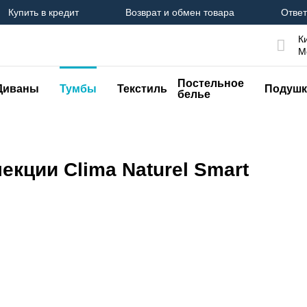
Купить в кредит
Возврат и обмен товара
Ответ
К
М
Постельное
Диваны
Тумбы
Текстиль
Подушк
белье
екции Clima Naturel Smart