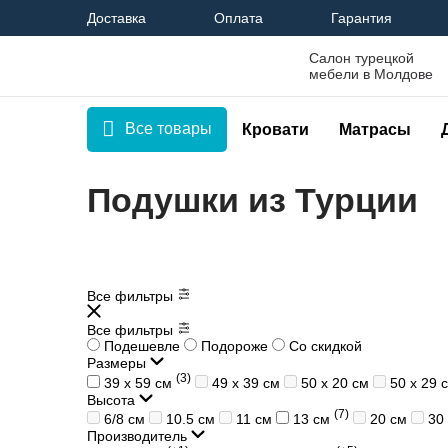
Доставка
Оплата
Гарантия
Салон турецкой
мебели в Молдове
Все товары
Кровати
Матрасы
Подушки из Турции
Все фильтры
Все фильтры
Подешевле
Подороже
Со скидкой
Размеры
(3)
39 x 59 см
49 х 39 см
50 х 20 см
50 х 29 
Высота
(7)
6/8 см
10.5 см
11 см
13 см
20 см
30
Производитель