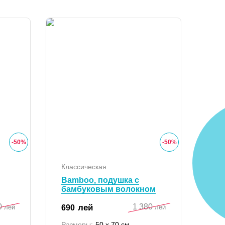
-
50
%
-
50
%
Классическая
Bamboo, подушка с
бамбуковым волокном
0
1 380
лей
690
лей
лей
Размеры:
50 x 70 см