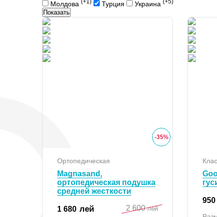
(+1)
(+5)
Молдова
Турция
Украина
Показать
-
35
%
Ортопедическая
Клас
Magnasand,
Goo
ортопедическая подушка
гус
средней жесткости
950
2 600
лей
1 680
лей
Раз