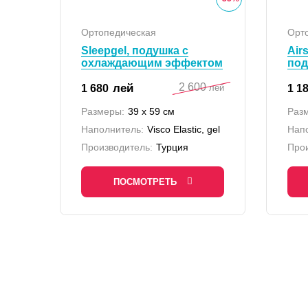
Ортопедическая
Орт
Sleepgel, подушка с
Air
охлаждающим эффектом
под
2 600
лей
1 680
1 1
лей
Размеры:
39 x 59 см
Раз
Наполнитель:
Visco Elastic, gel
Нап
Производитель:
Турция
Прои
ПОСМОТРЕТЬ