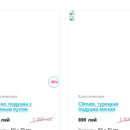
-
30
%
сическая
Классическая
se, подушка с
Climate, турецкая
иным пухом
подушка мягкая
1 360
1 80
лей
лей
899
лей
меры:
50 x 70 см
Размеры:
50 x 70 см