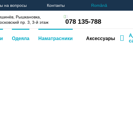
ы на вопросы
Контакты
Română
ишинёв, Рышкановка,
078 135-788
осковский пр. 3, 3-й этаж
А
и
Одеяла
Наматрасники
Аксессуары
с