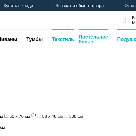
Купить в кредит
Возврат и обмен товара
Ответ
К
М
Постельное
Диваны
Тумбы
Текстиль
Подушк
белье
(4)
см
50 х 70 см
58 х 40 см
305 см
 см