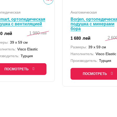
опедическая
Анатомическая
smart, ортопедическая
Borjen, ортопедическ
ушка с вентиляцией
подушка с минерами
бора
1 980
лей
80
лей
2 60
лей
1 680
меры:
39 x 59 см
Размеры:
39 х 59 см
олнитель:
Visco Elastic
Наполнитель:
Visco Elastic
зводитель:
Турция
Производитель:
Турция
ПОСМОТРЕТЬ
ПОСМОТРЕТЬ