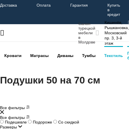
Доставка
Оплата
Гарантия
Купить
в
кредит
Кишинёв,
Салон
Рышкановка,
турецкой
мебели
Московский
в
пр. 3, 3-й
Молдове
этаж
Кровати
Матрасы
Диваны
Тумбы
Текстиль
Подушки 50 на 70 см
Все фильтры
Все фильтры
Подешевле
Подороже
Со скидкой
Размеры