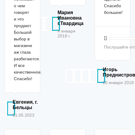
о чем
Спасибо
говорят
Мария
большое!
Ивановна
и что
г.Твардица
продают.
4 января
Большой
2018 г.
выбор в
магазине
Послушайте от
аж глаза
разбегаются.
И все
Игорь
качественное.
Преднистро
Спасибо!
20 января 2018 г
Евгения, г.
Бельцы
01.05.2023