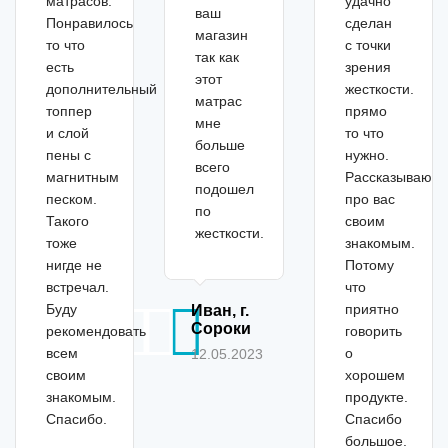
матрасов.
удачно
ваш
Понравилось
сделан
магазин
то что
с точки
так как
есть
зрения
этот
дополнительный
жесткости.
матрас
топпер
прямо
мне
и слой
то что
больше
пены с
нужно.
всего
магнитным
Рассказываю
подошел
песком.
про вас
по
Такого
своим
жесткости.
тоже
знакомым.
нигде не
Потому
встречал.
что
Буду
приятно
Иван, г.
Сороки
рекомендовать
говорить
всем
о
12.05.2023
своим
хорошем
знакомым.
продукте.
Спасибо.
Спасибо
большое.