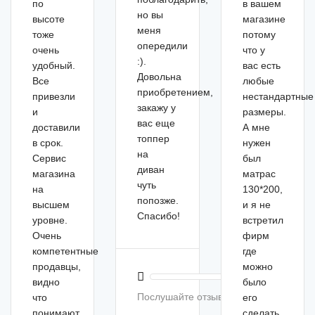
по
в вашем
но вы
высоте
магазине
меня
тоже
потому
опередили
очень
что у
:).
удобный.
вас есть
Довольна
Все
любые
приобретением,
привезли
нестандартные
закажу у
и
размеры.
вас еще
доставили
А мне
топпер
в срок.
нужен
на
Сервис
был
диван
магазина
матрас
чуть
на
130*200,
попозже.
высшем
и я не
Спасибо!
уровне.
встретил
Очень
фирм
компетентные
где
продавцы,
можно
видно
было
Послушайте отзыв
что
его
понимают
сделать.