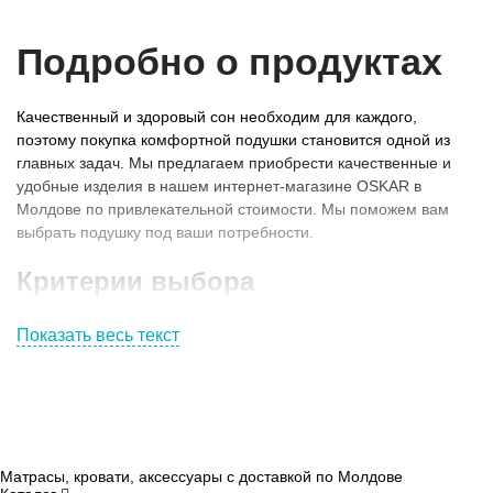
Подробно о продуктах
Качественный и здоровый сон необходим для каждого,
поэтому покупка комфортной подушки становится одной из
главных задач. Мы предлагаем приобрести качественные и
удобные изделия в нашем интернет-магазине OSKAR в
Молдове по привлекательной стоимости. Мы поможем вам
выбрать подушку под ваши потребности.
Критерии выбора
Показать весь текст
Итак, чтобы сделать правильный выбор, нужно знать, как
правильно его делать, и на что обращать внимание:
Размеры. В каталоге вы найдете изделия любых
размеров: прямоугольные (50на70 см), квадратные
(70на70 см), детские (40на60 см).
Матрасы, кровати, аксессуары с доставкой по Молдове
Материал.