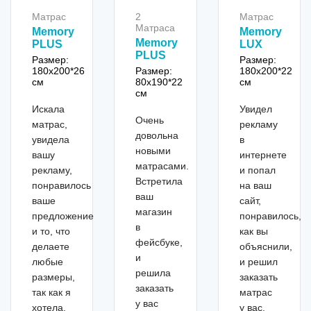
Матрас
2
Матрас
Матраса
Memory
Memory
Memory
PLUS
LUX
PLUS
Размер:
Размер:
180x200*26
Размер:
180x200*22
см
80x190*22
см
см
Искала
Увидел
Очень
матрас,
рекламу
довольна
увидела
в
новыми
вашу
интернете
матрасами.
рекламу,
и попал
Встретила
понравилось
на ваш
ваш
ваше
сайт,
магазин
предложение
понравилось,
в
и то, что
как вы
фейсбуке,
делаете
объяснили,
и
любые
и решил
решила
размеры,
заказать
заказать
так как я
матрас
у вас
хотела,
у вас.