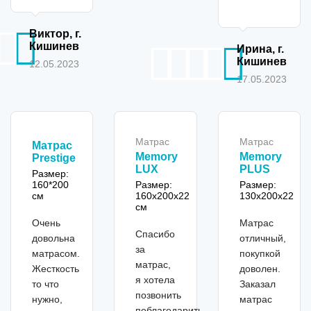
Виктор, г.
Кишинев
Ирина, г.
Кишинев
12.05.2023
17.05.2023
Матрас
Матрас
Матрас
Memory
Memory
Prestige
LUX
PLUS
Размер:
160*200
Размер:
Размер:
см
160x200x22
130х200х22
см
Очень
Матрас
Спасибо
довольна
отличный,
за
матрасом.
покупкой
матрас,
Жесткость
доволен.
я хотела
то что
Заказал
позвонить
нужно,
матрас
поблагодарить,