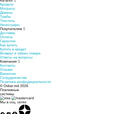
Каталог
Кровати
Матрасы
Мы предлагаем изделия сон следующими наполнителями:
Диваны
Тумбы
Лебяжий пух - такие изделия легко возвращают
Текстиль
Аксессуары
первоначальную форму, не формируют комков после
Покупателям
стирки, имеют нейтральный запах и небольшой вес. Их
Доставка
можно стирать в стиральной машине.
Оплата
Гарантия
Бамбуковое волокно - такие модели имеют высокую
Как купить
Купить в кредит
воздухонепроницаемость, они не вызывают потливости,
Возврат и обмен товара
быстро поглощают влагу, отлично держат форму, не
Ответы на вопросы
скапливают запахи, не вызывают аллергию и легки в
Компания
Контакты
уходе.
Отзывы
Верблюжья шерсть - имеют хорошую терморегуляцию,
Вакансии
Сотрудничество
небольшую массу, не скапливают статическое
Политика конфидициальности
электричество, пропускают воздух и положительно
© Oskar.md 2026
влияют на организм человека во время отдыха,
Платежные
системы
благодаря ланолину, который присутствует в шерсти.
Мы в соц. сетях
Гусиный пух - природный материал, который отлично
поглощает и испаряет влагу. Такие изделия создают
прохладу летом и сохраняют тепло зимой. Они мягкие,