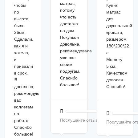
матрас,
чтобы
Купил
потому
по
матрас
что есть
высоте
для
доставка
было
двуспальной
на дом.
26см.
кровати,
Покупкой
Сделали,
размером
довольна,
как я и
180*200*22
рекомендовала
хотела,
с
уже вас
и
Memory
своим
привезли
5 см.
подругам.
в срок.
Качеством
Спасибо
Я
доволен.
большое!
довольна,
Спасибо!
рекомендую
вас
коллегам
на
Послушайте отзыв
работе.
Послушайте от
Спасибо
большое!