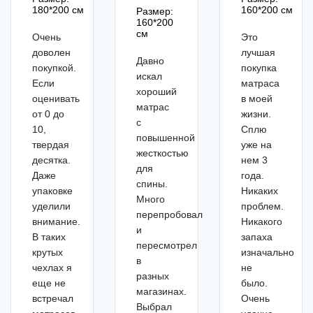
180*200 см
160*200 см
Размер:
160*200
см
Очень
Это
доволен
лучшая
Давно
покупкой.
покупка
искал
Если
матраса
хороший
оценивать
в моей
матрас
от 0 до
жизни.
с
10,
Сплю
повышенной
твердая
уже на
жесткостью
десятка.
нем 3
для
Даже
года.
спины.
упаковке
Никаких
Много
уделили
проблем.
перепробовал
внимание.
Никакого
и
В таких
запаха
пересмотрел
крутых
изначально
в
чехлах я
не
разных
еще не
было.
магазинах.
встречал
Очень
Выбрал