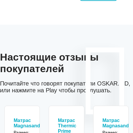
Настоящие отзывы
покупателей
Почитайте что говорят покупатели OSKAR.MD,
или нажмите на Play чтобы прослушать.
Матрас
Матрас
Матрас
Magnasand
Thermic
Magnasand
Prime
Размер:
Размер: