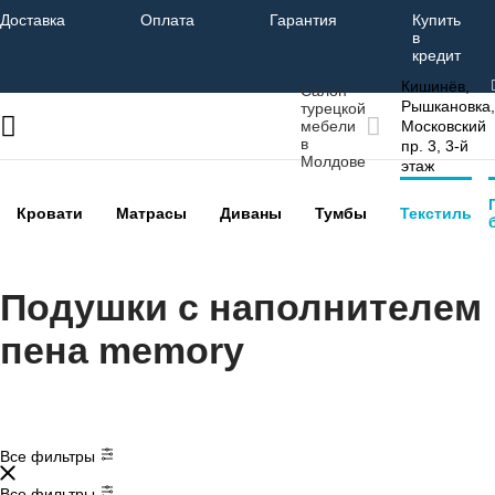
Доставка
Оплата
Гарантия
Купить
в
кредит
Кишинёв,
Салон
Рышкановка,
турецкой
мебели
Московский
в
пр. 3, 3-й
Молдове
этаж
Кровати
Матрасы
Диваны
Тумбы
Текстиль
Подушки с наполнителем
пена memory
Все фильтры
Все фильтры