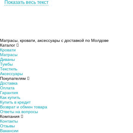
Показать весь текст
экологичность,
гипоаллергенность и гигроскопичность,
устойчивость верхнего материала к износу,
небольшая масса.
Матрасы, кровати, аксессуары с доставкой по Молдове
Каталог
Как правильно выбрать одеяло?
Кровати
Матрасы
Диваны
Тумбы
Чтобы покупка одеяла радовала вас долгое время,
Текстиль
необходимо знать, как правильно его выбрать:
Аксессуары
Покупателям
Доставка
Размеры. У нас доступны изделия следующих размеров:
Оплата
полуторные (150на210), двуспальные (172на205 см),
Гарантия
еврокомплект (200на210, 200на220, 195на215 см).
Как купить
Купить в кредит
Материал.
Возврат и обмен товара
Ответы на вопросы
Компания
У нас доступны следующие типы изделий из разных
Контакты
материалов:
Отзывы
Вакансии