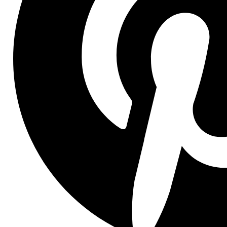
нем серицину. Одеяла обеспечат прохладой летом,
согреют зимой и отлично дышат.
Пуховые - изделия из такого материала легкие и мягкие.
Несмотря на минимальную массу, они могут быть очень
теплыми, что является отличным вариантом для зимних
холодов. Пух подвергается особой обработке, а поэтому
не является благоприятной средой для размножения
микробов.
Лебяжьи - здесь говорится о синтетическом заменителе
пуха, который производится из микроволна. Несмотря
на искусственное происхождение, такие изделия имеют
массу преимуществ. Они отлично удерживают тепло,
сохраняют упругость и быстро восстанавливают форму.
Советы по уходу
Одеяла из шерсти нужно регулярно проветривать. Их лучше
стирать руками при температуре не выше 30 градусов, после
этого просто дать воде стечь. Сушить навесу такие изделия
нельзя - они могут деформироваться. Одно пятно лучше