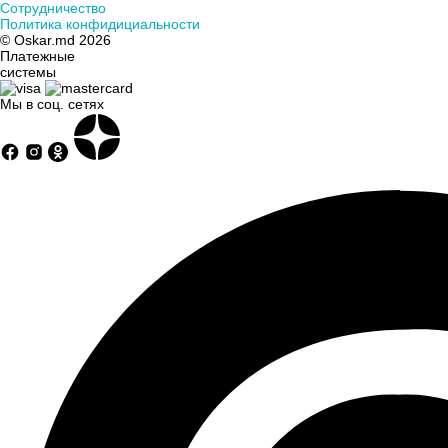
Сотрудничество
Бамбуковые - это очень гипоаллергенный и безопасный
Политика конфидициальности
материал, который дышит и впитывает излишнюю влагу.
© Oskar.md 2026
Одеяла из этого материала имеют небольшой вес, не
Платежные
системы
дают замерзнуть зимой и дарят прохладу летом. Также
они имеют высокие антисептические и
Мы в соц. сетях
противомикробные качества.
Верблюжьи - здесь наполнитель закрыт в тканевом
чехле. Изделия обеспечивают качественный сон, а все
благодаря теплообмену, воздухонепроницаемости и
пористости. Шерсть верблюда не электризуется и
положительно воздействует на организм человека.
Овечьи - имеют приятные тактильные ощущения,
изделия дышат, устойчивы к влаге и не собирают пыль.
Этот материал прекрасно поддерживает температуру
тела, не давая замерзнуть зимой и принося прохладу
летом. Ланолин, присутствующий в овечьей шерсти,
положительно сказывается на коже.
Шелковые - изделия из этого материала могут
использовать люди, у которых астма или аллергия. Шелк
не нужно обрабатывать, благодаря присутствующему в