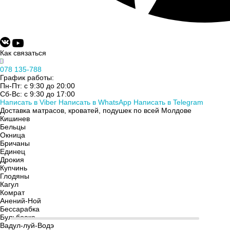
просушить и почистить щеткой для одежды. Изделия из
бамбука можно стирать в стиральной машине без
отбеливателей при температуре 30 градусов. Отжимать также
нельзя, как и сушить навесу.
Как связаться
Грамотный уход за бамбуковыми одеялами заключается в
сухой чистке пылесосом. Шелковые изделия лучше относить в
078 135-788
График работы:
химчистку. В регулярной чистке они не нуждаются, иногда
Пн-Пт: с 9:30 до 20:00
достаточно высушить одеяло для возврата эластичности и
Сб-Вс: с 9:30 до 17:00
упругости. Некоторые производители рекомендуют стирать на
Написать в Viber
Написать в WhatsApp
Написать в Telegram
Доставка матрасов, кроватей, подушек по всей Молдове
щадящем режиме.
Кишинев
Бельцы
Почему выгодно обращаться в
Окница
Бричаны
наш магазин?
Единец
Дрокия
Купчинь
Глодяны
Каждый, кто обращается к нам, получает выгодные
Кагул
преимущества:
Комрат
Анений-Ной
Бессарабка
Внушительный выбор изделий разных размеров и
Бульбоака
цветов.
Вадул-луй-Водэ