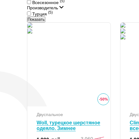
(5)
Всесезонное
Производитель
(5)
Турция
Показать
-
50
%
Двуспальное
Дву
Woll, турецкое шерстяное
Cli
одеяло. Зимнее
все