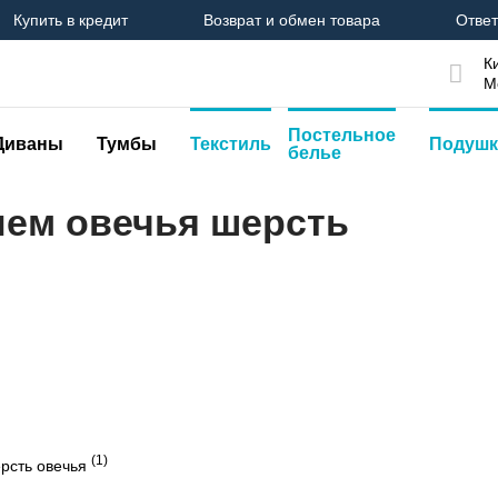
Купить в кредит
Возврат и обмен товара
Ответ
К
М
Постельное
Диваны
Тумбы
Текстиль
Подушк
белье
лем овечья шерсть
(1)
рсть овечья