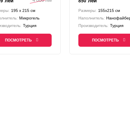
4 000
лей
лей
99
850
лей
меры:
195 х 215 см
Размеры:
155х215 см
олнитель:
Микрогель
Наполнитель:
Нанофайбе
зводитель:
Турция
Производитель:
Турция
ПОСМОТРЕТЬ
ПОСМОТРЕТЬ