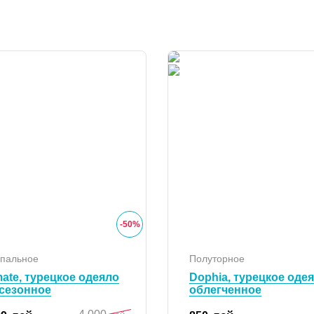
-
50
%
спальное
Полуторное
mate, турецкое одеяло
Dophia, турецкое оде
сезонное
облегченное