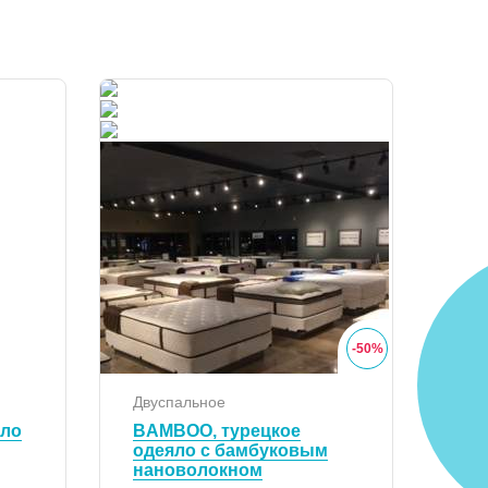
-
50
%
Двуспальное
яло
BAMBOO, турецкое
одеяло с бамбуковым
нановолокном