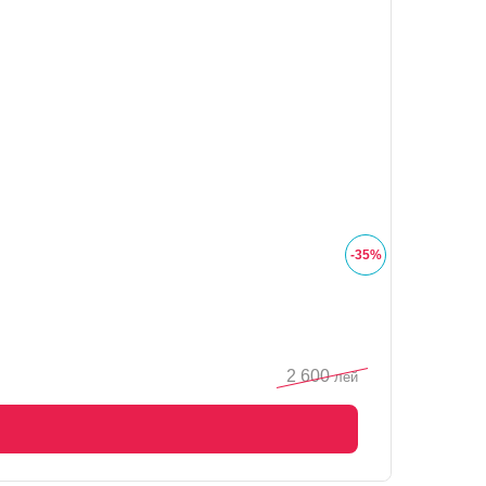
-
35
%
2 600
лей