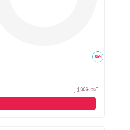
-
50
%
4 000
лей