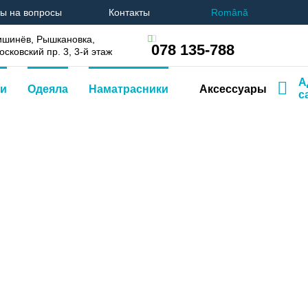
ы на вопросы
Контакты
Română
ишинёв, Рышкановка,
078 135-788
осковский пр. 3, 3-й этаж
А
и
Одеяла
Наматрасники
Аксессуары
с