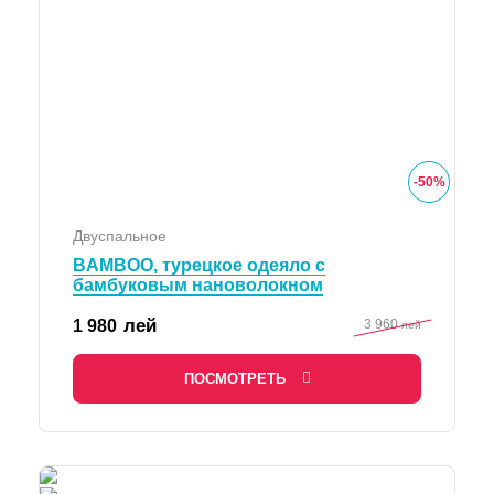
-
50
%
Двуспальное
BAMBOO, турецкое одеяло с
бамбуковым нановолокном
лей
1 980
3 960
лей
ПОСМОТРЕТЬ