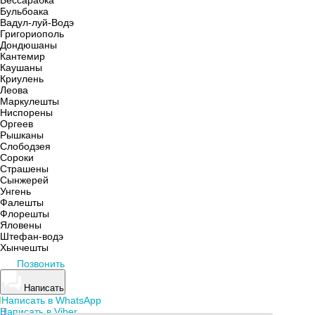
Бульбоака
Вадул-луй-Водэ
Григориополь
Дондюшаны
Кантемир
Каушаны
Криулень
Леова
Маркулешты
Ниспорены
Оргеев
Рышканы
Слободзея
Сороки
Страшены
Сынжерей
Унгень
Фалешты
Флорешты
Яловены
Штефан-водэ
Хынчешты
Позвонить
Написать
Написать в WhatsApp
Написать в Viber