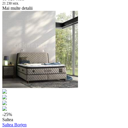
21 230
MDL
Mai multe detalii
-
25
%
Saltea
Saltea Borjen