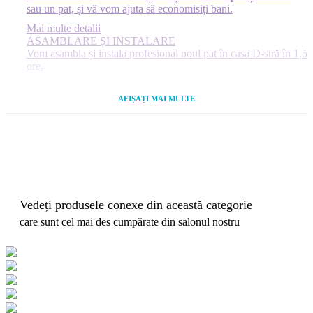
sau un pat, și vă vom ajuta să economisiți bani.
Mai multe detalii
ASAMBLARE ȘI INSTALARE
Vom asambla și instala profesional noul pat în casa D-stră în 1,5
ore.
Mai multe detalii
MAGAZIN
AFIȘAȚI MAI MULTE
Veniți la magazinul nostru, pentru a vedea produsul selectat
înainte de cumpărare.
Mai multe detalii
Vedeți produsele conexe din această categorie
care sunt cel mai des cumpărate din salonul nostru