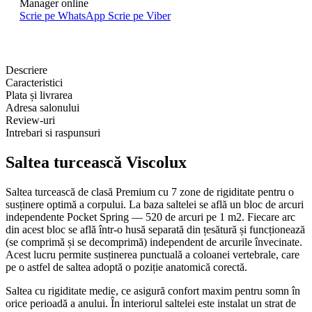
Manager online
Scrie pe WhatsApp
Scrie pe Viber
Descriere
Caracteristici
Plata și livrarea
Adresa salonului
Review-uri
Intrebari si raspunsuri
Saltea turcească Viscolux
Saltea turcească de clasă Premium cu 7 zone de rigiditate pentru o
susținere optimă a corpului. La baza saltelei se află un bloc de arcuri
independente Pocket Spring — 520 de arcuri pe 1 m2. Fiecare arc
din acest bloc se află într-o husă separată din țesătură și funcționează
(se comprimă și se decomprimă) independent de arcurile învecinate.
Acest lucru permite susținerea punctuală a coloanei vertebrale, care
pe o astfel de saltea adoptă o poziție anatomică corectă.
Saltea cu rigiditate medie, ce asigură confort maxim pentru somn în
orice perioadă a anului. În interiorul saltelei este instalat un strat de