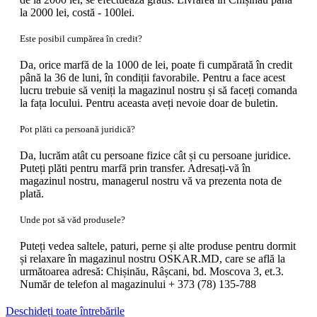
la 2000 lei, costă - 100lei.
Este posibil cumpărea în credit?
Da, orice marfă de la 1000 de lei, poate fi cumpărată în credit
până la 36 de luni, în condiții favorabile. Pentru a face acest
lucru trebuie să veniți la magazinul nostru și să faceți comanda
la fața locului. Pentru aceasta aveți nevoie doar de buletin.
Pot plăti ca persoană juridică?
Da, lucrăm atât cu persoane fizice cât și cu persoane juridice.
Puteți plăti pentru marfă prin transfer. Adresați-vă în
magazinul nostru, managerul nostru vă va prezenta nota de
plată.
Unde pot să văd produsele?
Puteți vedea saltele, paturi, perne și alte produse pentru dormit
și relaxare în magazinul nostru OSKAR.MD, care se află la
următoarea adresă: Chișinău, Râșcani, bd. Moscova 3, et.3.
Număr de telefon al magazinului + 373 (78) 135-788
Deschideți toate întrebările