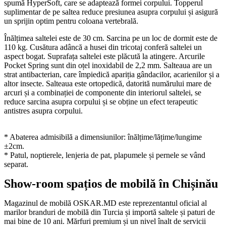
spumă HyperSoft, care se adaptează formei corpului. Topperul
suplimentar de pe saltea reduce presiunea asupra corpului și asigură
un sprijin optim pentru coloana vertebrală.
Înălțimea saltelei este de 30 cm. Sarcina pe un loc de dormit este de
110 kg. Cusătura adâncă a husei din tricotaj conferă saltelei un
aspect bogat. Suprafața saltelei este plăcută la atingere. Arcurile
Pocket Spring sunt din oțel inoxidabil de 2,2 mm. Salteaua are un
strat antibacterian, care împiedică apariția gândacilor, acarienilor și a
altor insecte. Salteaua este ortopedică, datorită numărului mare de
arcuri și a combinației de componente din interiorul saltelei, se
reduce sarcina asupra corpului și se obține un efect terapeutic
antistres asupra corpului.
* Abaterea admisibilă a dimensiunilor: înălțime/lățime/lungime
±2cm.
* Patul, noptierele, lenjeria de pat, plapumele și pernele se vând
separat.
Show-room spațios de mobilă în Chișinău
Magazinul de mobilă OSKAR.MD este reprezentantul oficial al
marilor branduri de mobilă din Turcia și importă saltele și paturi de
mai bine de 10 ani. Mărfuri premium și un nivel înalt de servicii