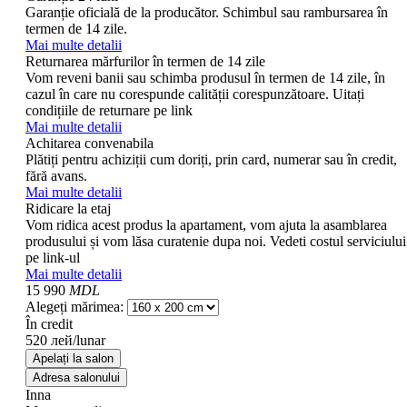
Garanție oficială de la producător. Schimbul sau rambursarea în
termen de 14 zile.
Mai multe detalii
Returnarea mărfurilor în termen de 14 zile
Vom reveni banii sau schimba produsul în termen de 14 zile, în
cazul în care nu corespunde calității corespunzătoare. Uitați
condițiile de returnare pe link
Mai multe detalii
Achitarea convenabila
Plătiți pentru achiziții cum doriți, prin card, numerar sau în credit,
fără avans.
Mai multe detalii
Ridicare la etaj
Vom ridica acest produs la apartament, vom ajuta la asamblarea
produsului și vom lăsa curatenie dupa noi. Vedeti costul serviciului
pe link-ul
Mai multe detalii
15 990
MDL
Alegeți mărimea:
În credit
520 лей/lunar
Apelați la salon
Adresa salonului
Inna