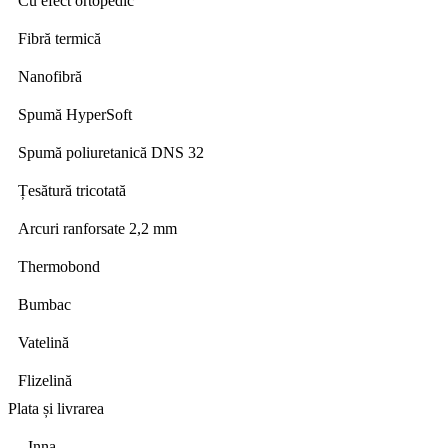
Cu efect ortopedic
Fibră termică
Nanofibră
Spumă HyperSoft
Spumă poliuretanică DNS 32
Țesătură tricotată
Arcuri ranforsate 2,2 mm
Thermobond
Bumbac
Vatelină
Flizelină
Plata și livrarea
Inna