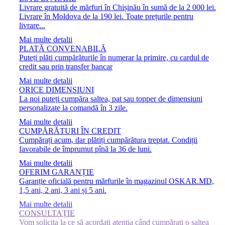
Livrare gratuită de mărfuri în Chișinău în sumă de la 2 000 lei.
Livrare în Moldova de la 190 lei. Toate prețurile pentru
livrare...
Mai multe detalii
PLATĂ CONVENABILĂ
Puteți plăti cumpărăturile în numerar la primire, cu cardul de
credit sau prin transfer bancar
Mai multe detalii
ORICE DIMENSIUNI
La noi puteți cumpăra saltea, pat sau topper de dimensiuni
personalizate la comandă în 3 zile.
Mai multe detalii
CUMPĂRĂTURI ÎN CREDIT
Cumpărați acum, dar plătiți cumpărătura treptat. Condiții
favorabile de împrumut pînă la 36 de luni.
Mai multe detalii
OFERIM GARANȚIE
Garanție oficială pentru mărfurile în magazinul OSKAR.MD,
1,5 ani, 2 ani, 3 ani și 5 ani.
Mai multe detalii
CONSULTAȚIE
Vom solicita la ce să acordați atenția când cumpărați o saltea