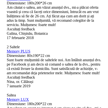
Dimensiune: 180x200*26 cm
Am căutat o saltea, am văzut anunțul dvs., mi-a plăcut oferta
voastră și ceea că faceți orice dimensiuni, întrucât eu am vrut
înălțimea să fie de 26 cm. Ați făcut așa cum am dorit și ați
adus la timp. Sunt mulțumită, vă recomand colegilor de la
serviciu. Mulțumesc foarte mult!
Ascultați feedback
Galina, Chișinău, Botanica
17 februarie 2018
2 Saltele
Memory PLUS
Dimensiune: 80x190*22 cm
Sunt foarte mulțumită de saltelele noi. Am întâlnit anunțul dvs.
pe Facebook și am decis să comand o saltea de la dvs., pentru
că există livrare la domiciliu. Sunt satisfăcută de achiziție, v-
am recomandat deja prietenelor mele. Mulțumesc foarte mult!
Ascultați feedback
Nina, or. Călărași
7 ianuarie 2019
Saltea
Memory LUX
Dimensiune: 180x200*22 cm