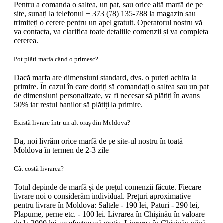
Pentru a comanda o saltea, un pat, sau orice altă marfă de pe
site, sunați la telefonul + 373 (78) 135-788 la magazin sau
trimiteți o cerere pentru un apel gratuit. Operatorul nostru vă
va contacta, va clarifica toate detaliile comenzii și va completa
cererea.
Pot plăti marfa când o primesc?
Dacă marfa are dimensiuni standard, dvs. o puteți achita la
primire. În cazul în care doriți să comandați o saltea sau un pat
de dimensiuni personalizate, va fi necesar să plătiți în avans
50% iar restul banilor să plătiți la primire.
Există livrare într-un alt oraș din Moldova?
Da, noi livrăm orice marfă de pe site-ul nostru în toată
Moldova în termen de 2-3 zile
Cât costă livrarea?
Totul depinde de marfă și de prețul comenzii făcute. Fiecare
livrare noi o considerăm individual. Prețuri aproximative
pentru livrare în Moldova: Saltele - 190 lei, Paturi - 290 lei,
Plapume, perne etc. - 100 lei. Livrarea în Chișinău în valoare
de la 2000 lei, se efectuează gratis. Livrarea în Chișinău până