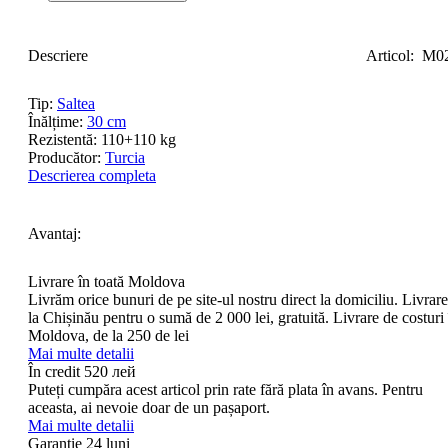
Descriere
Articol:
M0
Tip:
Saltea
Înălțime:
30 cm
Rezistentă:
110+110 kg
Producător:
Turcia
Descrierea completa
Avantaj:
Livrare în toată Moldova
Livrăm orice bunuri de pe site-ul nostru direct la domiciliu. Livrare
la Chișinău pentru o sumă de 2 000 lei, gratuită. Livrare de costuri 
Moldova, de la 250 de lei
Mai multe detalii
În credit
520 лей
Puteți cumpăra acest articol prin rate fără plata în avans. Pentru
aceasta, ai nevoie doar de un pașaport.
Mai multe detalii
Garanție 24 luni