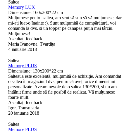
Saltea
Memory LUX
Dimensiune: 160x200*22 cm
Mulțumesc pentru saltea, am vrut să sun să vă mulțumesc, dar
mi-ați luat-o înainte :). Sunt mulțumită de cumpărătură, voi
comanda la dvs. și un topper pe canapea puțin mai târziu.
Mulțumesc!
Ascultați feedback
Maria Ivanovna, Tvardița
4 ianuarie 2018
Saltea
Memory PLUS
Dimensiune: 130х200*22 cm
Salteaua este excelentă, mulțumită de achiziție. Am comandat
o saltea în magazinul dvs. pentru că aveți orice dimensiuni
personalizate. Aveam nevoie de o saltea 130*200, și nu am
întâlnit firme unde să fie posibil de realizat. Vă mulțumesc
foarte mult!
Ascultați feedback
Igor, Transnistria
20 ianuarie 2018
Saltea
Memory PLUS