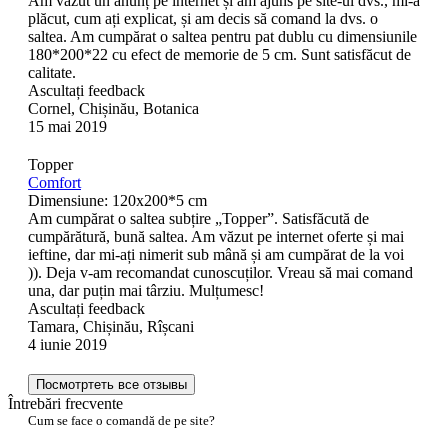
Am văzut un anunț pe internet și am ajuns pe site-ul dvs., mi-a
plăcut, cum ați explicat, și am decis să comand la dvs. o
saltea. Am cumpărat o saltea pentru pat dublu cu dimensiunile
180*200*22 cu efect de memorie de 5 cm. Sunt satisfăcut de
calitate.
Ascultați feedback
Cornel, Chișinău, Botanica
15 mai 2019
Topper
Comfort
Dimensiune: 120x200*5 cm
Am cumpărat o saltea subțire „Topper”. Satisfăcută de
cumpărătură, bună saltea. Am văzut pe internet oferte și mai
ieftine, dar mi-ați nimerit sub mână și am cumpărat de la voi
)). Deja v-am recomandat cunoscuților. Vreau să mai comand
una, dar puțin mai târziu. Mulțumesc!
Ascultați feedback
Tamara, Chișinău, Rîșcani
4 iunie 2019
Посмотртеть все отзывы
Întrebări frecvente
Cum se face o comandă de pe site?