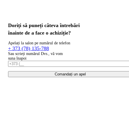
Doriți să puneți câteva întrebări
înainte de a face o achiziție?
Apelați la salon pe numărul de telefon
+ 373 (78) 135-788
Sau scrieți numărul Dvs., vă vom
suna înapoi
Comandați un apel