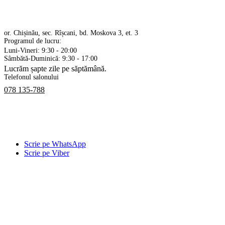
or. Chișinău, sec. Rîșcani, bd. Moskova 3, et. 3
Programul de lucru:
Luni-Vineri: 9:30 - 20:00
Sâmbătă-Duminică: 9:30 - 17:00
Lucrăm șapte zile pe săptămână.
Telefonul salonului
078 135-788
Scrie pe WhatsApp
Scrie pe Viber