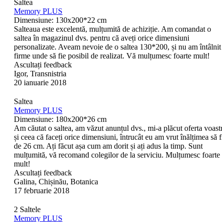
Saltea
Memory PLUS
Dimensiune: 130х200*22 cm
Salteaua este excelentă, mulțumită de achiziție. Am comandat o
saltea în magazinul dvs. pentru că aveți orice dimensiuni
personalizate. Aveam nevoie de o saltea 130*200, și nu am întâlnit
firme unde să fie posibil de realizat. Vă mulțumesc foarte mult!
Ascultați feedback
Igor, Transnistria
20 ianuarie 2018
Saltea
Memory PLUS
Dimensiune: 180x200*26 cm
Am căutat o saltea, am văzut anunțul dvs., mi-a plăcut oferta voast
și ceea că faceți orice dimensiuni, întrucât eu am vrut înălțimea să f
de 26 cm. Ați făcut așa cum am dorit și ați adus la timp. Sunt
mulțumită, vă recomand colegilor de la serviciu. Mulțumesc foarte
mult!
Ascultați feedback
Galina, Chișinău, Botanica
17 februarie 2018
2 Saltele
Memory PLUS