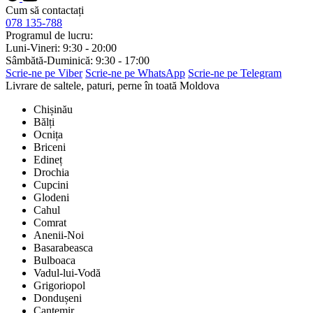
Cum să contactați
078 135-788
Programul de lucru:
Luni-Vineri: 9:30 - 20:00
Sâmbătă-Duminică: 9:30 - 17:00
Scrie-ne pe Viber
Scrie-ne pe WhatsApp
Scrie-ne pe Telegram
Livrare de saltele, paturi, perne în toată Moldova
Chișinău
Bălți
Ocnița
Briceni
Edineț
Drochia
Cupcini
Glodeni
Cahul
Comrat
Anenii-Noi
Basarabeasca
Bulboaca
Vadul-lui-Vodă
Grigoriopol
Dondușeni
Cantemir