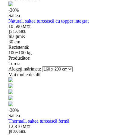
-
30
%
Saltea
Natural, saltea turcească cu topper integrat
10 590
MDL
15 130
MDL
Înălțime:
30 cm
Rezistentă:
100+100 kg
Producător:
Turcia
Alegeți mărimea:
Mai multe detalii
-
30
%
Saltea
Thermall, saltea turcească fermă
12 810
MDL
18 300
MDL