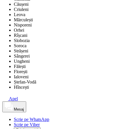
Căușeni
Criuleni
Leova
Mărculești
Nisporeni
Orhei
Rîșcani
Slobozia
Soroca
Strășeni
Sângerei
Ungheni
Fălești
Florești
Ialoveni
Ștefan-Vodă
Hîncești
Apel
Mesaj
Scrie pe WhatsApp
Scrie pe Viber