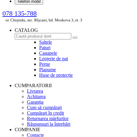
Telefon mobil
078 135-788
or. Chișinău, sec. Rîșcani, bd. Moskova 3, et. 3
CATALOG
Saltele
Paturi
Canapele
Lenjerie de pat
Perne
Plapume
Huse de protecție
CUMPARATORII
Livrarea
Achitarea
Garanția
Cum să cumpărați
Cumpărați în credit
Returnarea mărfurilor
Răspunsuri la întrebări
COMPANIE
Contacte