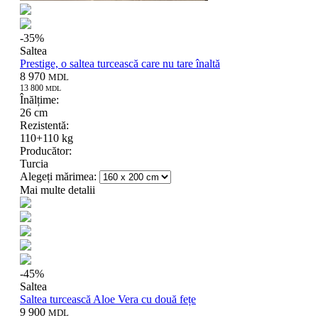
-
35
%
Saltea
Prestige, o saltea turcească care nu tare înaltă
8 970
MDL
13 800
MDL
Înălțime:
26 cm
Rezistentă:
110+110 kg
Producător:
Turcia
Alegeți mărimea:
Mai multe detalii
-
45
%
Saltea
Saltea turcească Aloe Vera cu două fețe
9 900
MDL