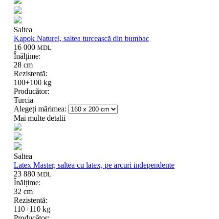
Saltea
Kapok Naturel, saltea turcească din bumbac
16 000
MDL
Înălțime:
28 cm
Rezistentă:
100+100 kg
Producător:
Turcia
Alegeți mărimea:
Mai multe detalii
Saltea
Latex Master, saltea cu latex, pe arcuri independente
23 880
MDL
Înălțime:
32 cm
Rezistentă:
110+110 kg
Producător: