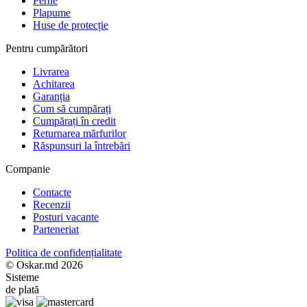
Perne
Plapume
Huse de protecție
Pentru cumpărători
Livrarea
Achitarea
Garanția
Cum să cumpărați
Cumpărați în credit
Returnarea mărfurilor
Răspunsuri la întrebări
Companie
Contacte
Recenzii
Posturi vacante
Parteneriat
Politica de confidențialitate
© Oskar.md 2026
Sisteme
de plată