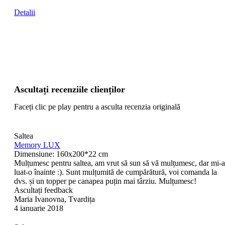
Detalii
Ascultați recenziile clienților
Faceți clic pe play pentru a asculta recenzia originală
Saltea
Memory LUX
Dimensiune: 160x200*22 cm
Mulțumesc pentru saltea, am vrut să sun să vă mulțumesc, dar mi-a
luat-o înainte :). Sunt mulțumită de cumpărătură, voi comanda la
dvs. și un topper pe canapea puțin mai târziu. Mulțumesc!
Ascultați feedback
Maria Ivanovna, Tvardița
4 ianuarie 2018