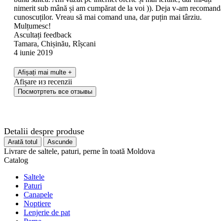
nimerit sub mână și am cumpărat de la voi )). Deja v-am recomand
cunoscuților. Vreau să mai comand una, dar puțin mai târziu.
Mulțumesc!
Ascultați feedback
Tamara, Chișinău, Rîșcani
4 iunie 2019
Afișați mai multe
+
Afișare
из
recenzii
Посмотртеть все отзывы
Detalii despre produse
Arată totul
Ascunde
Livrare de saltele, paturi, perne în toată Moldova
Catalog
Saltele
Paturi
Canapele
Noptiere
Lenjerie de pat