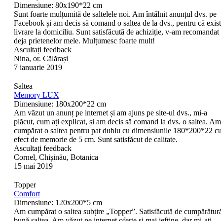
Dimensiune: 80x190*22 cm
Sunt foarte mulțumită de saltelele noi. Am întâlnit anunțul dvs. pe
Facebook și am decis să comand o saltea de la dvs., pentru că exis
livrare la domiciliu. Sunt satisfăcută de achiziție, v-am recomandat
deja prietenelor mele. Mulțumesc foarte mult!
Ascultați feedback
Nina, or. Călărași
7 ianuarie 2019
Saltea
Memory LUX
Dimensiune: 180x200*22 cm
Am văzut un anunț pe internet și am ajuns pe site-ul dvs., mi-a
plăcut, cum ați explicat, și am decis să comand la dvs. o saltea. Am
cumpărat o saltea pentru pat dublu cu dimensiunile 180*200*22 c
efect de memorie de 5 cm. Sunt satisfăcut de calitate.
Ascultați feedback
Cornel, Chișinău, Botanica
15 mai 2019
Topper
Comfort
Dimensiune: 120x200*5 cm
Am cumpărat o saltea subțire „Topper”. Satisfăcută de cumpărătur
bună saltea. Am văzut pe internet oferte și mai ieftine, dar mi-ați