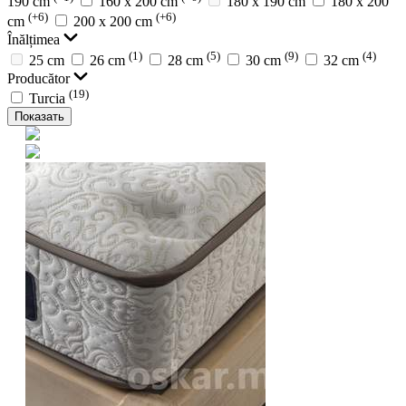
190 cm
160 x 200 cm
180 x 190 cm
180 x 200
(+6)
(+6)
cm
200 x 200 cm
Înălțimea
(1)
(5)
(9)
(4)
25 cm
26 cm
28 cm
30 cm
32 cm
Producător
(19)
Turcia
Показать