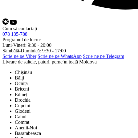
Cum să contactați
078 135-788
Programul de lucru:
Luni-Vineri: 9:30 - 20:00
Sâmbătă-Duminică: 9:30 - 17:00
Scrie-ne pe Viber
Scrie-ne pe WhatsApp
Scrie-ne pe Telegram
Livrare de saltele, paturi, perne în toată Moldova
Chișinău
Bălți
Ocnița
Briceni
Edineț
Drochia
Cupcini
Glodeni
Cahul
Comrat
Anenii-Noi
Basarabeasca