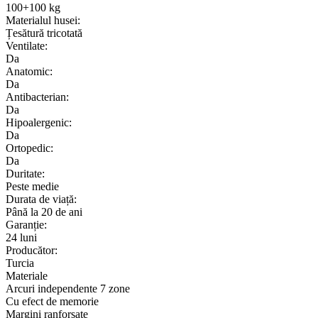
100+100 kg
Materialul husei:
Țesătură tricotată
Ventilate:
Da
Anatomic:
Da
Antibacterian:
Da
Hipoalergenic:
Da
Ortopedic:
Da
Duritate:
Peste medie
Durata de viață:
Până la 20 de ani
Garanție:
24 luni
Producător:
Turcia
Materiale
Arcuri independente 7 zone
Cu efect de memorie
Margini ranforsate