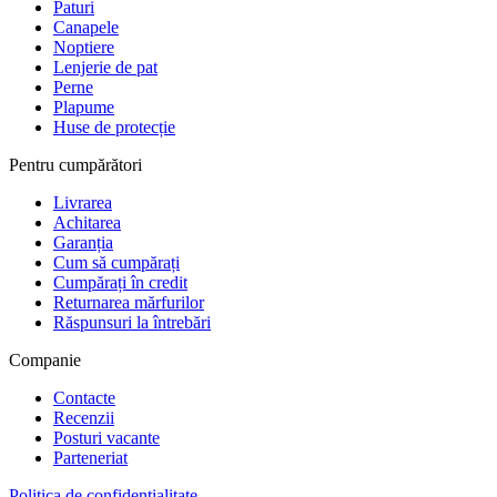
Paturi
Canapele
Noptiere
Lenjerie de pat
Perne
Plapume
Huse de protecție
Pentru cumpărători
Livrarea
Achitarea
Garanția
Cum să cumpărați
Cumpărați în credit
Returnarea mărfurilor
Răspunsuri la întrebări
Companie
Contacte
Recenzii
Posturi vacante
Parteneriat
Politica de confidențialitate