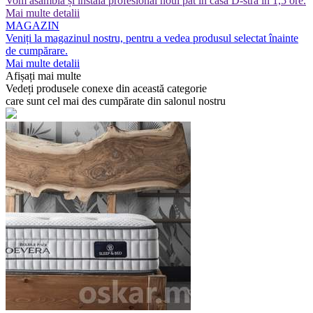
Vom asambla și instala profesional noul pat în casa D-stră în 1,5 ore.
Mai multe detalii
MAGAZIN
Veniți la magazinul nostru, pentru a vedea produsul selectat înainte
de cumpărare.
Mai multe detalii
Afișați mai multe
Vedeți produsele conexe din această categorie
care sunt cel mai des cumpărate din salonul nostru