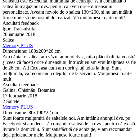
Salteaua este excelentă, mulțumită de achiziție. Am comandat o
saltea în magazinul dvs. pentru că aveți orice dimensiuni
personalizate. Aveam nevoie de o saltea 130*200, și nu am întâlnit
firme unde să fie posibil de realizat. Vă mulțumesc foarte mult!
Ascultați feedback
Igor, Transnistria
20 ianuarie 2018
Saltea
Memory PLUS
Dimensiune: 180x200*26 cm
Am căutat o saltea, am văzut anunțul dvs., mi-a plăcut oferta voastră
și ceea că faceți orice dimensiuni, întrucât eu am vrut înălțimea să fie
de 26 cm. Ați făcut așa cum am dorit și ați adus la timp. Sunt
mulțumită, vă recomand colegilor de la serviciu. Mulțumesc foarte
mult!
Ascultați feedback
Galina, Chișinău, Botanica
17 februarie 2018
2 Saltele
Memory PLUS
Dimensiune: 80x190*22 cm
Sunt foarte mulțumită de saltelele noi. Am întâlnit anunțul dvs. pe
Facebook și am decis să comand o saltea de la dvs., pentru că există
livrare la domiciliu. Sunt satisfăcută de achiziție, v-am recomandat
deja prietenelor mele. Mulțumesc foarte mult!