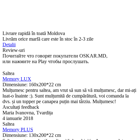
Livrare rapidă în toată Moldova
Livrăm orice marfă care este în stoc în 2-3 zile
Detalii
Review-uri
Почитайте что говорят покупатели OSKAR.MD,
или нажмите на Play чтобы прослушать.
Saltea
Memory LUX
Dimensiune: 160x200*22 cm
Mulțumesc pentru saltea, am vrut să sun să vă mulțumesc, dar mi-ați
luat-o înainte :). Sunt mulțumită de cumpărătură, voi comanda la
dvs. și un topper pe canapea puțin mai târziu. Mulțumesc!
Ascultați feedback
Maria Ivanovna, Tvardița
4 ianuarie 2018
Saltea
Memory PLUS
Dimensiune: 130х200*22 cm