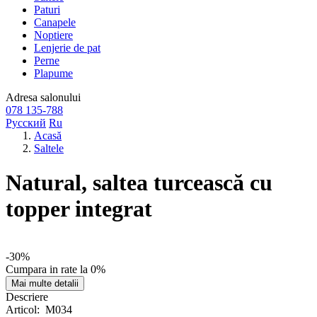
Paturi
Canapele
Noptiere
Lenjerie de pat
Perne
Plapume
Adresa
salonului
078 135-788
Русский
Ru
Acasă
Saltele
Natural, saltea turcească cu
topper integrat
-30%
Cumpara in rate la 0%
Mai multe detalii
Descriere
Articol:
M034