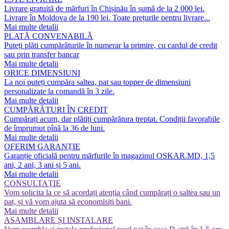
Livrare gratuită de mărfuri în Chișinău în sumă de la 2 000 lei.
Livrare în Moldova de la 190 lei. Toate prețurile pentru livrare...
Mai multe detalii
PLATĂ CONVENABILĂ
Puteți plăti cumpărăturile în numerar la primire, cu cardul de credit
sau prin transfer bancar
Mai multe detalii
ORICE DIMENSIUNI
La noi puteți cumpăra saltea, pat sau topper de dimensiuni
personalizate la comandă în 3 zile.
Mai multe detalii
CUMPĂRĂTURI ÎN CREDIT
Cumpărați acum, dar plătiți cumpărătura treptat. Condiții favorabile
de împrumut pînă la 36 de luni.
Mai multe detalii
OFERIM GARANȚIE
Garanție oficială pentru mărfurile în magazinul OSKAR.MD, 1,5
ani, 2 ani, 3 ani și 5 ani.
Mai multe detalii
CONSULTAȚIE
Vom solicita la ce să acordați atenția când cumpărați o saltea sau un
pat, și vă vom ajuta să economisiți bani.
Mai multe detalii
ASAMBLARE ȘI INSTALARE