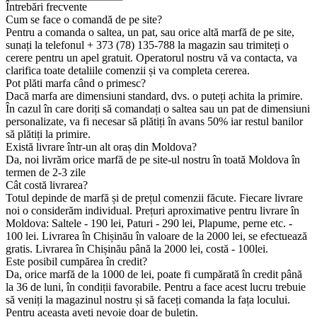
Întrebări frecvente
Cum se face o comandă de pe site?
Pentru a comanda o saltea, un pat, sau orice altă marfă de pe site,
sunați la telefonul + 373 (78) 135-788 la magazin sau trimiteți o
cerere pentru un apel gratuit. Operatorul nostru vă va contacta, va
clarifica toate detaliile comenzii și va completa cererea.
Pot plăti marfa când o primesc?
Dacă marfa are dimensiuni standard, dvs. o puteți achita la primire.
În cazul în care doriți să comandați o saltea sau un pat de dimensiuni
personalizate, va fi necesar să plătiți în avans 50% iar restul banilor
să plătiți la primire.
Există livrare într-un alt oraș din Moldova?
Da, noi livrăm orice marfă de pe site-ul nostru în toată Moldova în
termen de 2-3 zile
Cât costă livrarea?
Totul depinde de marfă și de prețul comenzii făcute. Fiecare livrare
noi o considerăm individual. Prețuri aproximative pentru livrare în
Moldova: Saltele - 190 lei, Paturi - 290 lei, Plapume, perne etc. -
100 lei. Livrarea în Chișinău în valoare de la 2000 lei, se efectuează
gratis. Livrarea în Chișinău până la 2000 lei, costă - 100lei.
Este posibil cumpărea în credit?
Da, orice marfă de la 1000 de lei, poate fi cumpărată în credit până
la 36 de luni, în condiții favorabile. Pentru a face acest lucru trebuie
să veniți la magazinul nostru și să faceți comanda la fața locului.
Pentru aceasta aveți nevoie doar de buletin.