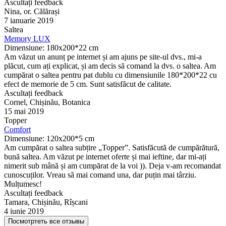
Ascultați feedback
Nina, or. Călărași
7 ianuarie 2019
Saltea
Memory LUX
Dimensiune: 180x200*22 cm
Am văzut un anunț pe internet și am ajuns pe site-ul dvs., mi-a
plăcut, cum ați explicat, și am decis să comand la dvs. o saltea. Am
cumpărat o saltea pentru pat dublu cu dimensiunile 180*200*22 cu
efect de memorie de 5 cm. Sunt satisfăcut de calitate.
Ascultați feedback
Cornel, Chișinău, Botanica
15 mai 2019
Topper
Comfort
Dimensiune: 120x200*5 cm
Am cumpărat o saltea subțire „Topper”. Satisfăcută de cumpărătură,
bună saltea. Am văzut pe internet oferte și mai ieftine, dar mi-ați
nimerit sub mână și am cumpărat de la voi )). Deja v-am recomandat
cunoscuților. Vreau să mai comand una, dar puțin mai târziu.
Mulțumesc!
Ascultați feedback
Tamara, Chișinău, Rîșcani
4 iunie 2019
Посмотртеть все отзывы