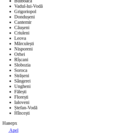
Bulboaca
Vadul-lui-Vodă
Grigoriopol
Dondușeni
Cantemir
Căușeni
Criuleni
Leova
Mărculești
Nisporeni
Orhei
Rîșcani
Slobozia
Soroca
Strășeni
Sângerei
Ungheni
Fălești
Florești
Ialoveni
Ștefan-Vodă
Hîncești
Наверх
Apel