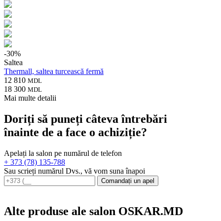
-
30
%
Saltea
Thermall, saltea turcească fermă
12 810
MDL
18 300
MDL
Mai multe detalii
Doriți să puneți câteva întrebări
înainte de a face o achiziție?
Apelați la salon pe numărul de telefon
+ 373 (78) 135-788
Sau scrieți numărul Dvs., vă vom suna înapoi
Comandați un apel
Alte produse ale salon OSKAR.MD