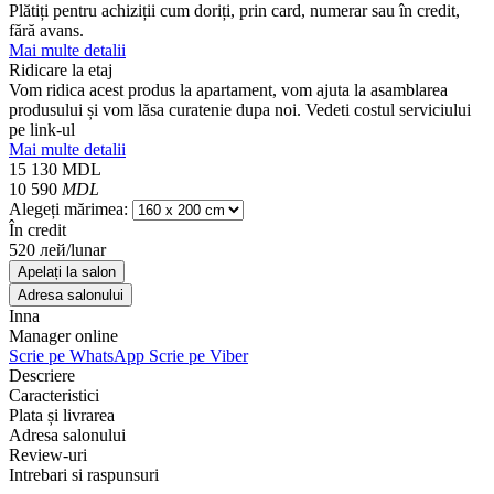
Plătiți pentru achiziții cum doriți, prin card, numerar sau în credit,
fără avans.
Mai multe detalii
Ridicare la etaj
Vom ridica acest produs la apartament, vom ajuta la asamblarea
produsului și vom lăsa curatenie dupa noi. Vedeti costul serviciului
pe link-ul
Mai multe detalii
15 130
MDL
10 590
MDL
Alegeți mărimea:
În credit
520 лей/lunar
Apelați la salon
Adresa salonului
Inna
Manager online
Scrie pe WhatsApp
Scrie pe Viber
Descriere
Caracteristici
Plata și livrarea
Adresa salonului
Review-uri
Intrebari si raspunsuri