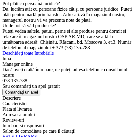
Pot plăti ca persoană juridică?
Da, lucrăm atât cu persoane fizice cât și cu persoane juridice. Puteți
plăti pentru marfă prin transfer. Adresați-vă în magazinul nostru,
managerul nostru vă va prezenta nota de plată.
Unde pot să văd produsele?
Puteți vedea saltele, paturi, perne și alte produse pentru dormit și
relaxare în magazinul nostru OSKAR.MD, care se află la
următoarea adresă: Chișinău, Râșcani, bd. Moscova 3, et.3. Număr
de telefon al magazinului + 373 (78) 135-788
Deschideți toate întrebările
Inna
Manager online
Dacă aveți o altă întrebare, ne puteți adresa telefonic consultantul
nostru.
078 135-788
Sau comandați un apel gratuit
Comandați un apel
Descriere
Caracteristici
Plata și livrarea
Adresa salonului
Review-uri
Intrebari si raspunsuri
Salon de comoditate pe care îl căutați!
ESTE LIVRARE