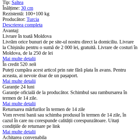
Tip:
Saltea
Înălțime:
30 cm
Rezistentă:
100+100 kg
Producător:
Turcia
Descrierea completa
Avantaj:
Livrare în toată Moldova
Livrăm orice bunuri de pe site-ul nostru direct la domiciliu. Livrare
la Chișinău pentru o sumă de 2 000 lei, gratuită. Livrare de costuri în
Moldova, de la 250 de lei
Mai multe detalii
În credit
520 лей
Puteți cumpăra acest articol prin rate fără plata în avans. Pentru
aceasta, ai nevoie doar de un pașaport.
Mai multe detalii
Garanție 24 luni
Garanție oficială de la producător. Schimbul sau rambursarea în
termen de 14 zile.
Mai multe detalii
Returnarea mărfurilor în termen de 14 zile
Vom reveni banii sau schimba produsul în termen de 14 zile, în
cazul în care nu corespunde calității corespunzătoare. Uitați
condițiile de returnare pe link
Mai multe detalii
Achitarea convenabila