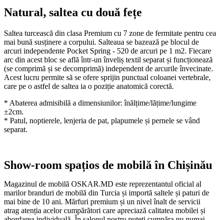
Natural, saltea cu două fețe
Saltea turcească din clasa Premium cu 7 zone de fermitate pentru cea
mai bună susținere a corpului. Salteaua se bazează pe blocul de
arcuri independente Pocket Spring - 520 de arcuri pe 1 m2. Fiecare
arc din acest bloc se află într-un înveliș textil separat și funcționează
(se comprimă și se decomprimă) independent de arcurile învecinate.
Acest lucru permite să se ofere sprijin punctual coloanei vertebrale,
care pe o astfel de saltea ia o poziție anatomică corectă.
* Abaterea admisibilă a dimensiunilor: înălțime/lățime/lungime
±2cm.
* Patul, noptierele, lenjeria de pat, plapumele și pernele se vând
separat.
Show-room spațios de mobilă în Chișinău
Magazinul de mobilă OSKAR.MD este reprezentantul oficial al
marilor branduri de mobilă din Turcia și importă saltele și paturi de
mai bine de 10 ani. Mărfuri premium și un nivel înalt de servicii
atrag atenția acelor cumpărători care apreciază calitatea mobilei și
abordarea individuală. În salonul nostru puteți cumpăra nu numai