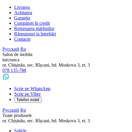
Livrarea
Achitarea
Garanția
Cumpărați în credit
Returnarea mărfurilor
Răspunsuri la întrebări
Contacte
Русский
Ru
Salon de mobila
turceasca
or. Chișinău, sec. Rîșcani, bd. Moskova 3, et. 3
078 135-788
Scrie pe WhatsApp
Scrie pe Viber
Telefon mobil
Русский
Ru
Toate produsele
or. Chișinău, sec. Rîșcani, bd. Moskova 3, et. 3
Saltele