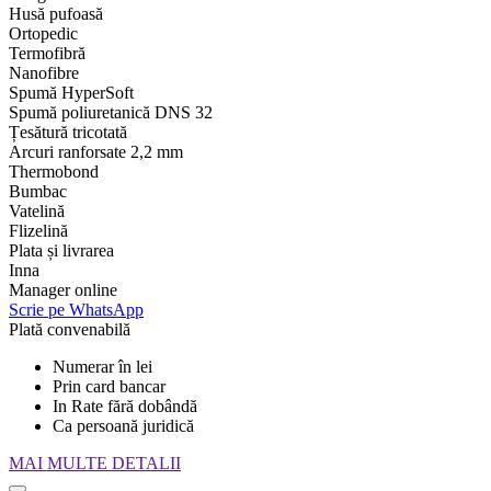
Husă pufoasă
Ortopedic
Termofibră
Nanofibre
Spumă HyperSoft
Spumă poliuretanică DNS 32
Țesătură tricotată
Arcuri ranforsate 2,2 mm
Thermobond
Bumbac
Vatelină
Flizelină
Plata și livrarea
Inna
Manager online
Scrie pe WhatsApp
Plată convenabilă
Numerar în lei
Prin card bancar
In Rate fără dobândă
Ca persoană juridică
MAI MULTE DETALII