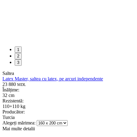
1
2
3
Saltea
Latex Master, saltea cu latex, pe arcuri independente
23 880
MDL
Înălțime:
32 cm
Rezistentă:
110+110 kg
Producător:
Turcia
Alegeți mărimea:
Mai multe detalii