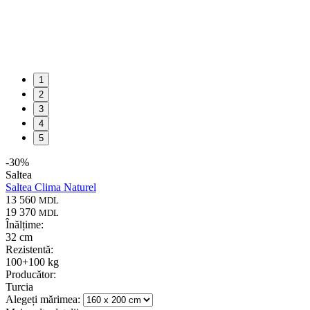
1
2
3
4
5
-
30
%
Saltea
Saltea Clima Naturel
13 560
MDL
19 370
MDL
Înălțime:
32 cm
Rezistentă:
100+100 kg
Producător:
Turcia
Alegeți mărimea: