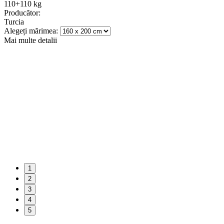
110+110 kg
Producător:
Turcia
Alegeți mărimea:
Mai multe detalii
1
2
3
4
5