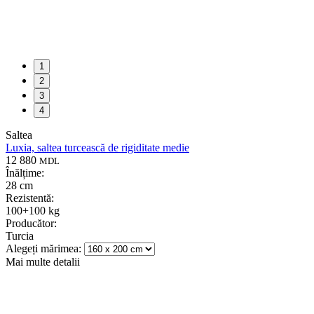
1
2
3
4
Saltea
Luxia, saltea turcească de rigiditate medie
12 880
MDL
Înălțime:
28 cm
Rezistentă:
100+100 kg
Producător:
Turcia
Alegeți mărimea:
Mai multe detalii