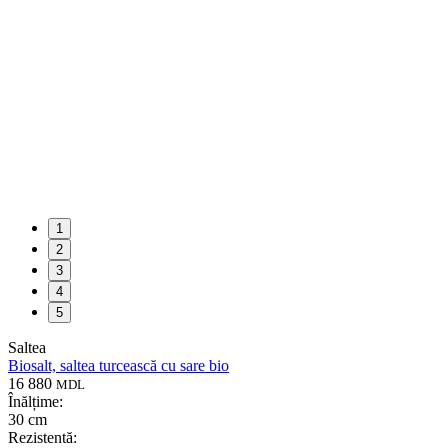
1
2
3
4
5
Saltea
Biosalt, saltea turcească cu sare bio
16 880
MDL
Înălțime:
30 cm
Rezistentă: