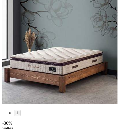
1
-
30
%
Saltea