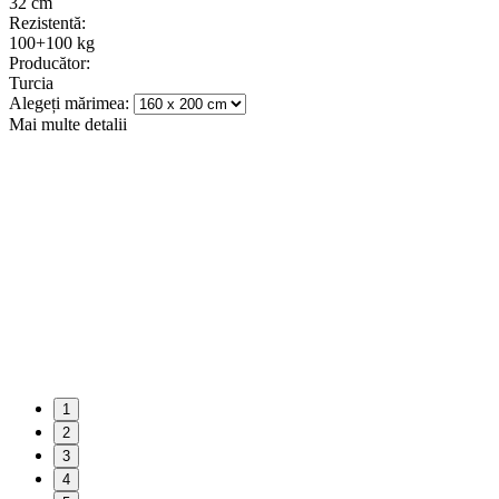
32 cm
Rezistentă:
100+100 kg
Producător:
Turcia
Alegeți mărimea:
Mai multe detalii
1
2
3
4