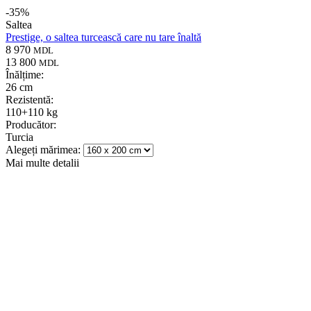
-
35
%
Saltea
Prestige, o saltea turcească care nu tare înaltă
8 970
MDL
13 800
MDL
Înălțime:
26 cm
Rezistentă:
110+110 kg
Producător:
Turcia
Alegeți mărimea:
Mai multe detalii