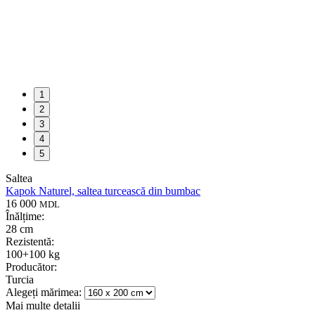
1
2
3
4
5
Saltea
Kapok Naturel, saltea turcească din bumbac
16 000
MDL
Înălțime:
28 cm
Rezistentă:
100+100 kg
Producător:
Turcia
Alegeți mărimea:
Mai multe detalii