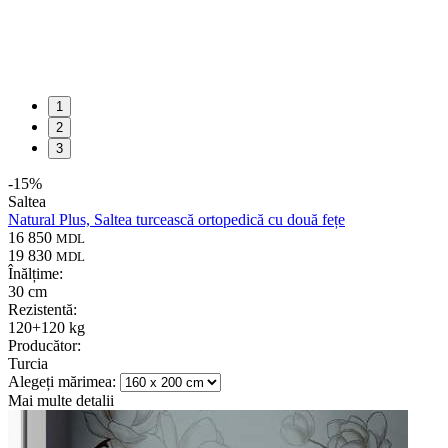
1
2
3
-
15
%
Saltea
Natural Plus, Saltea turcească ortopedică cu două fețe
16 850
MDL
19 830
MDL
Înălțime:
30 cm
Rezistentă:
120+120 kg
Producător:
Turcia
Alegeți mărimea:
Mai multe detalii