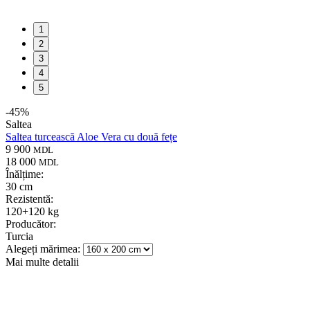
1
2
3
4
5
-
45
%
Saltea
Saltea turcească Aloe Vera cu două fețe
9 900
MDL
18 000
MDL
Înălțime:
30 cm
Rezistentă:
120+120 kg
Producător:
Turcia
Alegeți mărimea:
Mai multe detalii