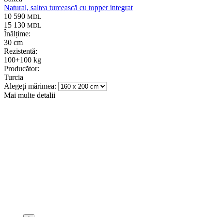
Natural, saltea turcească cu topper integrat
10 590
MDL
15 130
MDL
Înălțime:
30 cm
Rezistentă:
100+100 kg
Producător:
Turcia
Alegeți mărimea:
Mai multe detalii