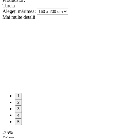
Producător:
Turcia
Alegeți mărimea:
Mai multe detalii
1
2
3
4
5
-
25
%