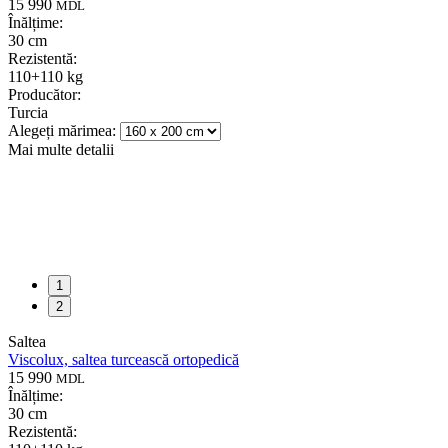
15 990
MDL
Înălțime:
30 cm
Rezistentă:
110+110 kg
Producător:
Turcia
Alegeți mărimea:
Mai multe detalii
1
2
Saltea
Viscolux, saltea turcească ortopedică
15 990
MDL
Înălțime:
30 cm
Rezistentă: