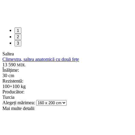
1
2
3
Saltea
Climextra, saltea anatomică cu două fețe
13 590
MDL
Înălțime:
30 cm
Rezistentă:
100+100 kg
Producător:
Turcia
Alegeți mărimea:
Mai multe detalii