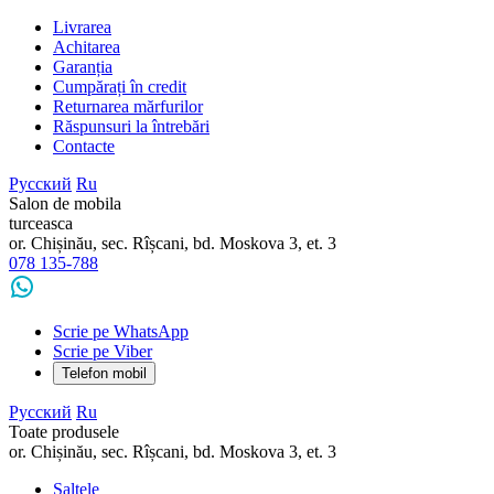
Livrarea
Achitarea
Garanția
Cumpărați în credit
Returnarea mărfurilor
Răspunsuri la întrebări
Contacte
Русский
Ru
Salon de mobila
turceasca
or. Chișinău, sec. Rîșcani, bd. Moskova 3, et. 3
078 135-788
Scrie pe WhatsApp
Scrie pe Viber
Telefon mobil
Русский
Ru
Toate produsele
or. Chișinău, sec. Rîșcani, bd. Moskova 3, et. 3
Saltele