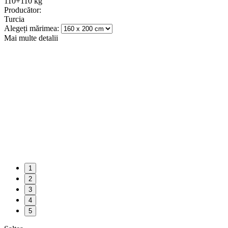
110+110 kg
Producător:
Turcia
Alegeți mărimea:
Mai multe detalii
1
2
3
4
5