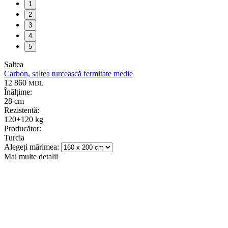
1
2
3
4
5
Saltea
Carbon, saltea turcească fermitate medie
12 860
MDL
Înălțime:
28 cm
Rezistentă:
120+120 kg
Producător:
Turcia
Alegeți mărimea:
Mai multe detalii