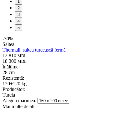
1
2
3
4
5
-
30
%
Saltea
Thermall, saltea turcească fermă
12 810
MDL
18 300
MDL
Înălțime:
28 cm
Rezistentă:
120+120 kg
Producător:
Turcia
Alegeți mărimea:
Mai multe detalii