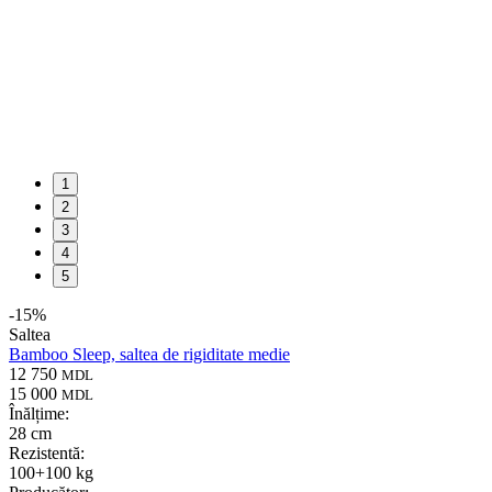
1
2
3
4
5
-
15
%
Saltea
Bamboo Sleep, saltea de rigiditate medie
12 750
MDL
15 000
MDL
Înălțime:
28 cm
Rezistentă:
100+100 kg