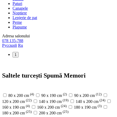
Paturi
Canapele
Noptiere
Lenjerie de pat
Perne
Plapume
Adresa
salonului
078 135-788
Русский
Ru
1
Saltele turcești Spumă Memori
(4)
(2)
(12)
80 x 200 cm
90 x 190 cm
90 х 200 cm
(22)
(19)
(24)
120 x 200 cm
140 x 190 cm
140 x 200 cm
(4)
(24)
(3)
160 x 190 cm
160 x 200 cm
180 x 190 cm
(25)
(25)
180 x 200 cm
200 x 200 cm