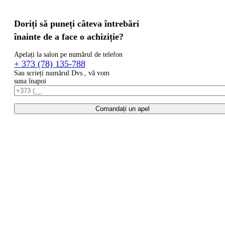
Doriți să puneți câteva întrebări
înainte de a face o achiziție?
Apelați la salon pe numărul de telefon
+ 373 (78) 135-788
Sau scrieți numărul Dvs., vă vom
suna înapoi
Comandați un apel