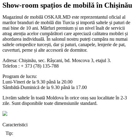
Show-room spațios de mobilă în Chișinău
Magazinul de mobilă OSKAR.MD este reprezentantul oficial al
marilor branduri de mobilă din Turcia și importă saltele și paturi de
mai bine de 10 ani. Mărfuri premium și un nivel înalt de servicii
atrag atenția acelor cumpărători care apreciază calitatea mobilei și
abordarea individuală. În salonul nostru puteți cumpăra nu numai
saltele ortopedice turcești, dar și paturi, canapele, lenjerie de pat,
cuverturi, perne și alte accesorii de dormitor.
Adresa: Chișinău, sec. Râșcani, bd. Moscova 3, etajul 3.
Telefon : + 373 (78) 135-788
Program de lucru:
Luni-Vineri de la 9.30 până la 20.00
Sâmbătă-Duminică de la 9.30 până la 17.00
Livrăm saltele în toată Moldova în orice oraș sau localitate în 2-3
zile. Sunt disponibile toate dimensiunile standard.
Caracteristici
Tip: