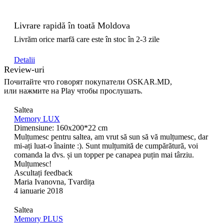
Livrare rapidă în toată Moldova
Livrăm orice marfă care este în stoc în 2-3 zile
Detalii
Review-uri
Почитайте что говорят покупатели OSKAR.MD,
или нажмите на Play чтобы прослушать.
Saltea
Memory LUX
Dimensiune: 160x200*22 cm
Mulțumesc pentru saltea, am vrut să sun să vă mulțumesc, dar
mi-ați luat-o înainte :). Sunt mulțumită de cumpărătură, voi
comanda la dvs. și un topper pe canapea puțin mai târziu.
Mulțumesc!
Ascultați feedback
Maria Ivanovna, Tvardița
4 ianuarie 2018
Saltea
Memory PLUS