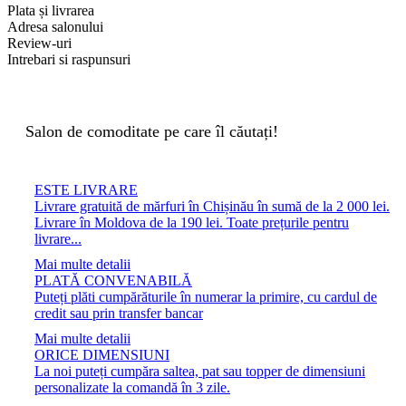
Plata și livrarea
Adresa salonului
Review-uri
Intrebari si raspunsuri
Salon de comoditate pe care îl căutați!
ESTE LIVRARE
Livrare gratuită de mărfuri în Chișinău în sumă de la 2 000 lei.
Livrare în Moldova de la 190 lei. Toate prețurile pentru
livrare...
Mai multe detalii
PLATĂ CONVENABILĂ
Puteți plăti cumpărăturile în numerar la primire, cu cardul de
credit sau prin transfer bancar
Mai multe detalii
ORICE DIMENSIUNI
La noi puteți cumpăra saltea, pat sau topper de dimensiuni
personalizate la comandă în 3 zile.