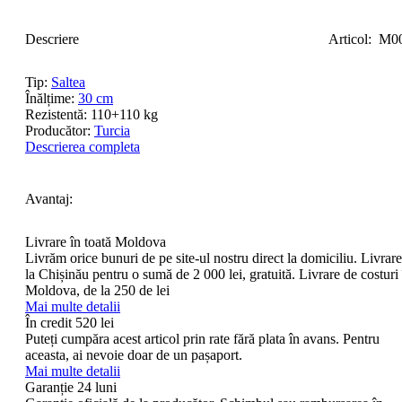
Descriere
Articol:
M0
Tip:
Saltea
Înălțime:
30 cm
Rezistentă:
110+110 kg
Producător:
Turcia
Descrierea completa
Avantaj:
Livrare în toată Moldova
Livrăm orice bunuri de pe site-ul nostru direct la domiciliu. Livrare
la Chișinău pentru o sumă de 2 000 lei, gratuită. Livrare de costuri 
Moldova, de la 250 de lei
Mai multe detalii
În credit
520 lei
Puteți cumpăra acest articol prin rate fără plata în avans. Pentru
aceasta, ai nevoie doar de un pașaport.
Mai multe detalii
Garanție 24 luni