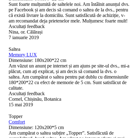
Sunt foarte mulțumită de saltelele noi. Am întâlnit anunțul dvs.
pe Facebook și am decis să comand o saltea de la dvs., pentru
că există livrare la domiciliu. Sunt satisfăcută de achiziție, v-
am recomandat deja prietenelor mele. Mulțumesc foarte mult!
Ascultați feedback
Nina, or. Călărași
7 ianuarie 2019
Saltea
Memory LUX
Dimensiune: 180x200*22 cm
Am văzut un anunț pe internet și am ajuns pe site-ul dvs., mi-a
plăcut, cum ați explicat, și am decis să comand la dvs. o
saltea. Am cumpărat o saltea pentru pat dublu cu dimensiunile
180*200*22 cu efect de memorie de 5 cm. Sunt satisfăcut de
calitate.
Ascultați feedback
Cornel, Chișinău, Botanica
15 mai 2019
Topper
Comfort
Dimensiune: 120x200*5 cm
Am cumpărat o saltea subțire „Topper”. Satisfăcută de