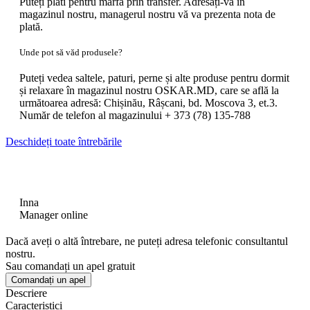
Puteți plăti pentru marfă prin transfer. Adresați-vă în
magazinul nostru, managerul nostru vă va prezenta nota de
plată.
Unde pot să văd produsele?
Puteți vedea saltele, paturi, perne și alte produse pentru dormit
și relaxare în magazinul nostru OSKAR.MD, care se află la
următoarea adresă: Chișinău, Râșcani, bd. Moscova 3, et.3.
Număr de telefon al magazinului + 373 (78) 135-788
Deschideți toate întrebările
Inna
Manager online
Dacă aveți o altă întrebare, ne puteți adresa telefonic consultantul
nostru.
Sau comandați un apel gratuit
Comandați un apel
Descriere
Caracteristici