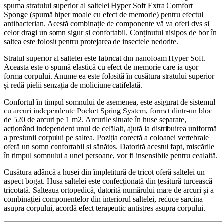
spuma stratului superior al saltelei Hyper Soft Extra Comfort
Sponge (spumă hiper moale cu efect de memorie) pentru efectul
antibacterian. Acestă combinație de componente vă va oferi dvs și
celor dragi un somn sigur și confortabil. Conținutul nisipos de bor în
saltea este folosit pentru protejarea de insectele nedorite.
Stratul superior al saltelei este fabricat din nanofoam Hyper Soft.
Aceasta este o spumă elastică cu efect de memorie care ia ușor
forma corpului. Anume ea este folosită în cusătura stratului superior
și redă pielii senzația de moliciune catifelată.
Confortul în timpul somnului de asemenea, este asigurat de sistemul
cu arcuri independente Pocket Spring System, format dintr-un bloc
de 520 de arcuri pe 1 m2. Arcurile situate în huse separate,
acționând independent unul de celălalt, ajută la distribuirea uniformă
a presiunii corpului pe saltea. Poziția corectă a coloanei vertebrale
oferă un somn confortabil și sănătos. Datorită acestui fapt, mișcările
în timpul somnului a unei persoane, vor fi insensibile pentru cealaltă.
Cusătura adâncă a husei din împletitură de tricot oferă saltelei un
aspect bogat. Husa saltelei este confecționată din țesătură turcească
tricotată. Salteaua ortopedică, datorită numărului mare de arcuri și a
combinației componentelor din interiorul saltelei, reduce sarcina
asupra corpului, acordă efect terapeutic antistres asupra corpului.