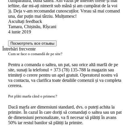
cumpărătură, bună saltea. Am văzut pe internet oferte și mai
ieftine, dar mi-ați nimerit sub mână și am cumpărat de la voi
)). Deja v-am recomandat cunoscuților. Vreau să mai comand
una, dar puțin mai târziu. Mulțumesc!
Ascultați feedback
Tamara, Chișinău, Rîșcani
4 iunie 2019
Посмотртеть все отзывы
Întrebări frecvente
Cum se face o comandă de pe site?
Pentru a comanda o saltea, un pat, sau orice altă marfă de pe
site, sunați la telefonul + 373 (78) 135-788 la magazin sau
trimiteți o cerere pentru un apel gratuit. Operatorul nostru vă
va contacta, va clarifica toate detaliile comenzii și va completa
cererea.
Pot plăti marfa când o primesc?
Dacă marfa are dimensiuni standard, dvs. o puteți achita la
primire. În cazul în care doriți să comandați o saltea sau un pat
de dimensiuni personalizate, va fi necesar să plătiți în avans
50% iar restul banilor să plătiți la primire.