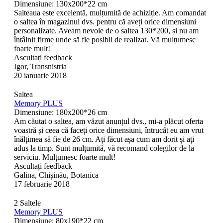
Dimensiune: 130х200*22 cm
Salteaua este excelentă, mulțumită de achiziție. Am comandat
o saltea în magazinul dvs. pentru că aveți orice dimensiuni
personalizate. Aveam nevoie de o saltea 130*200, și nu am
întâlnit firme unde să fie posibil de realizat. Vă mulțumesc
foarte mult!
Ascultați feedback
Igor, Transnistria
20 ianuarie 2018
Saltea
Memory PLUS
Dimensiune: 180x200*26 cm
Am căutat o saltea, am văzut anunțul dvs., mi-a plăcut oferta
voastră și ceea că faceți orice dimensiuni, întrucât eu am vrut
înălțimea să fie de 26 cm. Ați făcut așa cum am dorit și ați
adus la timp. Sunt mulțumită, vă recomand colegilor de la
serviciu. Mulțumesc foarte mult!
Ascultați feedback
Galina, Chișinău, Botanica
17 februarie 2018
2 Saltele
Memory PLUS
Dimensiune: 80x190*22 cm