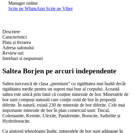
Manager online
Scrie pe WhatsApp
Scrie pe Viber
Descriere
Caracteristici
Plata și livrarea
Adresa salonului
Review-uri
Intrebari si raspunsuri
Saltea Borjen pe arcuri independente
Saltea turcească de clasa „premium” cu rigiditatea mai înaltă decât
rigiditatea medie pentru un suport mai bun al corpului. Această
saltea este unică prin fatul că conține minerale de bor. Mineralele de
bor sunt compuși naturali care conțin oxid de bor în proporții
diferite. În natură, există 230 de minerale de bor diferite. Cele mai
importante minerale de bor în plan comercial sunt: Tincal,
Colemanite, Kernite, Ulexite, Pandermite, Boracite, Saibelite și
Hydroboracite.
Cu ajutorul tehnologiei înalte, mineralele de bor sunt adăugate în