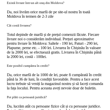
Există livrare într-un alt oraș din Moldova?
Da, noi livrăm orice marfă de pe site-ul nostru în toată
Moldova în termen de 2-3 zile
Cât costă livrarea?
Totul depinde de marfă și de prețul comenzii făcute. Fiecare
livrare noi o considerăm individual. Prețuri aproximative
pentru livrare în Moldova: Saltele - 190 lei, Paturi - 290 lei,
Plapume, perne etc. - 100 lei. Livrarea în Chișinău în valoare
de la 2000 lei, se efectuează gratis. Livrarea în Chișinău până
la 2000 lei, costă - 100lei.
Este posibil cumpărea în credit?
Da, orice marfă de la 1000 de lei, poate fi cumpărată în credit
până la 36 de luni, în condiții favorabile. Pentru a face acest
lucru trebuie să veniți la magazinul nostru și să faceți comanda
la fața locului. Pentru aceasta aveți nevoie doar de buletin.
Pot plăti ca persoană juridică?
Da, lucrăm atât cu persoane fizice cât și cu persoane juridice.