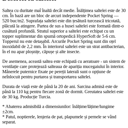
Saltea cu duritate maî înaltă decât medie. Înălțimea saltelei este de 30
cm. În bază are un bloc de arcuri independente Pocket Spring —
520 buc/m2. Suprafața saltelei este din țesătură turcească tricotată,
plăcută la atingere. Partea de sus a husei saltelei este formată dintr-o
cusătură profundă. Stratul superior a saltelei este echipat cu un
topper suplimentar din spumă ortopedică HyperSoft de 5-6 cm.
Topperul nu este detașabil. Arcurile Pocket Spring sunt din oțel
inoxidabil de 2,2 mm. În interiorul saltelei este un strat antibacterian,
în el nu apar ploșnițe, căpușe și alte insecte.
De asemenea, această saltea este echipată cu aeratoare - un sistem de
ventilație care protejează salteaua de apariția mucegaiului în interior.
Mânerele puternice fixate pe pereții laterali sunt o opțiune de
neînlocuit pentru purtarea și transportarea saltelei.
Durata de viață este de până la 20 de ani. Sarcina admisă este de
până la 110 kg pentru fiecare zonă de dormit. Greutatea saltelei este
de 30 kg. Producție Turcia.
* Abaterea admisibilă a dimensiunilor: înălțime/lățime/lungime
±2cm.
* Patul, noptierele, lenjeria de pat, plapumele și pernele se vând
separat.