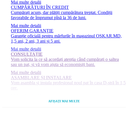
Mai multe detalii
CUMPĂRĂTURI ÎN CREDIT
Cumpărați acum, dar plătiți cumpărătura treptat. Condiții
favorabile de împrumut pînă la 36 de luni.
Mai multe detalii
OFERIM GARANȚIE
Garanție oficială pentru mărfurile în magazinul OSKAR.MD,
1,5 ani, 2 ani, 3 ani și 5 ani.
Mai multe detalii
CONSULTAȚIE
Vom solicita la ce să acordați atenția când cumpărați o saltea
sau un pat, și vă vom ajuta să economisiți bani.
Mai multe detalii
ASAMBLARE ȘI INSTALARE
Vom asambla și instala profesional noul pat în casa D-stră în 1,5
ore.
Mai multe detalii
MAGAZIN
AFIȘAȚI MAI MULTE
Veniți la magazinul nostru, pentru a vedea produsul selectat
înainte de cumpărare.
Mai multe detalii