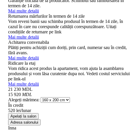
Garanție oficială de la producător. Schimbul sau rambursarea în
termen de 14 zile.
Mai multe detalii
Returnarea mărfurilor în termen de 14 zile
Vom reveni banii sau schimba produsul în termen de 14 zile, în
cazul în care nu corespunde calității corespunzătoare. Uitați
condițiile de returnare pe link
Mai multe detalii
Achitarea convenabila
Plătiți pentru achiziții cum doriți, prin card, numerar sau în credit,
fără avans.
Mai multe detalii
Ridicare la etaj
Vom ridica acest produs la apartament, vom ajuta la asamblarea
produsului și vom lăsa curatenie dupa noi. Vedeti costul serviciului
pe link-ul
Mai multe detalii
21 230
MDL
15 920
MDL
Alegeți mărimea:
În credit
520 lei/lunar
Apelați la salon
Adresa salonului
Inna