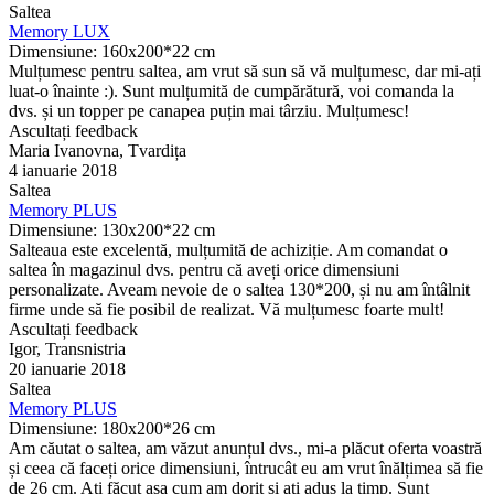
Saltea
Memory LUX
Dimensiune: 160x200*22 cm
Mulțumesc pentru saltea, am vrut să sun să vă mulțumesc, dar mi-ați
luat-o înainte :). Sunt mulțumită de cumpărătură, voi comanda la
dvs. și un topper pe canapea puțin mai târziu. Mulțumesc!
Ascultați feedback
Maria Ivanovna, Tvardița
4 ianuarie 2018
Saltea
Memory PLUS
Dimensiune: 130х200*22 cm
Salteaua este excelentă, mulțumită de achiziție. Am comandat o
saltea în magazinul dvs. pentru că aveți orice dimensiuni
personalizate. Aveam nevoie de o saltea 130*200, și nu am întâlnit
firme unde să fie posibil de realizat. Vă mulțumesc foarte mult!
Ascultați feedback
Igor, Transnistria
20 ianuarie 2018
Saltea
Memory PLUS
Dimensiune: 180x200*26 cm
Am căutat o saltea, am văzut anunțul dvs., mi-a plăcut oferta voastră
și ceea că faceți orice dimensiuni, întrucât eu am vrut înălțimea să fie
de 26 cm. Ați făcut așa cum am dorit și ați adus la timp. Sunt