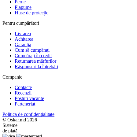
Perne
Plapume
Huse de protecție
Pentru cumpărători
Livrarea
Achitarea
Garanția
Cum să cumpărați
Cumpărați în credit
Returnarea mărfurilor
Răspunsuri la întrebări
Companie
Contacte
Recenzii
Posturi vacante
Parteneriat
Politica de confidențialitate
© Oskar.md 2026
Sisteme
de plată