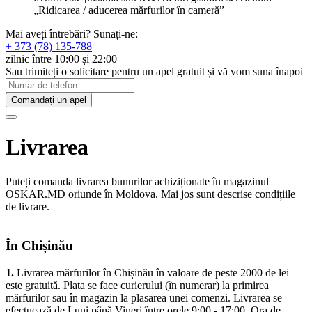
„Ridicarea / aducerea mărfurilor în cameră”
Mai aveți întrebări? Sunați-ne:
+ 373 (78) 135-788
zilnic între 10:00 și 22:00
Sau trimiteți o solicitare pentru un apel gratuit și vă vom suna înapoi
Comandați un apel
Livrarea
Puteți comanda livrarea bunurilor achiziționate în magazinul
OSKAR.MD oriunde în Moldova. Mai jos sunt descrise condițiile
de livrare.
În Chișinău
1.
Livrarea mărfurilor în Chișinău în valoare de peste 2000 de lei
este gratuită. Plata se face curierului (în numerar) la primirea
mărfurilor sau în magazin la plasarea unei comenzi. Livrarea se
efectuează de Luni până Vineri între orele 9:00 - 17:00. Ora de