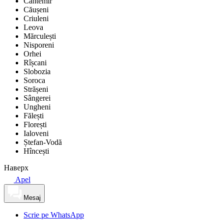
Cantemir
Căușeni
Criuleni
Leova
Mărculești
Nisporeni
Orhei
Rîșcani
Slobozia
Soroca
Strășeni
Sângerei
Ungheni
Fălești
Florești
Ialoveni
Ștefan-Vodă
Hîncești
Наверх
Apel
Mesaj
Scrie pe WhatsApp