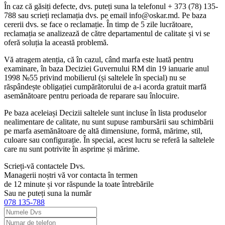
În caz că găsiți defecte, dvs. puteți suna la telefonul + 373 (78) 135-
788 sau scrieți reclamația dvs. pe email info@oskar.md. Pe baza
cererii dvs. se face o reclamație. În timp de 5 zile lucrătoare,
reclamația se analizează de către departamentul de calitate și vi se
oferă soluția la această problemă.
Vă atragem atenția, că în cazul, când marfa este luată pentru
examinare, în baza Deciziei Guvernului RM din 19 ianuarie anul
1998 №55 privind mobilierul (și saltelele în special) nu se
răspândește obligației cumpărătorului de a-i acorda gratuit marfă
asemănătoare pentru perioada de reparare sau înlocuire.
Pe baza aceleiași Decizii saltelele sunt incluse în lista produselor
nealimentare de calitate, nu sunt supuse rambursării sau schimbării
pe marfa asemănătoare de altă dimensiune, formă, mărime, stil,
culoare sau configurație. În special, acest lucru se referă la saltelele
care nu sunt potrivite în asprime și mărime.
Scrieți-vă contactele Dvs.
Managerii noștri vă vor contacta în termen
de 12 minute și vor răspunde la toate întrebările
Sau ne puteți suna la număr
078 135-788