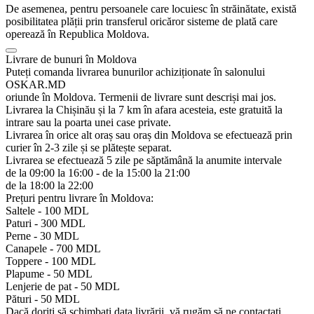
De asemenea, pentru persoanele care locuiesc în străinătate, există
posibilitatea plății prin transferul oricăror sisteme de plată care
operează în Republica Moldova.
Livrare de bunuri în Moldova
Puteți comanda livrarea bunurilor achiziționate în salonului
OSKAR.MD
oriunde în Moldova. Termenii de livrare sunt descriși mai jos.
Livrarea la Chișinău și la 7 km în afara acesteia, este gratuită la
intrare sau la poarta unei case private.
Livrarea în orice alt oraș sau oraș din Moldova se efectuează prin
curier în 2-3 zile și se plătește separat.
Livrarea se efectuează 5 zile pe săptămână la anumite intervale
de la 09:00 la 16:00 - de la 15:00 la 21:00
de la 18:00 la 22:00
Prețuri pentru livrare în Moldova:
Saltele -
100 MDL
Paturi -
300 MDL
Perne -
30 MDL
Canapele -
700 MDL
Toppere -
100 MDL
Plapume -
50 MDL
Lenjerie de pat -
50 MDL
Pături -
50 MDL
Dacă doriți să schimbați data livrării, vă rugăm să ne contactați