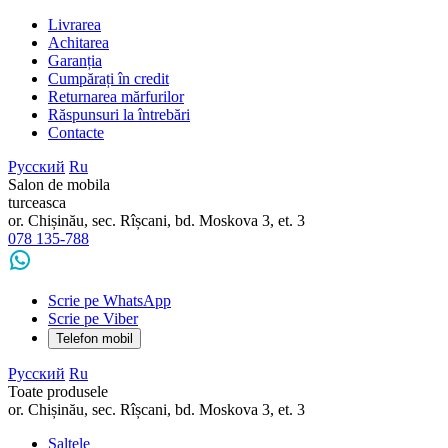
Livrarea
Achitarea
Garanția
Cumpărați în credit
Returnarea mărfurilor
Răspunsuri la întrebări
Contacte
Русский
Ru
Salon de mobila
turceasca
or. Chișinău, sec. Rîșcani, bd. Moskova 3, et. 3
078 135-788
Scrie pe WhatsApp
Scrie pe Viber
Telefon mobil
Русский
Ru
Toate produsele
or. Chișinău, sec. Rîșcani, bd. Moskova 3, et. 3
Saltele