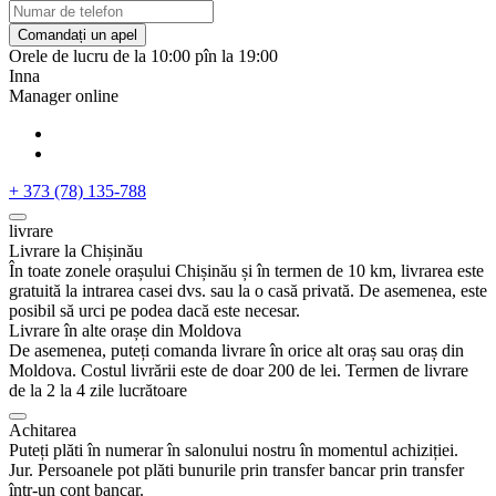
Comandați un apel
Orele de lucru de la 10:00 pîn la 19:00
Inna
Manager online
+ 373 (78) 135-788
livrare
Livrare la Chișinău
În toate zonele orașului Chișinău și în termen de 10 km, livrarea este
gratuită la intrarea casei dvs. sau la o casă privată. De asemenea, este
posibil să urci pe podea dacă este necesar.
Livrare în alte orașe din Moldova
De asemenea, puteți comanda livrare în orice alt oraș sau oraș din
Moldova. Costul livrării este de doar 200 de lei. Termen de livrare
de la 2 la 4 zile lucrătoare
Achitarea
Puteți plăti în numerar în salonului nostru în momentul achiziției.
Jur. Persoanele pot plăti bunurile prin transfer bancar prin transfer
într-un cont bancar.