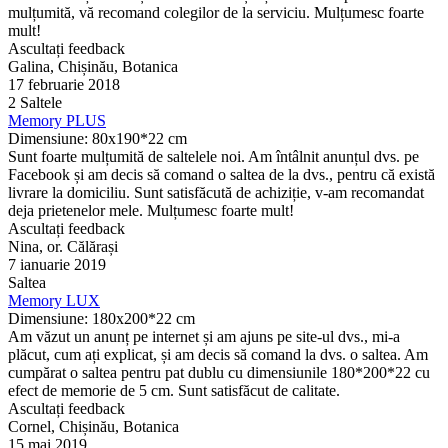
mulțumită, vă recomand colegilor de la serviciu. Mulțumesc foarte
mult!
Ascultați feedback
Galina, Chișinău, Botanica
17 februarie 2018
2 Saltele
Memory PLUS
Dimensiune: 80x190*22 cm
Sunt foarte mulțumită de saltelele noi. Am întâlnit anunțul dvs. pe
Facebook și am decis să comand o saltea de la dvs., pentru că există
livrare la domiciliu. Sunt satisfăcută de achiziție, v-am recomandat
deja prietenelor mele. Mulțumesc foarte mult!
Ascultați feedback
Nina, or. Călărași
7 ianuarie 2019
Saltea
Memory LUX
Dimensiune: 180x200*22 cm
Am văzut un anunț pe internet și am ajuns pe site-ul dvs., mi-a
plăcut, cum ați explicat, și am decis să comand la dvs. o saltea. Am
cumpărat o saltea pentru pat dublu cu dimensiunile 180*200*22 cu
efect de memorie de 5 cm. Sunt satisfăcut de calitate.
Ascultați feedback
Cornel, Chișinău, Botanica
15 mai 2019