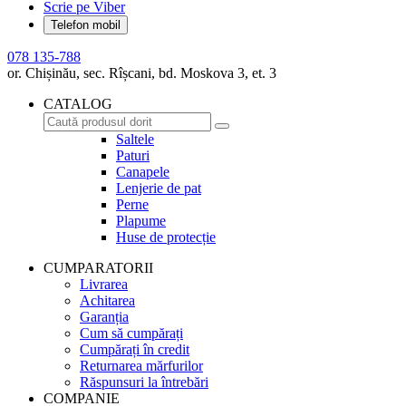
Scrie pe Viber
Telefon mobil
078 135-788
or. Chișinău, sec. Rîșcani, bd. Moskova 3, et. 3
CATALOG
Saltele
Paturi
Canapele
Lenjerie de pat
Perne
Plapume
Huse de protecție
CUMPARATORII
Livrarea
Achitarea
Garanția
Cum să cumpărați
Cumpărați în credit
Returnarea mărfurilor
Răspunsuri la întrebări
COMPANIE