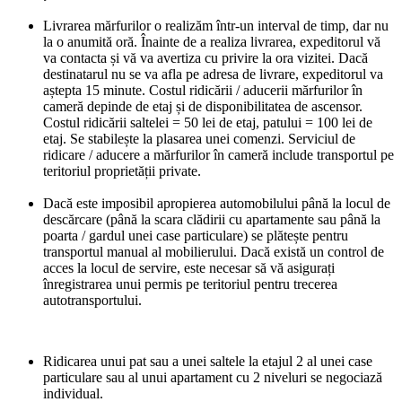
Livrarea mărfurilor o realizăm într-un interval de timp, dar nu
la o anumită oră. Înainte de a realiza livrarea, expeditorul vă
va contacta și vă va avertiza cu privire la ora vizitei. Dacă
destinatarul nu se va afla pe adresa de livrare, expeditorul va
aștepta 15 minute. Costul ridicării / aducerii mărfurilor în
cameră depinde de etaj și de disponibilitatea de ascensor.
Costul ridicării saltelei = 50 lei de etaj, patului = 100 lei de
etaj. Se stabilește la plasarea unei comenzi. Serviciul de
ridicare / aducere a mărfurilor în cameră include transportul pe
teritoriul proprietății private.
Dacă este imposibil apropierea automobilului până la locul de
descărcare (până la scara clădirii cu apartamente sau până la
poarta / gardul unei case particulare) se plătește pentru
transportul manual al mobilierului. Dacă există un control de
acces la locul de servire, este necesar să vă asigurați
înregistrarea unui permis pe teritoriul pentru trecerea
autotransportului.
Ridicarea unui pat sau a unei saltele la etajul 2 al unei case
particulare sau al unui apartament cu 2 niveluri se negociază
individual.