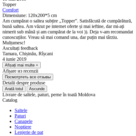
Topper
Comfort
Dimensiune: 120x200*5 cm
Am cumpărat o saltea subțire „Topper”. Satisfăcută de cumpărătură,
bună saltea. Am văzut pe internet oferte și mai ieftine, dar mi-ați
nimerit sub mână și am cumpărat de la voi )). Deja v-am recomandat
cunoscuților. Vreau să mai comand una, dar puțin mai târziu.
Mulțumesc!
Ascultați feedback
Tamara, Chișinău, Rîșcani
4 iunie 2019
Afișați mai multe
+
Afișare
из
recenzii
Посмотртеть все отзывы
Detalii despre produse
Arată totul
Ascunde
Livrare de saltele, paturi, perne în toată Moldova
Catalog
Saltele
Paturi
Canapele
Noptiere
Lenjerie de pat