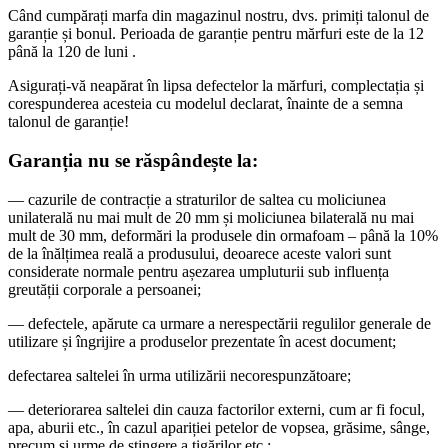
Când cumpărați marfa din magazinul nostru, dvs. primiți talonul de
garanție și bonul. Perioada de garanție pentru mărfuri este de la 12
până la 120 de luni .
Asigurați-vă neapărat în lipsa defectelor la mărfuri, complectația și
corespunderea acesteia cu modelul declarat, înainte de a semna
talonul de garanție!
Garanția nu se răspândește la:
— cazurile de contracție a straturilor de saltea cu moliciunea
unilaterală nu mai mult de 20 mm și moliciunea bilaterală nu mai
mult de 30 mm, deformări la produsele din ormafoam – până la 10%
de la înălțimea reală a produsului, deoarece aceste valori sunt
considerate normale pentru așezarea umpluturii sub influența
greutății corporale a persoanei;
— defectele, apărute ca urmare a nerespectării regulilor generale de
utilizare și îngrijire a produselor prezentate în acest document;
defectarea saltelei în urma utilizării necorespunzătoare;
— deteriorarea saltelei din cauza factorilor externi, cum ar fi focul,
apa, aburii etc., în cazul apariției petelor de vopsea, grăsime, sânge,
precum și urme de stingere a țigărilor etc.;