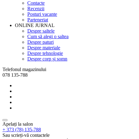
Contacte
Recenzii
Posturi vacante
Parteneriat
ONLINE JURNAL
Despre saltele
Cum să alegi o saltea
Despre paturi
Despre materiale
Despre tehnologie
Despre corp și somn
Telefonul magazinului
078 135-788
Apelați la salon
+ 373 (78) 135-788
Sau scrieți-vă contactele