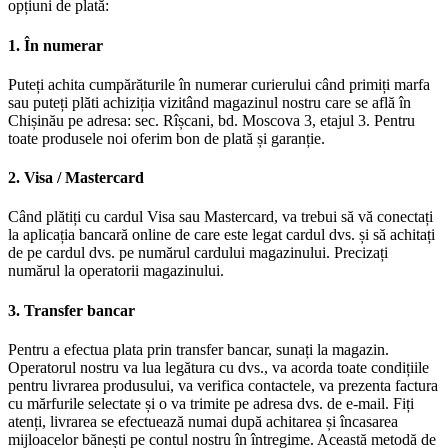
opțiuni de plată:
1. În numerar
Puteți achita cumpărăturile în numerar curierului când primiți marfa
sau puteți plăti achiziția vizitând magazinul nostru care se află în
Chișinău pe adresa: sec. Rîșcani, bd. Moscova 3, etajul 3. Pentru
toate produsele noi oferim bon de plată și garanție.
2. Visa / Mastercard
Când plătiți cu cardul Visa sau Mastercard, va trebui să vă conectați
la aplicația bancară online de care este legat cardul dvs. și să achitați
de pe cardul dvs. pe numărul cardului magazinului. Precizați
numărul la operatorii magazinului.
3. Transfer bancar
Pentru a efectua plata prin transfer bancar, sunați la magazin.
Operatorul nostru va lua legătura cu dvs., va acorda toate condițiile
pentru livrarea produsului, va verifica contactele, va prezenta factura
cu mărfurile selectate și o va trimite pe adresa dvs. de e-mail. Fiți
atenți, livrarea se efectuează numai după achitarea și încasarea
mijloacelor bănești pe contul nostru în întregime. Această metodă de