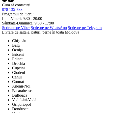
Cum să contactați
078 135-788
Programul de lucru:
Luni-Vineri: 9:30 - 20:00
Sâmbătă-Duminică: 9:30 - 17:00
Scrie-ne pe Viber
Scrie-ne pe WhatsApp
Scrie-ne pe Telegram
Livrare de saltele, paturi, perne în toată Moldova
Chișinău
Bălți
Ocnița
Briceni
Edineț
Drochia
Cupcini
Glodeni
Cahul
Comrat
Anenii-Noi
Basarabeasca
Bulboaca
Vadul-lui-Vodă
Grigoriopol
Dondușeni