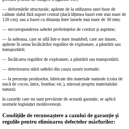
— deformările structurale, apărute de la utilizarea unei baze de
calitate slabă fără suport central (dacă lățimea bazei este mai mare de
120 cm); sau a bazei cu distanța între lamele mai mare de 30 mm;
— necorespunderea saltelei preferințelor de confort și asprime;
— la salteaua, care se află într-o stare insalubră, care are daune,
apărute în urma încălcărilor regulilor de exploatare, a păstrării sau
transportării;
— încălcarea regulilor de exploatare, a păstrării sau transportării;
— deteriorarea stării saltelei din cauza uzurii normale;
— la prezența produselor, fabricate din materiale naturale (coira de
nucă de cocos, latex, bumbac etc.), mirosul propriu materialului
natural;
la cazurile care nu sunt prevăzute de această garanție, se aplică
normele legislației moldovenești.
Condițiile de recunoaștere a cazului de garanție și
regulile pentru eliminarea defectelor mărfurilor: