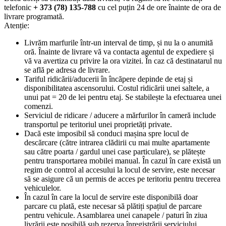
telefonic
+ 373 (78) 135-788
cu cel puțin 24 de ore înainte de ora de
livrare programată.
Atenție:
Livrăm marfurile într-un interval de timp, și nu la o anumită
oră. Înainte de livrare vă va contacta agentul de expediere și
vă va avertiza cu privire la ora vizitei. În caz că destinatarul nu
se află pe adresa de livrare.
Tariful ridicării/aducerii în încăpere depinde de etaj și
disponibilitatea ascensorului. Costul ridicării unei saltele, a
unui pat = 20 de lei pentru etaj. Se stabilește la efectuarea unei
comenzi.
Serviciul de ridicare / aducere a mărfurilor în cameră include
transportul pe teritoriul unei proprietăți private.
Dacă este imposibil să conduci mașina spre locul de
descărcare (către intrarea clădirii cu mai multe apartamente
sau către poarta / gardul unei case particulare), se plătește
pentru transportarea mobilei manual. În cazul în care există un
regim de control al accesului la locul de servire, este necesar
să se asigure că un permis de acces pe teritoriu pentru trecerea
vehiculelor.
În cazul în care la locul de servire este disponibilă doar
parcare cu plată, este necesar să plătiți spațiul de parcare
pentru vehicule. Asamblarea unei canapele / paturi în ziua
livrării este posibilă sub rezerva înregistrării serviciului