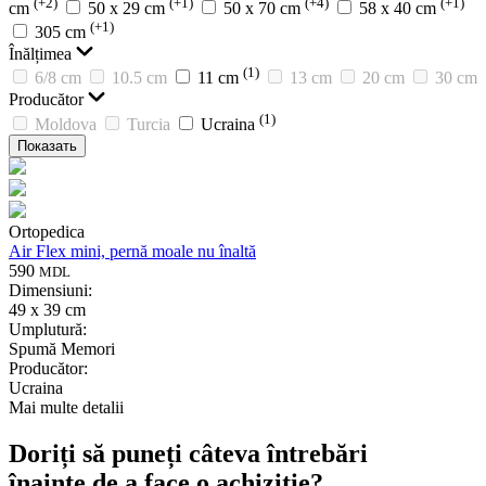
(+2)
(+1)
(+4)
(+1)
cm
50 x 29 cm
50 x 70 cm
58 x 40 cm
(+1)
305 cm
Înălțimea
(1)
6/8 cm
10.5 cm
11 cm
13 cm
20 cm
30 cm
Producător
(1)
Moldova
Turcia
Ucraina
Показать
Ortopedica
Air Flex mini, pernă moale nu înaltă
590
MDL
Dimensiuni:
49 x 39 cm
Umplutură:
Spumă Memori
Producător:
Ucraina
Mai multe detalii
Doriți să puneți câteva întrebări
înainte de a face o achiziție?