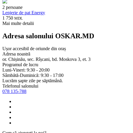
2 persoane
Lenjerie de pat Energy
1 750
MDL
Mai multe detalii
Adresa salonului OSKAR.MD
Ușor accesibil de oriunde din oraș
Adresa noastră
or. Chișinău, sec. Rîșcani, bd. Moskova 3, et. 3
Programul de lucru
Luni-Vineri: 9:30 - 20:00
Sâmbătă-Duminică: 9:30 - 17:00
Lucrăm șapte zile pe săptămână.
Telefonul salonului
078 135-788
Cum să ajungeți la noi?