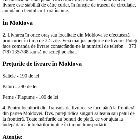
livrare este stabilită de către curier, în funcție de traseul de circulație,
anunțând clientul cu 1 oră înainte.
În Moldova
2
. Livrarea în orice oraș sau localitate din Moldova se efectuează
prin curier în timp de 2-5 zile. Vezi mai jos prețurile de livrare. Puteți
face comanda de livrare contactându-ne la numărul de telefon + 373
(78) 135-788 sau să ne scrieți pe chat.
Prețurile de livrare în Moldova
Saltele - 190 de lei
Paturi - 290 de lei
Perne / Plapume - 100 de lei
4
. Pentru locuitorii din Transnistria livrarea se face până la frontieră,
din partea Moldovei. Dvs. puteți ridica singuri salteaua sau patul de
la frontieră. Toate mărfurile au bonuri de plată, ce vor ajuta la
îndepărtarea întrebărilor inutile în timpul transportării.
Atenție: