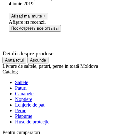
4 iunie 2019
Afișați mai multe
+
Afișare
из
recenzii
Посмотртеть все отзывы
Detalii despre produse
Arată totul
Ascunde
Livrare de saltele, paturi, perne în toată Moldova
Catalog
Saltele
Paturi
Canapele
Noptiere
Lenjerie de pat
Perne
Plapume
Huse de protecție
Pentru cumpărători