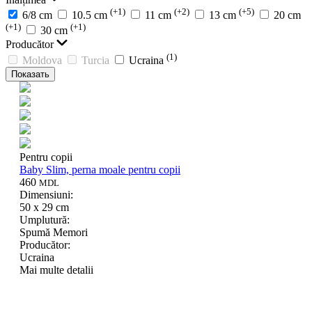
(+1)
(+2)
(+5)
6/8 cm
10.5 cm
11 cm
13 cm
20 cm
(+1)
(+1)
30 cm
Producător
(1)
Moldova
Turcia
Ucraina
Показать
Pentru copii
Baby Slim, perna moale pentru copii
460
MDL
Dimensiuni:
50 x 29 cm
Umplutură:
Spumă Memori
Producător:
Ucraina
Mai multe detalii