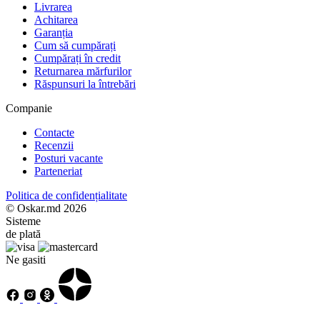
Livrarea
Achitarea
Garanția
Cum să cumpărați
Cumpărați în credit
Returnarea mărfurilor
Răspunsuri la întrebări
Companie
Contacte
Recenzii
Posturi vacante
Parteneriat
Politica de confidențialitate
© Oskar.md 2026
Sisteme
de plată
Ne gasiti