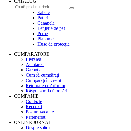
CATALOG
Saltele
Paturi
Canapele
Lenjerie de pat
Perne
Plapume
Huse de protecție
CUMPARATORII
Livrarea
Achitarea
Garanția
Cum să cumpărați
Cumpărați în credit
Returnarea mărfurilor
Răspunsuri la întrebări
COMPANIE
Contacte
Recenzii
Posturi vacante
Parteneriat
ONLINE JURNAL
Despre saltele