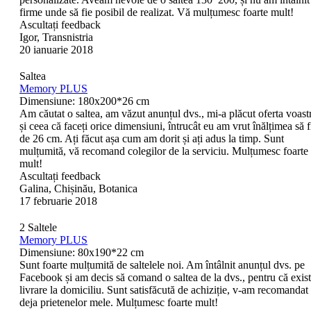
firme unde să fie posibil de realizat. Vă mulțumesc foarte mult!
Ascultați feedback
Igor, Transnistria
20 ianuarie 2018
Saltea
Memory PLUS
Dimensiune: 180x200*26 cm
Am căutat o saltea, am văzut anunțul dvs., mi-a plăcut oferta voast
și ceea că faceți orice dimensiuni, întrucât eu am vrut înălțimea să f
de 26 cm. Ați făcut așa cum am dorit și ați adus la timp. Sunt
mulțumită, vă recomand colegilor de la serviciu. Mulțumesc foarte
mult!
Ascultați feedback
Galina, Chișinău, Botanica
17 februarie 2018
2 Saltele
Memory PLUS
Dimensiune: 80x190*22 cm
Sunt foarte mulțumită de saltelele noi. Am întâlnit anunțul dvs. pe
Facebook și am decis să comand o saltea de la dvs., pentru că exis
livrare la domiciliu. Sunt satisfăcută de achiziție, v-am recomandat
deja prietenelor mele. Mulțumesc foarte mult!