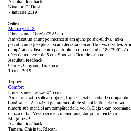
Ascultați feedback
Nina, or. Călărași
7 ianuarie 2019
Saltea
Memory LUX
Dimensiune: 180x200*22 cm
Am văzut un anunț pe internet și am ajuns pe site-ul dvs., mi-a
plăcut, cum ați explicat, și am decis să comand la dvs. o saltea. Am
cumpărat o saltea pentru pat dublu cu dimensiunile 180*200*22 c
efect de memorie de 5 cm. Sunt satisfăcut de calitate.
Ascultați feedback
Cornel, Chișinău, Botanica
15 mai 2019
Topper
Comfort
Dimensiune: 120x200*5 cm
Am cumpărat o saltea subțire „Topper”. Satisfăcută de cumpărătur
bună saltea. Am văzut pe internet oferte și mai ieftine, dar mi-ați
nimerit sub mână și am cumpărat de la voi )). Deja v-am recomand
cunoscuților. Vreau să mai comand una, dar puțin mai târziu.
Mulțumesc!
Ascultați feedback
Tamara, Chișinău, Rîșcani