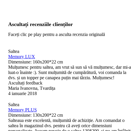
Ascultați recenziile clienților
Faceți clic pe play pentru a asculta recenzia originală
Saltea
Memory LUX
Dimensiune: 160x200*22 cm
Mulțumesc pentru saltea, am vrut să sun să vă mulțumesc, dar mi-a
luat-o înainte :). Sunt mulțumită de cumpărătură, voi comanda la
dvs. și un topper pe canapea puțin mai târziu. Mulțumesc!
Ascultați feedback
Maria Ivanovna, Tvardița
4 ianuarie 2018
Saltea
Memory PLUS
Dimensiune: 130х200*22 cm
Salteaua este excelentă, mulțumită de achiziție. Am comandat o
saltea în magazinul dvs. pentru că aveți orice dimensiuni
personalizate. Aveam nevoie de o saltea 130*200, și nu am întâlnit