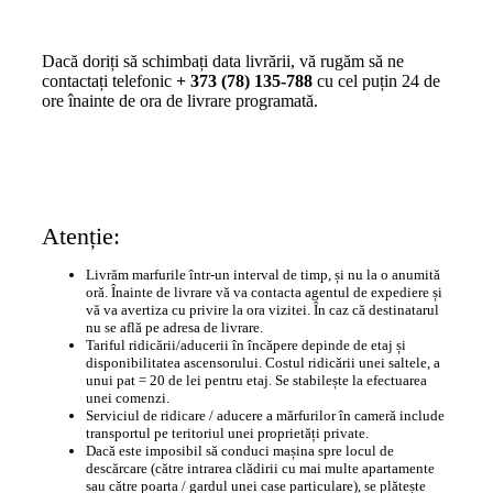
Dacă doriți să schimbați data livrării, vă rugăm să ne
contactați telefonic
+ 373 (78) 135-788
cu cel puțin 24 de
ore înainte de ora de livrare programată.
Atenție:
Livrăm marfurile într-un interval de timp, și nu la o anumită
oră. Înainte de livrare vă va contacta agentul de expediere și
vă va avertiza cu privire la ora vizitei. În caz că destinatarul
nu se află pe adresa de livrare.
Tariful ridicării/aducerii în încăpere depinde de etaj și
disponibilitatea ascensorului. Costul ridicării unei saltele, a
unui pat = 20 de lei pentru etaj. Se stabilește la efectuarea
unei comenzi.
Serviciul de ridicare / aducere a mărfurilor în cameră include
transportul pe teritoriul unei proprietăți private.
Dacă este imposibil să conduci mașina spre locul de
descărcare (către intrarea clădirii cu mai multe apartamente
sau către poarta / gardul unei case particulare), se plătește