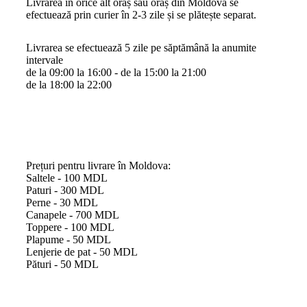
Livrarea în orice alt oraș sau oraș din Moldova se
efectuează prin curier în 2-3 zile și se plătește separat.
Livrarea se efectuează 5 zile pe săptămână la anumite
intervale
de la 09:00 la 16:00 - de la 15:00 la 21:00
de la 18:00 la 22:00
Prețuri pentru livrare în Moldova:
Saltele -
100 MDL
Paturi -
300 MDL
Perne -
30 MDL
Canapele -
700 MDL
Toppere -
100 MDL
Plapume -
50 MDL
Lenjerie de pat -
50 MDL
Pături -
50 MDL