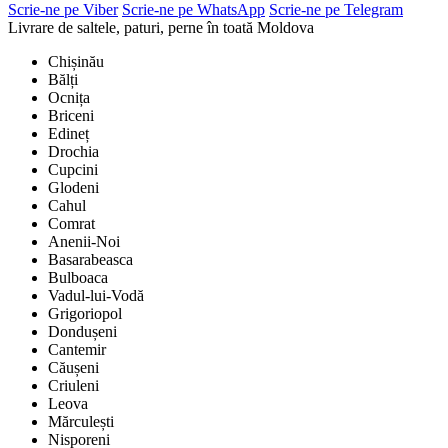
Scrie-ne pe Viber
Scrie-ne pe WhatsApp
Scrie-ne pe Telegram
Livrare de saltele, paturi, perne în toată Moldova
Chișinău
Bălți
Ocnița
Briceni
Edineț
Drochia
Cupcini
Glodeni
Cahul
Comrat
Anenii-Noi
Basarabeasca
Bulboaca
Vadul-lui-Vodă
Grigoriopol
Dondușeni
Cantemir
Căușeni
Criuleni
Leova
Mărculești
Nisporeni