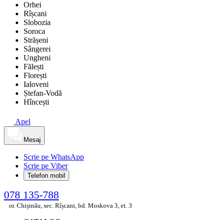
Orhei
Rîșcani
Slobozia
Soroca
Strășeni
Sângerei
Ungheni
Fălești
Florești
Ialoveni
Ștefan-Vodă
Hîncești
Apel
Mesaj
Scrie pe WhatsApp
Scrie pe Viber
Telefon mobil
078 135-788
or. Chișinău, sec. Rîșcani, bd. Moskova 3, et. 3