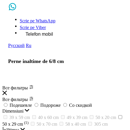
Scrie pe WhatsApp
Scrie pe Viber
Telefon mobil
Русский
Ru
Perne inaltime de 6/8 cm
Все фильтры
Все фильтры
Подешевле
Подороже
Со скидкой
Dimensiuni
39 x 59 cm
40 x 60 cm
49 x 39 cm
50 x 20 cm
(1)
50 x 29 cm
50 x 70 cm
58 x 40 cm
305 cm
Înălțimea