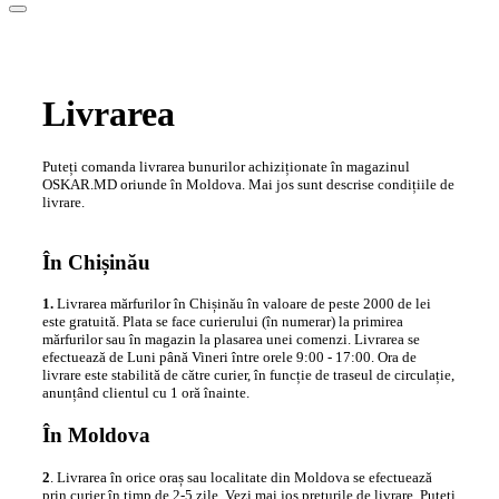
Livrarea
Puteți comanda livrarea bunurilor achiziționate în magazinul
OSKAR.MD oriunde în Moldova. Mai jos sunt descrise condițiile de
livrare.
În Chișinău
1.
Livrarea mărfurilor în Chișinău în valoare de peste 2000 de lei
este gratuită. Plata se face curierului (în numerar) la primirea
mărfurilor sau în magazin la plasarea unei comenzi. Livrarea se
efectuează de Luni până Vineri între orele 9:00 - 17:00. Ora de
livrare este stabilită de către curier, în funcție de traseul de circulație,
anunțând clientul cu 1 oră înainte.
În Moldova
2
. Livrarea în orice oraș sau localitate din Moldova se efectuează
prin curier în timp de 2-5 zile. Vezi mai jos prețurile de livrare. Puteți