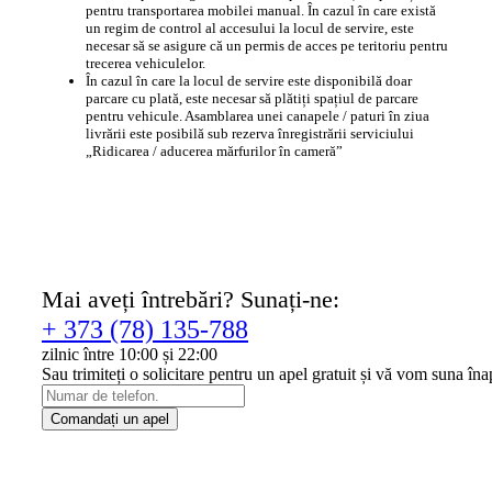
pentru transportarea mobilei manual. În cazul în care există
un regim de control al accesului la locul de servire, este
necesar să se asigure că un permis de acces pe teritoriu pentru
trecerea vehiculelor.
În cazul în care la locul de servire este disponibilă doar
parcare cu plată, este necesar să plătiți spațiul de parcare
pentru vehicule. Asamblarea unei canapele / paturi în ziua
livrării este posibilă sub rezerva înregistrării serviciului
„Ridicarea / aducerea mărfurilor în cameră”
Mai aveți întrebări? Sunați-ne:
+ 373 (78) 135-788
zilnic între 10:00 și 22:00
Sau trimiteți o solicitare pentru un apel gratuit și vă vom suna îna
Comandați un apel