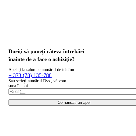
Doriți să puneți câteva întrebări
înainte de a face o achiziție?
Apelați la salon pe numărul de telefon
+ 373 (78) 135-788
Sau scrieți numărul Dvs., vă vom
suna înapoi
Comandați un apel