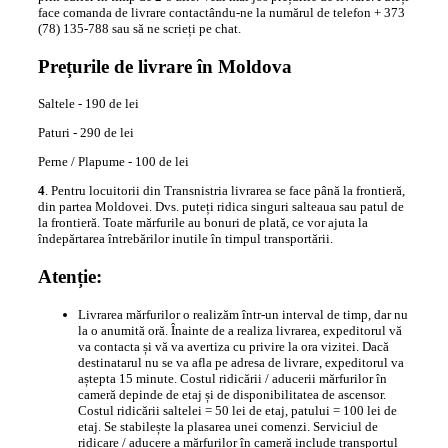
face comanda de livrare contactându-ne la numărul de telefon + 373
(78) 135-788 sau să ne scrieți pe chat.
Prețurile de livrare în Moldova
Saltele - 190 de lei
Paturi - 290 de lei
Perne / Plapume - 100 de lei
4
. Pentru locuitorii din Transnistria livrarea se face până la frontieră,
din partea Moldovei. Dvs. puteți ridica singuri salteaua sau patul de
la frontieră. Toate mărfurile au bonuri de plată, ce vor ajuta la
îndepărtarea întrebărilor inutile în timpul transportării.
Atenție:
Livrarea mărfurilor o realizăm într-un interval de timp, dar nu
la o anumită oră. Înainte de a realiza livrarea, expeditorul vă
va contacta și vă va avertiza cu privire la ora vizitei. Dacă
destinatarul nu se va afla pe adresa de livrare, expeditorul va
aștepta 15 minute. Costul ridicării / aducerii mărfurilor în
cameră depinde de etaj și de disponibilitatea de ascensor.
Costul ridicării saltelei = 50 lei de etaj, patului = 100 lei de
etaj. Se stabilește la plasarea unei comenzi. Serviciul de
ridicare / aducere a mărfurilor în cameră include transportul