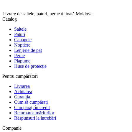
Livrare de saltele, paturi, perne în toată Moldova
Catalog
Saltele
Paturi
Canapele
Noptiere
Lenjerie de pat
Perne
Plapume
Huse de protecție
Pentru cumpărători
Livrarea
Achitarea
Garanția
Cum să cumpărați
Cumpărați în credit
Returnarea mărfurilor
Răspunsuri la întrebări
Companie