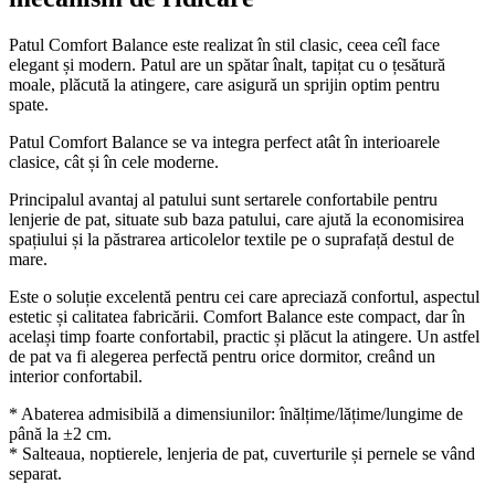
Patul Comfort Balance este realizat în stil clasic, ceea ceîl face
elegant și modern. Patul are un spătar înalt, tapițat cu o țesătură
moale, plăcută la atingere, care asigură un sprijin optim pentru
spate.
Patul Comfort Balance se va integra perfect atât în interioarele
clasice, cât și în cele moderne.
Principalul avantaj al patului sunt sertarele confortabile pentru
lenjerie de pat, situate sub baza patului, care ajută la economisirea
spațiului și la păstrarea articolelor textile pe o suprafață destul de
mare.
Este o soluție excelentă pentru cei care apreciază confortul, aspectul
estetic și calitatea fabricării. Comfort Balance este compact, dar în
același timp foarte confortabil, practic și plăcut la atingere. Un astfel
de pat va fi alegerea perfectă pentru orice dormitor, creând un
interior confortabil.
* Abaterea admisibilă a dimensiunilor: înălțime/lățime/lungime de
până la ±2 cm.
* Salteaua, noptierele, lenjeria de pat, cuverturile și pernele se vând
separat.