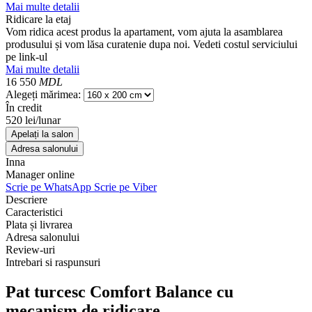
Mai multe detalii
Ridicare la etaj
Vom ridica acest produs la apartament, vom ajuta la asamblarea
produsului și vom lăsa curatenie dupa noi. Vedeti costul serviciului
pe link-ul
Mai multe detalii
16 550
MDL
Alegeți mărimea:
În credit
520 lei/lunar
Apelați la salon
Adresa salonului
Inna
Manager online
Scrie pe WhatsApp
Scrie pe Viber
Descriere
Caracteristici
Plata și livrarea
Adresa salonului
Review-uri
Intrebari si raspunsuri
Pat turcesc Comfort Balance cu
mecanism de ridicare