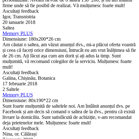
firme unde să fie posibil de realizat. Vă mulțumesc foarte mult!
Ascultați feedback
Igor, Transnistria
20 ianuarie 2018
Saltea
Memory PLUS
Dimensiune: 180x200*26 cm
Am căutat o saltea, am văzut anunțul dvs., mi-a plăcut oferta voastră
și ceea că faceți orice dimensiuni, întrucât eu am vrut înălțimea să fie
de 26 cm. Ați făcut așa cum am dorit și ați adus la timp. Sunt
mulțumită, vă recomand colegilor de la serviciu. Mulțumesc foarte
mult!
Ascultați feedback
Galina, Chișinău, Botanica
17 februarie 2018
2 Saltele
Memory PLUS
Dimensiune: 80x190*22 cm
Sunt foarte mulțumită de saltelele noi. Am întâlnit anunțul dvs. pe
Facebook și am decis să comand o saltea de la dvs., pentru că există
livrare la domiciliu. Sunt satisfăcută de achiziție, v-am recomandat
deja prietenelor mele. Mulțumesc foarte mult!
Ascultați feedback
Nina, or. Călărași