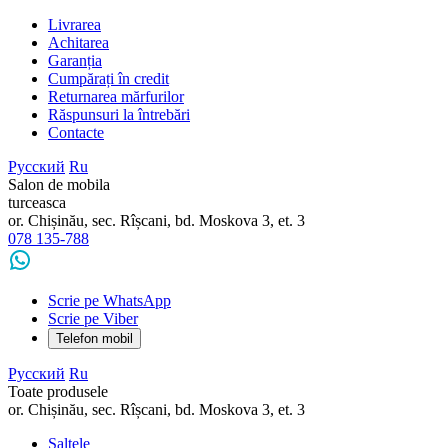
Livrarea
Achitarea
Garanția
Cumpărați în credit
Returnarea mărfurilor
Răspunsuri la întrebări
Contacte
Русский
Ru
Salon de mobila
turceasca
or. Chișinău, sec. Rîșcani, bd. Moskova 3, et. 3
078 135-788
Scrie pe WhatsApp
Scrie pe Viber
Telefon mobil
Русский
Ru
Toate produsele
or. Chișinău, sec. Rîșcani, bd. Moskova 3, et. 3
Saltele