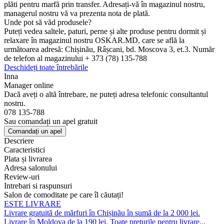
plăti pentru marfă prin transfer. Adresați-vă în magazinul nostru,
managerul nostru vă va prezenta nota de plată.
Unde pot să văd produsele?
Puteți vedea saltele, paturi, perne și alte produse pentru dormit și
relaxare în magazinul nostru OSKAR.MD, care se află la
următoarea adresă: Chișinău, Râșcani, bd. Moscova 3, et.3. Număr
de telefon al magazinului + 373 (78) 135-788
Deschideți toate întrebările
Inna
Manager online
Dacă aveți o altă întrebare, ne puteți adresa telefonic consultantul
nostru.
078 135-788
Sau comandați un apel gratuit
Comandați un apel
Descriere
Caracteristici
Plata și livrarea
Adresa salonului
Review-uri
Intrebari si raspunsuri
Salon de comoditate pe care îl căutați!
ESTE LIVRARE
Livrare gratuită de mărfuri în Chișinău în sumă de la 2 000 lei.
Livrare în Moldova de la 190 lei. Toate prețurile pentru livrare...