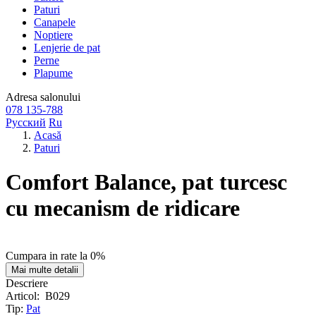
Paturi
Canapele
Noptiere
Lenjerie de pat
Perne
Plapume
Adresa
salonului
078 135-788
Русский
Ru
Acasă
Paturi
Comfort Balance, pat turcesc
cu mecanism de ridicare
Cumpara in rate la 0%
Mai multe detalii
Descriere
Articol:
B029
Tip:
Pat