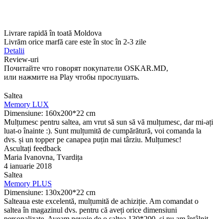
Livrare rapidă în toată Moldova
Livrăm orice marfă care este în stoc în 2-3 zile
Detalii
Review-uri
Почитайте что говорят покупатели OSKAR.MD,
или нажмите на Play чтобы прослушать.
Saltea
Memory LUX
Dimensiune: 160x200*22 cm
Mulțumesc pentru saltea, am vrut să sun să vă mulțumesc, dar mi-ați
luat-o înainte :). Sunt mulțumită de cumpărătură, voi comanda la
dvs. și un topper pe canapea puțin mai târziu. Mulțumesc!
Ascultați feedback
Maria Ivanovna, Tvardița
4 ianuarie 2018
Saltea
Memory PLUS
Dimensiune: 130х200*22 cm
Salteaua este excelentă, mulțumită de achiziție. Am comandat o
saltea în magazinul dvs. pentru că aveți orice dimensiuni
personalizate. Aveam nevoie de o saltea 130*200, și nu am întâlnit