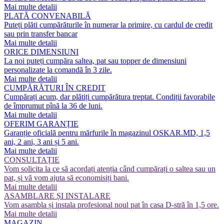
Mai multe detalii
PLATĂ CONVENABILĂ
Puteți plăti cumpărăturile în numerar la primire, cu cardul de credit
sau prin transfer bancar
Mai multe detalii
ORICE DIMENSIUNI
La noi puteți cumpăra saltea, pat sau topper de dimensiuni
personalizate la comandă în 3 zile.
Mai multe detalii
CUMPĂRĂTURI ÎN CREDIT
Cumpărați acum, dar plătiți cumpărătura treptat. Condiții favorabile
de împrumut pînă la 36 de luni.
Mai multe detalii
OFERIM GARANȚIE
Garanție oficială pentru mărfurile în magazinul OSKAR.MD, 1,5
ani, 2 ani, 3 ani și 5 ani.
Mai multe detalii
CONSULTAȚIE
Vom solicita la ce să acordați atenția când cumpărați o saltea sau un
pat, și vă vom ajuta să economisiți bani.
Mai multe detalii
ASAMBLARE ȘI INSTALARE
Vom asambla și instala profesional noul pat în casa D-stră în 1,5 ore.
Mai multe detalii
MAGAZIN