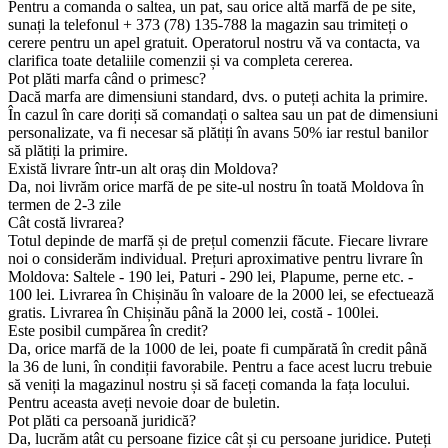
Pentru a comanda o saltea, un pat, sau orice altă marfă de pe site,
sunați la telefonul + 373 (78) 135-788 la magazin sau trimiteți o
cerere pentru un apel gratuit. Operatorul nostru vă va contacta, va
clarifica toate detaliile comenzii și va completa cererea.
Pot plăti marfa când o primesc?
Dacă marfa are dimensiuni standard, dvs. o puteți achita la primire.
În cazul în care doriți să comandați o saltea sau un pat de dimensiuni
personalizate, va fi necesar să plătiți în avans 50% iar restul banilor
să plătiți la primire.
Există livrare într-un alt oraș din Moldova?
Da, noi livrăm orice marfă de pe site-ul nostru în toată Moldova în
termen de 2-3 zile
Cât costă livrarea?
Totul depinde de marfă și de prețul comenzii făcute. Fiecare livrare
noi o considerăm individual. Prețuri aproximative pentru livrare în
Moldova: Saltele - 190 lei, Paturi - 290 lei, Plapume, perne etc. -
100 lei. Livrarea în Chișinău în valoare de la 2000 lei, se efectuează
gratis. Livrarea în Chișinău până la 2000 lei, costă - 100lei.
Este posibil cumpărea în credit?
Da, orice marfă de la 1000 de lei, poate fi cumpărată în credit până
la 36 de luni, în condiții favorabile. Pentru a face acest lucru trebuie
să veniți la magazinul nostru și să faceți comanda la fața locului.
Pentru aceasta aveți nevoie doar de buletin.
Pot plăti ca persoană juridică?
Da, lucrăm atât cu persoane fizice cât și cu persoane juridice. Puteți