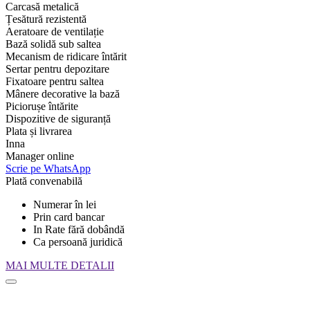
Carcasă metalică
Țesătură rezistentă
Aeratoare de ventilație
Bază solidă sub saltea
Mecanism de ridicare întărit
Sertar pentru depozitare
Fixatoare pentru saltea
Mânere decorative la bază
Piciorușe întărite
Dispozitive de siguranță
Plata și livrarea
Inna
Manager online
Scrie pe WhatsApp
Plată convenabilă
Numerar în lei
Prin card bancar
In Rate fără dobândă
Ca persoană juridică
MAI MULTE DETALII