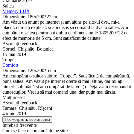
7 ianuarie 2019
Saltea
Memory LUX
Dimensiune: 180x200*22 cm
Am văzut un anunț pe internet și am ajuns pe site-ul dvs., mi-a
plăcut, cum ați explicat, și am decis să comand la dvs. o saltea. Am
cumpărat o saltea pentru pat dublu cu dimensiunile 180*200*22 cu
efect de memorie de 5 cm. Sunt satisfăcut de calitate.
Ascultați feedback
Cornel, Chișinău, Botanica
15 mai 2019
Topper
Comfort
Dimensiune: 120x200*5 cm
Am cumpărat o saltea subțire „Topper”. Satisfăcută de cumpărătură,
bună saltea. Am văzut pe internet oferte și mai ieftine, dar mi-ați
nimerit sub mână și am cumpărat de la voi )). Deja v-am recomandat
cunoscuților. Vreau să mai comand una, dar puțin mai târziu.
Mulțumesc!
Ascultați feedback
Tamara, Chișinău, Rîșcani
4 iunie 2019
Посмотртеть все отзывы
Întrebări frecvente
Cum se face o comandă de pe site?