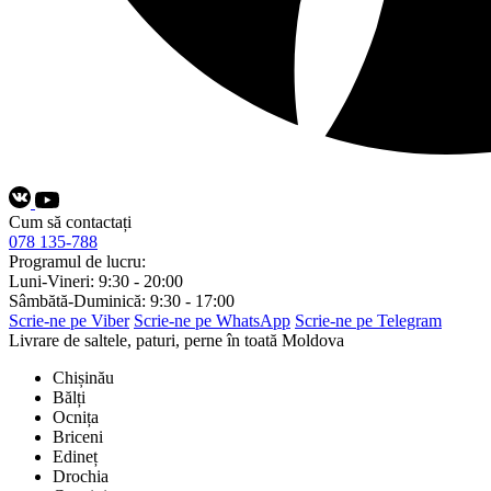
Cum să contactați
078 135-788
Programul de lucru:
Luni-Vineri: 9:30 - 20:00
Sâmbătă-Duminică: 9:30 - 17:00
Scrie-ne pe Viber
Scrie-ne pe WhatsApp
Scrie-ne pe Telegram
Livrare de saltele, paturi, perne în toată Moldova
Chișinău
Bălți
Ocnița
Briceni
Edineț
Drochia