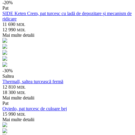
-
20
%
Pat
SIDE Keten Crem, pat turcesc cu ladă de depozitare și mecanism de
ridicare
11 690
MDL
12 990
MDL
Mai multe detalii
-
30
%
Saltea
Thermall, saltea turcească fermă
12 810
MDL
18 300
MDL
Mai multe detalii
Pat
Oviedo, pat turcesc de culoare bej
15 990
MDL
Mai multe detalii