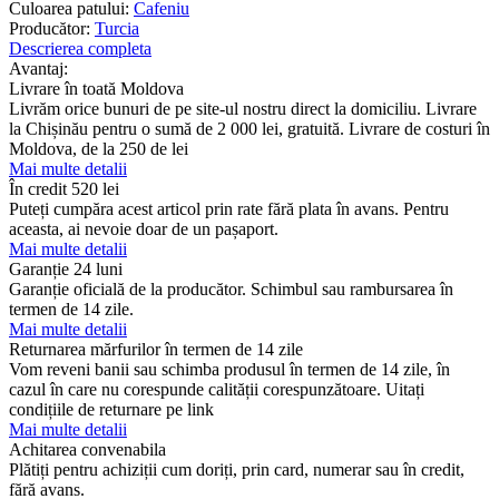
Culoarea patului:
Cafeniu
Producător:
Turcia
Descrierea completa
Avantaj:
Livrare în toată Moldova
Livrăm orice bunuri de pe site-ul nostru direct la domiciliu. Livrare
la Chișinău pentru o sumă de 2 000 lei, gratuită. Livrare de costuri în
Moldova, de la 250 de lei
Mai multe detalii
În credit
520 lei
Puteți cumpăra acest articol prin rate fără plata în avans. Pentru
aceasta, ai nevoie doar de un pașaport.
Mai multe detalii
Garanție 24 luni
Garanție oficială de la producător. Schimbul sau rambursarea în
termen de 14 zile.
Mai multe detalii
Returnarea mărfurilor în termen de 14 zile
Vom reveni banii sau schimba produsul în termen de 14 zile, în
cazul în care nu corespunde calității corespunzătoare. Uitați
condițiile de returnare pe link
Mai multe detalii
Achitarea convenabila
Plătiți pentru achiziții cum doriți, prin card, numerar sau în credit,
fără avans.