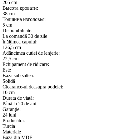
205 cm
Высота кровати:
38 cm
Толщина изголовья:
5 cm
Disponibilitate:
La comandă 30 de zile
Înălțimea capului:
126,5 cm
Adâncimea cutiei de lenjerie:
22,5 cm
Echipament de ridicare:
Este
Baza sub saltea:
Solidă
Clearance-ul deasupra podelei:
10 cm
Durata de viață:
Până la 20 de ani
Garanție:
24 luni
Producător:
Turcia
Materiale
Bază din MDF