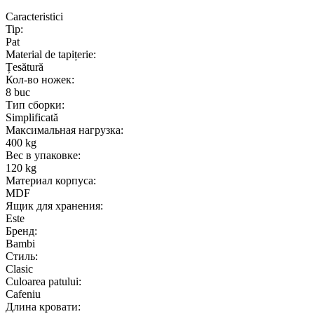
Caracteristici
Tip:
Pat
Material de tapițerie:
Țesătură
Кол-во ножек:
8 buc
Тип сборки:
Simplificată
Максимальная нагрузка:
400 kg
Вес в упаковке:
120 kg
Материал корпуса:
MDF
Ящик для хранения:
Este
Бренд:
Bambi
Стиль:
Clasic
Culoarea patului:
Cafeniu
Длина кровати: