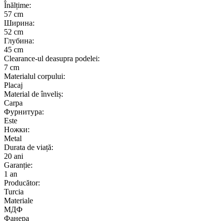
Înălțime:
57 cm
Ширина:
52 cm
Глубина:
45 cm
Clearance-ul deasupra podelei:
7 cm
Materialul corpului:
Placaj
Material de înveliș:
Carpa
Фурнитура:
Este
Ножки:
Metal
Durata de viață:
20 ani
Garanție:
1 an
Producător:
Turcia
Materiale
МДФ
Фанера