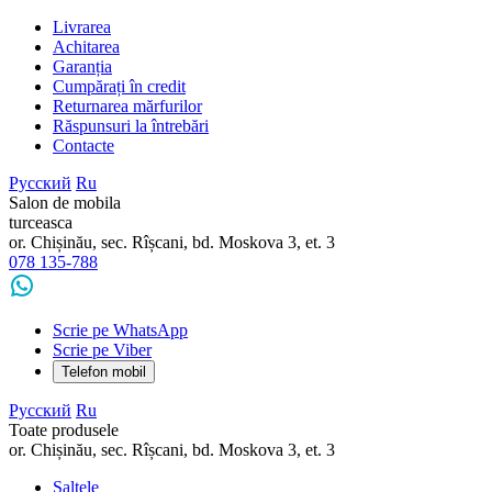
Livrarea
Achitarea
Garanția
Cumpărați în credit
Returnarea mărfurilor
Răspunsuri la întrebări
Contacte
Русский
Ru
Salon de mobila
turceasca
or. Chișinău, sec. Rîșcani, bd. Moskova 3, et. 3
078 135-788
Scrie pe WhatsApp
Scrie pe Viber
Telefon mobil
Русский
Ru
Toate produsele
or. Chișinău, sec. Rîșcani, bd. Moskova 3, et. 3
Saltele