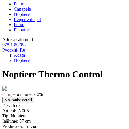
Paturi
Canapele
Noptiere
Lenjerie de pat
Perne
Plapume
Adresa
salonului
078 135-788
Русский
Ru
Acasă
Noptiere
Noptiere Thermo Control
Cumpara in rate la 0%
Mai multe detalii
Descriere
Articol:
N005
Tip:
Noptieră
Înălțime:
57 cm
Producător:
Turcia