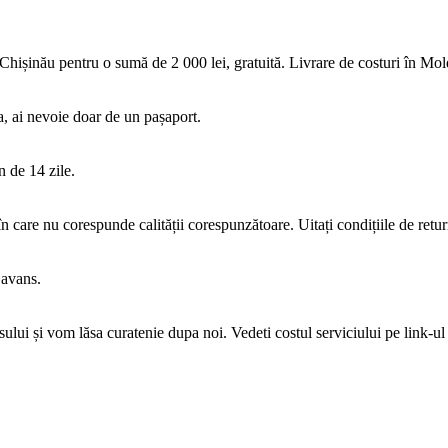
a Chișinău pentru o sumă de 2 000 lei, gratuită. Livrare de costuri în Mol
ta, ai nevoie doar de un pașaport.
 de 14 zile.
 care nu corespunde calității corespunzătoare. Uitați condițiile de retur
 avans.
lui și vom lăsa curatenie dupa noi. Vedeti costul serviciului pe link-ul