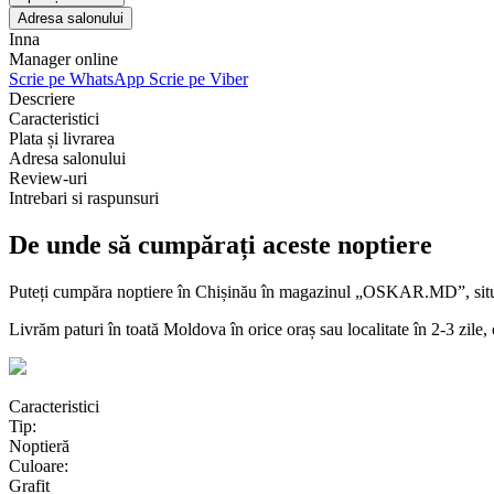
Adresa salonului
Inna
Manager online
Scrie pe WhatsApp
Scrie pe Viber
Descriere
Caracteristici
Plata și livrarea
Adresa salonului
Review-uri
Intrebari si raspunsuri
De unde să cumpărați aceste noptiere
Puteți cumpăra noptiere în Chișinău în magazinul „OSKAR.MD”, situat 
Livrăm paturi în toată Moldova în orice oraș sau localitate în 2-3 zile
Caracteristici
Tip:
Noptieră
Culoare:
Grafit