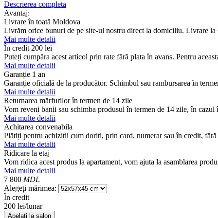
Descrierea completa
Avantaj:
Livrare în toată Moldova
Livrăm orice bunuri de pe site-ul nostru direct la domiciliu. Livrare l
Mai multe detalii
În credit
200 lei
Puteți cumpăra acest articol prin rate fără plata în avans. Pentru aceas
Mai multe detalii
Garanție 1 an
Garanție oficială de la producător. Schimbul sau rambursarea în termen
Mai multe detalii
Returnarea mărfurilor în termen de 14 zile
Vom reveni banii sau schimba produsul în termen de 14 zile, în cazul în
Mai multe detalii
Achitarea convenabila
Plătiți pentru achiziții cum doriți, prin card, numerar sau în credit, fără
Mai multe detalii
Ridicare la etaj
Vom ridica acest produs la apartament, vom ajuta la asamblarea produsu
Mai multe detalii
7 800
MDL
Alegeți mărimea:
În credit
200 lei/lunar
Apelați la salon