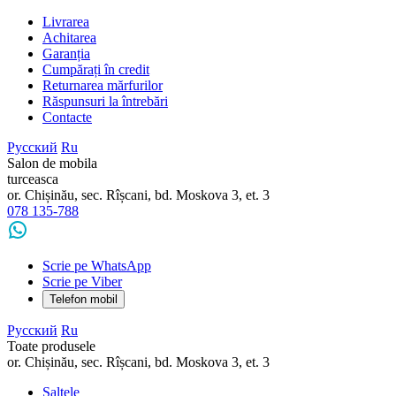
Livrarea
Achitarea
Garanția
Cumpărați în credit
Returnarea mărfurilor
Răspunsuri la întrebări
Contacte
Русский
Ru
Salon de mobila
turceasca
or. Chișinău, sec. Rîșcani, bd. Moskova 3, et. 3
078 135-788
Scrie pe WhatsApp
Scrie pe Viber
Telefon mobil
Русский
Ru
Toate produsele
or. Chișinău, sec. Rîșcani, bd. Moskova 3, et. 3
Saltele