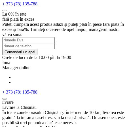
+ 373 (78) 135-788
La 0% în rate.
fără plată în exces
Puteți cumpăra acest produs astăzi și puteți plăti în piese fără plată în
exces și fără%. Trimiteți o cerere de apel înapoi, managerul nostru
vă va suna.
Comandați un apel
Orele de lucru de la 10:00 pîn la 19:00
Inna
Manager online
+ 373 (78) 135-788
livrare
Livrare la Chișinău
În toate zonele orașului Chișinău și în termen de 10 km, livrarea este
gratuită la intrarea casei dvs. sau la o casă privată. De asemenea, este
posibil să urci pe podea dacă este necesar.