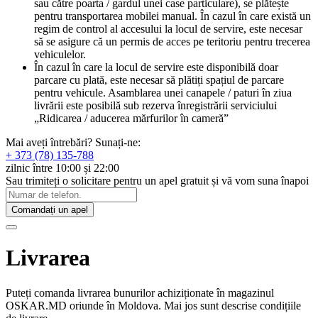
sau către poarta / gardul unei case particulare), se plătește
pentru transportarea mobilei manual. În cazul în care există un
regim de control al accesului la locul de servire, este necesar
să se asigure că un permis de acces pe teritoriu pentru trecerea
vehiculelor.
În cazul în care la locul de servire este disponibilă doar
parcare cu plată, este necesar să plătiți spațiul de parcare
pentru vehicule. Asamblarea unei canapele / paturi în ziua
livrării este posibilă sub rezerva înregistrării serviciului
„Ridicarea / aducerea mărfurilor în cameră”
Mai aveți întrebări? Sunați-ne:
+ 373 (78) 135-788
zilnic între 10:00 și 22:00
Sau trimiteți o solicitare pentru un apel gratuit și vă vom suna înapoi
Comandați un apel
Livrarea
Puteți comanda livrarea bunurilor achiziționate în magazinul
OSKAR.MD oriunde în Moldova. Mai jos sunt descrise condițiile