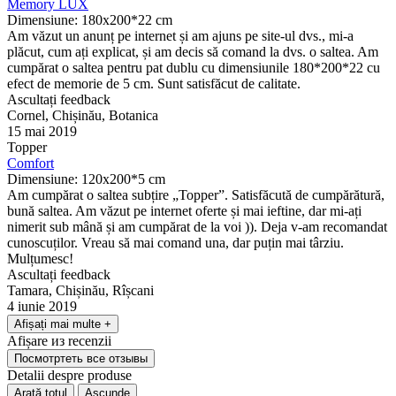
Memory LUX
Dimensiune: 180x200*22 cm
Am văzut un anunț pe internet și am ajuns pe site-ul dvs., mi-a
plăcut, cum ați explicat, și am decis să comand la dvs. o saltea. Am
cumpărat o saltea pentru pat dublu cu dimensiunile 180*200*22 cu
efect de memorie de 5 cm. Sunt satisfăcut de calitate.
Ascultați feedback
Cornel, Chișinău, Botanica
15 mai 2019
Topper
Comfort
Dimensiune: 120x200*5 cm
Am cumpărat o saltea subțire „Topper”. Satisfăcută de cumpărătură,
bună saltea. Am văzut pe internet oferte și mai ieftine, dar mi-ați
nimerit sub mână și am cumpărat de la voi )). Deja v-am recomandat
cunoscuților. Vreau să mai comand una, dar puțin mai târziu.
Mulțumesc!
Ascultați feedback
Tamara, Chișinău, Rîșcani
4 iunie 2019
Afișați mai multe
+
Afișare
из
recenzii
Посмотртеть все отзывы
Detalii despre produse
Arată totul
Ascunde