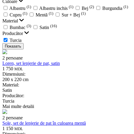
Culoare
(1)
(1)
(2)
(1)
Albastru
Albastru inchis
Bej
Burgundia
(1)
(1)
(1)
Cupru
Mentă
Sur + Bej
Material
(3)
(16)
Bumbac
Satin
Producător
Turcia
Показать
2 persoane
Loren, set lenjerie de pat, satin
1 750
MDL
Dimensiuni:
200 x 220 cm
Material:
Satin
Producător:
Turcia
Mai multe detalii
2 persoane
Sole, set de lenjerie de pat în culoarea mentă
1 150
MDL
Dimensiuni: