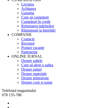
Livrarea
Achitarea
Garanția
Cum să cumpărați
Cumpărați în credit
Returnarea mărfurilor
Răspunsuri la întrebări
COMPANIE
Contacte
Recenzii
Posturi vacante
Parteneriat
ONLINE JURNAL
Despre saltele
Cum să alegi o saltea
Despre paturi
Despre materiale
Despre tehnologie
Despre corp și somn
Telefonul magazinului
078 135-788