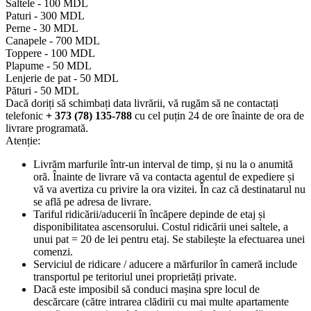
Saltele -
100 MDL
Paturi -
300 MDL
Perne -
30 MDL
Canapele -
700 MDL
Toppere -
100 MDL
Plapume -
50 MDL
Lenjerie de pat -
50 MDL
Pături -
50 MDL
Dacă doriți să schimbați data livrării, vă rugăm să ne contactați
telefonic
+ 373 (78) 135-788
cu cel puțin 24 de ore înainte de ora de
livrare programată.
Atenție:
Livrăm marfurile într-un interval de timp, și nu la o anumită
oră. Înainte de livrare vă va contacta agentul de expediere și
vă va avertiza cu privire la ora vizitei. În caz că destinatarul nu
se află pe adresa de livrare.
Tariful ridicării/aducerii în încăpere depinde de etaj și
disponibilitatea ascensorului. Costul ridicării unei saltele, a
unui pat = 20 de lei pentru etaj. Se stabilește la efectuarea unei
comenzi.
Serviciul de ridicare / aducere a mărfurilor în cameră include
transportul pe teritoriul unei proprietăți private.
Dacă este imposibil să conduci mașina spre locul de
descărcare (către intrarea clădirii cu mai multe apartamente