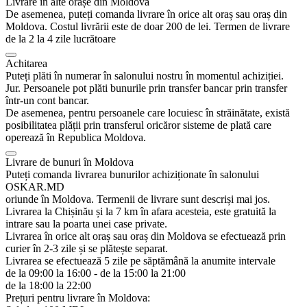
Livrare în alte orașe din Moldova
De asemenea, puteți comanda livrare în orice alt oraș sau oraș din
Moldova. Costul livrării este de doar 200 de lei. Termen de livrare
de la 2 la 4 zile lucrătoare
Achitarea
Puteți plăti în numerar în salonului nostru în momentul achiziției.
Jur. Persoanele pot plăti bunurile prin transfer bancar prin transfer
într-un cont bancar.
De asemenea, pentru persoanele care locuiesc în străinătate, există
posibilitatea plății prin transferul oricăror sisteme de plată care
operează în Republica Moldova.
Livrare de bunuri în Moldova
Puteți comanda livrarea bunurilor achiziționate în salonului
OSKAR.MD
oriunde în Moldova. Termenii de livrare sunt descriși mai jos.
Livrarea la Chișinău și la 7 km în afara acesteia, este gratuită la
intrare sau la poarta unei case private.
Livrarea în orice alt oraș sau oraș din Moldova se efectuează prin
curier în 2-3 zile și se plătește separat.
Livrarea se efectuează 5 zile pe săptămână la anumite intervale
de la 09:00 la 16:00 - de la 15:00 la 21:00
de la 18:00 la 22:00
Prețuri pentru livrare în Moldova: