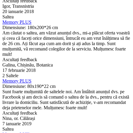
Ascultați feedback
Igor, Transnistria
20 ianuarie 2018
Saltea
Memory PLUS
Dimensiune: 180x200*26 cm
Am căutat o saltea, am văzut anunțul dvs., mi-a plăcut oferta voastră
și ceea că faceți orice dimensiuni, întrucât eu am vrut înălțimea să fie
de 26 cm. Ați făcut așa cum am dorit și ați adus la timp. Sunt
mulțumită, vă recomand colegilor de la serviciu. Mulțumesc foarte
mult!
Ascultați feedback
Galina, Chișinău, Botanica
17 februarie 2018
2 Saltele
Memory PLUS
Dimensiune: 80x190*22 cm
Sunt foarte mulțumită de saltelele noi. Am întâlnit anunțul dvs. pe
Facebook și am decis să comand o saltea de la dvs., pentru că există
livrare la domiciliu. Sunt satisfăcută de achiziție, v-am recomandat
deja prietenelor mele. Mulțumesc foarte mult!
Ascultați feedback
Nina, or. Călărași
7 ianuarie 2019
Saltea