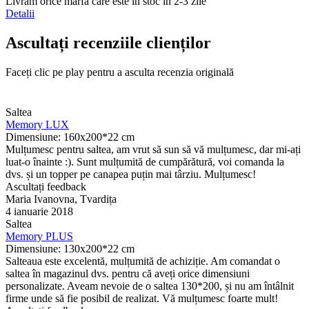
Livrăm orice marfă care este în stoc în 2-3 zile
Detalii
Ascultați recenziile clienților
Faceți clic pe play pentru a asculta recenzia originală
Saltea
Memory LUX
Dimensiune: 160x200*22 cm
Mulțumesc pentru saltea, am vrut să sun să vă mulțumesc, dar mi-ați
luat-o înainte :). Sunt mulțumită de cumpărătură, voi comanda la
dvs. și un topper pe canapea puțin mai târziu. Mulțumesc!
Ascultați feedback
Maria Ivanovna, Tvardița
4 ianuarie 2018
Saltea
Memory PLUS
Dimensiune: 130х200*22 cm
Salteaua este excelentă, mulțumită de achiziție. Am comandat o
saltea în magazinul dvs. pentru că aveți orice dimensiuni
personalizate. Aveam nevoie de o saltea 130*200, și nu am întâlnit
firme unde să fie posibil de realizat. Vă mulțumesc foarte mult!