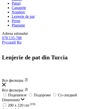
Paturi
Canapele
Noptiere
Lenjerie de pat
Perne
Plapume
Adresa
salonului
078 135-788
Русский
Ru
Lenjerie de pat din Turcia
Все фильтры
Все фильтры
Подешевле
Подороже
Со скидкой
Dimensiuni
(19)
200 x 220 cm