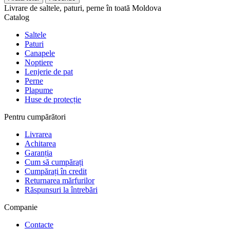
Livrare de saltele, paturi, perne în toată Moldova
Catalog
Saltele
Paturi
Canapele
Noptiere
Lenjerie de pat
Perne
Plapume
Huse de protecție
Pentru cumpărători
Livrarea
Achitarea
Garanția
Cum să cumpărați
Cumpărați în credit
Returnarea mărfurilor
Răspunsuri la întrebări
Companie
Contacte