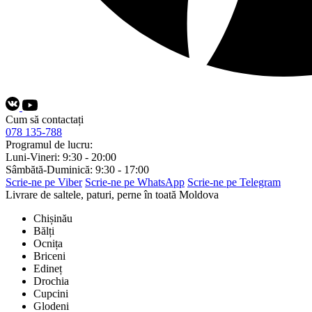
Cum să contactați
078 135-788
Programul de lucru:
Luni-Vineri: 9:30 - 20:00
Sâmbătă-Duminică: 9:30 - 17:00
Scrie-ne pe Viber
Scrie-ne pe WhatsApp
Scrie-ne pe Telegram
Livrare de saltele, paturi, perne în toată Moldova
Chișinău
Bălți
Ocnița
Briceni
Edineț
Drochia
Cupcini
Glodeni