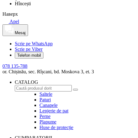
Hîncești
Наверх
Apel
Mesaj
Scrie pe WhatsApp
Scrie pe Viber
Telefon mobil
078 135-788
or. Chișinău, sec. Rîșcani, bd. Moskova 3, et. 3
CATALOG
Saltele
Paturi
Canapele
Lenjerie de pat
Perne
Plapume
Huse de protecție
CUMPARATORII