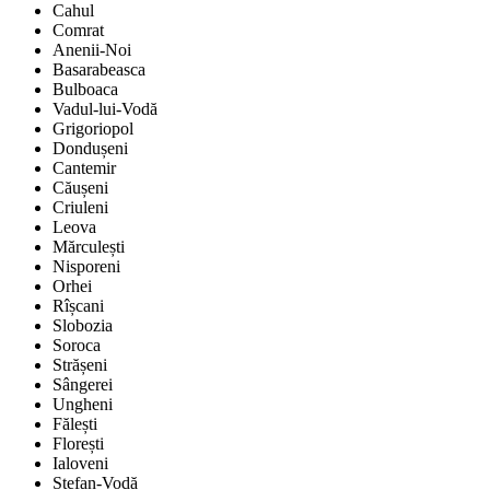
Cahul
Comrat
Anenii-Noi
Basarabeasca
Bulboaca
Vadul-lui-Vodă
Grigoriopol
Dondușeni
Cantemir
Căușeni
Criuleni
Leova
Mărculești
Nisporeni
Orhei
Rîșcani
Slobozia
Soroca
Strășeni
Sângerei
Ungheni
Fălești
Florești
Ialoveni
Ștefan-Vodă