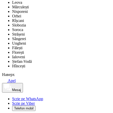
Leova
Mărculești
Nisporeni
Orhei
Rîșcani
Slobozia
Soroca
Strășeni
Sângerei
Ungheni
Fălești
Florești
Ialoveni
Ștefan-Vodă
Hîncești
Наверх
Apel
Mesaj
Scrie pe WhatsApp
Scrie pe Viber
Telefon mobil