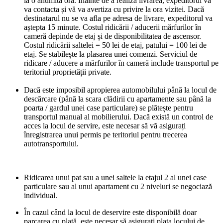
la o anumită oră. Înainte de a realiza livrarea, expeditorul vă
va contacta și vă va avertiza cu privire la ora vizitei. Dacă
destinatarul nu se va afla pe adresa de livrare, expeditorul va
aștepta 15 minute. Costul ridicării / aducerii mărfurilor în
cameră depinde de etaj și de disponibilitatea de ascensor.
Costul ridicării saltelei = 50 lei de etaj, patului = 100 lei de
etaj. Se stabilește la plasarea unei comenzi. Serviciul de
ridicare / aducere a mărfurilor în cameră include transportul pe
teritoriul proprietății private.
Dacă este imposibil apropierea automobilului până la locul de
descărcare (până la scara clădirii cu apartamente sau până la
poarta / gardul unei case particulare) se plătește pentru
transportul manual al mobilierului. Dacă există un control de
acces la locul de servire, este necesar să vă asigurați
înregistrarea unui permis pe teritoriul pentru trecerea
autotransportului.
Ridicarea unui pat sau a unei saltele la etajul 2 al unei case
particulare sau al unui apartament cu 2 niveluri se negociază
individual.
În cazul când la locul de deservire este disponibilă doar
parcarea cu plată, este necesar să asigurați plata locului de