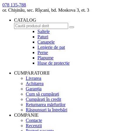
078 135-788
or. Chișinău, sec. Rîșcani, bd. Moskova 3, et. 3
CATALOG
Saltele
Paturi
Canapele
Lenjerie de pat
Perne
Plapume
Huse de protecție
CUMPARATORII
Livrarea
Achitarea
Garanția
Cum să cumpărați
Cumpărați în credit
Returnarea mărfurilor
Răspunsuri la întrebări
COMPANIE
Contacte
Recenzii
Posturi vacante