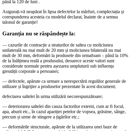
până la 120 de luni .
Asigurați-vă neapărat în lipsa defectelor la mărfuri, complectația și
corespunderea acesteia cu modelul declarat, înainte de a semna
talonul de garanție!
Garanția nu se răspândește la:
— cazurile de contracție a straturilor de saltea cu moliciunea
unilaterală nu mai mult de 20 mm și moliciunea bilaterală nu mai
mult de 30 mm, deformări la produsele din ormafoam – până la 10%
de la înălțimea reală a produsului, deoarece aceste valori sunt
considerate normale pentru așezarea umpluturii sub influența
greutății corporale a persoanei;
— defectele, apărute ca urmare a nerespectării regulilor generale de
utilizare și îngrijire a produselor prezentate în acest document;
defectarea saltelei în urma utilizării necorespunzătoare;
— deteriorarea saltelei din cauza factorilor externi, cum ar fi focul,
apa, aburii etc., în cazul apariției petelor de vopsea, grăsime, sânge,
precum și urme de stingere a țigărilor etc.;
— deformările structurale, apărute de la utilizarea unei baze de