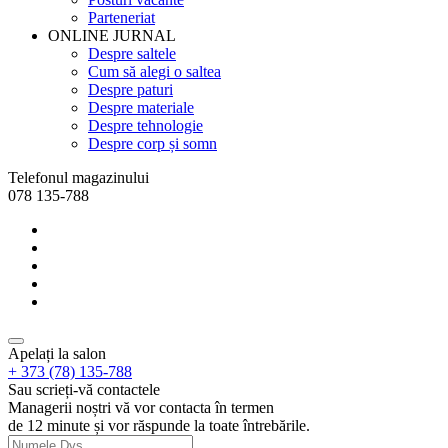
Parteneriat
ONLINE JURNAL
Despre saltele
Cum să alegi o saltea
Despre paturi
Despre materiale
Despre tehnologie
Despre corp și somn
Telefonul magazinului
078 135-788
Apelați la salon
+ 373 (78) 135-788
Sau scrieți-vă contactele
Managerii noștri vă vor contacta în termen
de 12 minute și vor răspunde la toate întrebările.