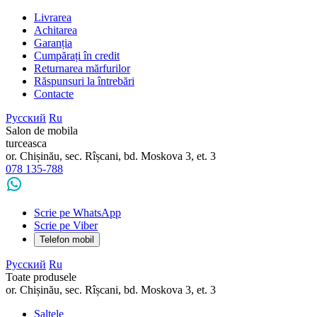
Livrarea
Achitarea
Garanția
Cumpărați în credit
Returnarea mărfurilor
Răspunsuri la întrebări
Contacte
Русский
Ru
Salon de mobila
turceasca
or. Chișinău, sec. Rîșcani, bd. Moskova 3, et. 3
078 135-788
Scrie pe WhatsApp
Scrie pe Viber
Telefon mobil
Русский
Ru
Toate produsele
or. Chișinău, sec. Rîșcani, bd. Moskova 3, et. 3
Saltele