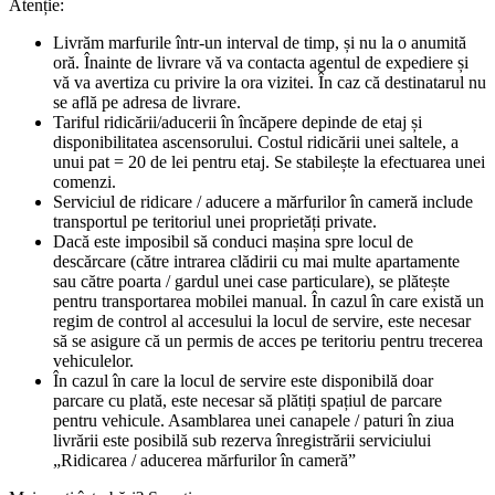
Atenție:
Livrăm marfurile într-un interval de timp, și nu la o anumită
oră. Înainte de livrare vă va contacta agentul de expediere și
vă va avertiza cu privire la ora vizitei. În caz că destinatarul nu
se află pe adresa de livrare.
Tariful ridicării/aducerii în încăpere depinde de etaj și
disponibilitatea ascensorului. Costul ridicării unei saltele, a
unui pat = 20 de lei pentru etaj. Se stabilește la efectuarea unei
comenzi.
Serviciul de ridicare / aducere a mărfurilor în cameră include
transportul pe teritoriul unei proprietăți private.
Dacă este imposibil să conduci mașina spre locul de
descărcare (către intrarea clădirii cu mai multe apartamente
sau către poarta / gardul unei case particulare), se plătește
pentru transportarea mobilei manual. În cazul în care există un
regim de control al accesului la locul de servire, este necesar
să se asigure că un permis de acces pe teritoriu pentru trecerea
vehiculelor.
În cazul în care la locul de servire este disponibilă doar
parcare cu plată, este necesar să plătiți spațiul de parcare
pentru vehicule. Asamblarea unei canapele / paturi în ziua
livrării este posibilă sub rezerva înregistrării serviciului
„Ridicarea / aducerea mărfurilor în cameră”