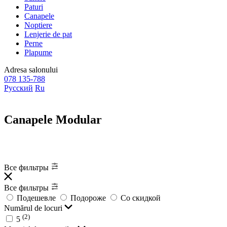
Paturi
Canapele
Noptiere
Lenjerie de pat
Perne
Plapume
Adresa
salonului
078 135-788
Русский
Ru
Canapele Modular
Все фильтры
Все фильтры
Подешевле
Подороже
Со скидкой
Numărul de locuri
(2)
5