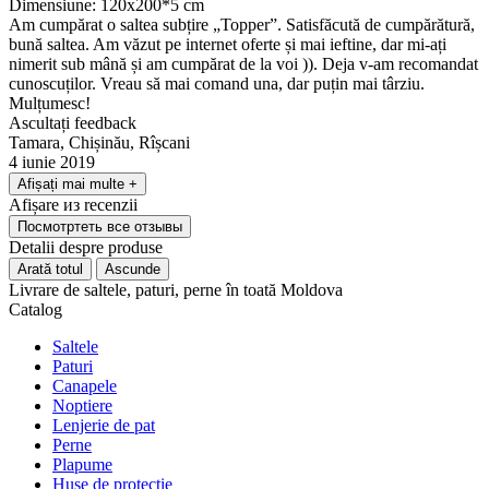
Dimensiune: 120x200*5 cm
Am cumpărat o saltea subțire „Topper”. Satisfăcută de cumpărătură,
bună saltea. Am văzut pe internet oferte și mai ieftine, dar mi-ați
nimerit sub mână și am cumpărat de la voi )). Deja v-am recomandat
cunoscuților. Vreau să mai comand una, dar puțin mai târziu.
Mulțumesc!
Ascultați feedback
Tamara, Chișinău, Rîșcani
4 iunie 2019
Afișați mai multe
+
Afișare
из
recenzii
Посмотртеть все отзывы
Detalii despre produse
Arată totul
Ascunde
Livrare de saltele, paturi, perne în toată Moldova
Catalog
Saltele
Paturi
Canapele
Noptiere
Lenjerie de pat
Perne
Plapume
Huse de protecție