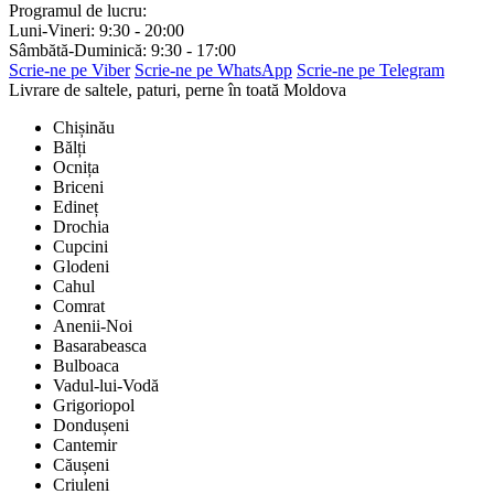
Programul de lucru:
Luni-Vineri: 9:30 - 20:00
Sâmbătă-Duminică: 9:30 - 17:00
Scrie-ne pe Viber
Scrie-ne pe WhatsApp
Scrie-ne pe Telegram
Livrare de saltele, paturi, perne în toată Moldova
Chișinău
Bălți
Ocnița
Briceni
Edineț
Drochia
Cupcini
Glodeni
Cahul
Comrat
Anenii-Noi
Basarabeasca
Bulboaca
Vadul-lui-Vodă
Grigoriopol
Dondușeni
Cantemir
Căușeni
Criuleni