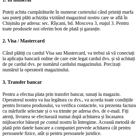
Puteți achita cumpărăturile în numerar curierului când primiți marfa
sau puteți plăti achiziția vizitând magazinul nostru care se află în
Chișinău pe adresa: sec. Rîșcani, bd. Moscova 3, etajul 3. Pentru
toate produsele noi oferim bon de plată și garanție.
2. Visa / Mastercard
Când plătiți cu cardul Visa sau Mastercard, va trebui să vă conectați
la aplicația bancară online de care este legat cardul dvs. și să achitați
de pe cardul dvs. pe numărul cardului magazinului. Precizați
numărul la operatorii magazinului.
3. Transfer bancar
Pentru a efectua plata prin transfer bancar, sunați la magazin.
Operatorul nostru va lua legătura cu dvs., va acorda toate condițiile
pentru livrarea produsului, va verifica contactele, va prezenta factura
cu mărfurile selectate și o va trimite pe adresa dvs. de e-mail. Fiți
atenți, livrarea se efectuează numai după achitarea și încasarea
mijloacelor bănești pe contul nostru în întregime. Această metodă de
plată prin datele bancare a companiei prevede achitarea cât pentru
persoanele fizice, atât și pentru persoanele juridice.