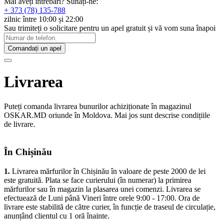
Mai aveți întrebări? Sunați-ne:
+ 373 (78) 135-788
zilnic între 10:00 și 22:00
Sau trimiteți o solicitare pentru un apel gratuit și vă vom suna înapoi
Comandați un apel
Livrarea
Puteți comanda livrarea bunurilor achiziționate în magazinul
OSKAR.MD oriunde în Moldova. Mai jos sunt descrise condițiile
de livrare.
În Chișinău
1.
Livrarea mărfurilor în Chișinău în valoare de peste 2000 de lei
este gratuită. Plata se face curierului (în numerar) la primirea
mărfurilor sau în magazin la plasarea unei comenzi. Livrarea se
efectuează de Luni până Vineri între orele 9:00 - 17:00. Ora de
livrare este stabilită de către curier, în funcție de traseul de circulație,
anunțând clientul cu 1 oră înainte.