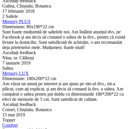
Ascultați feedback
Galina, Chișinău, Botanica
17 februarie 2018
2 Saltele
Memory PLUS
Dimensiune: 80x190*22 cm
Sunt foarte mulțumită de saltelele noi. Am întâlnit anunțul dvs. pe
Facebook și am decis să comand o saltea de la dvs., pentru că există
livrare la domiciliu. Sunt satisfăcută de achiziție, v-am recomandat
deja prietenelor mele. Mulțumesc foarte mult!
Ascultați feedback
Nina, or. Călărași
7 ianuarie 2019
Saltea
Memory LUX
Dimensiune: 180x200*22 cm
Am văzut un anunț pe internet și am ajuns pe site-ul dvs., mi-a
plăcut, cum ați explicat, și am decis să comand la dvs. o saltea. Am
cumpărat o saltea pentru pat dublu cu dimensiunile 180*200*22 cu
efect de memorie de 5 cm. Sunt satisfăcut de calitate.
Ascultați feedback
Cornel, Chișinău, Botanica
15 mai 2019
Topper
Comfort