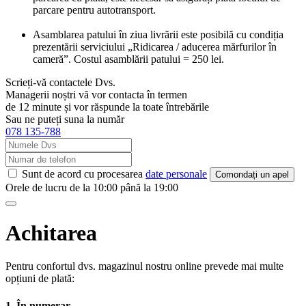
parcare pentru autotransport.
Asamblarea patului în ziua livrării este posibilă cu condiția
prezentării serviciului „Ridicarea / aducerea mărfurilor în
cameră”. Costul asamblării patului = 250 lei.
Scrieți-vă contactele Dvs.
Managerii noștri vă vor contacta în termen
de 12 minute și vor răspunde la toate întrebările
Sau ne puteți suna la număr
078 135-788
Sunt de acord cu procesarea
date personale
Comondați un apel
Orele de lucru de la 10:00 până la 19:00
Achitarea
Pentru confortul dvs. magazinul nostru online prevede mai multe
opțiuni de plată:
1. În numerar