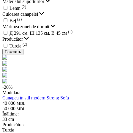
Materialul suporturilor
(2)
Lemn
Culoarea canapelei
(2)
Bej
Mărimea zonei de dormit
(1)
Д 291 см. Ш 135 см. В 45 см
Producător
(2)
Turcia
Показать
-
20
%
Modulara
Canapea în stil modern Strong Sofa
40 000
MDL
50 000
MDL
Înălțime:
33 cm
Producător:
Turcia