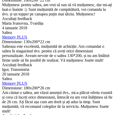
Dimensiune: 160x200*22 cm
Mulțumesc pentru saltea, am vrut să sun să vă mulțumesc, dar mi-ați
luat-o înainte :). Sunt mulțumită de cumpărătură, voi comanda la
dvs. și un topper pe canapea puțin mai târziu. Mulțumesc!
Ascultați feedback
Maria Ivanovna, Tvardița
4 ianuarie 2018
Saltea
Memory PLUS
Dimensiune: 130х200*22 cm
Salteaua este excelentă, mulțumită de achiziție. Am comandat o
saltea în magazinul dvs. pentru că aveți orice dimensiuni
personalizate. Aveam nevoie de o saltea 130*200, și nu am întâlnit
firme unde să fie posibil de realizat. Vă mulțumesc foarte mult!
Ascultați feedback
Igor, Transnistria
20 ianuarie 2018
Saltea
Memory PLUS
Dimensiune: 180x200*26 cm
Am căutat o saltea, am văzut anunțul dvs., mi-a plăcut oferta voastră
și ceea că faceți orice dimensiuni, întrucât eu am vrut înălțimea să fie
de 26 cm. Ați făcut așa cum am dorit și ați adus la timp. Sunt
mulțumită, vă recomand colegilor de la serviciu. Mulțumesc foarte
mult!