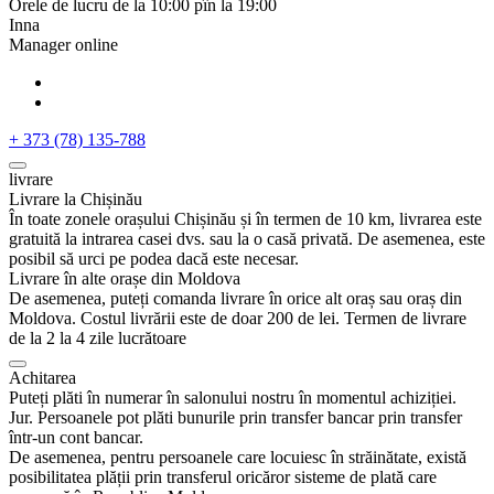
Orele de lucru de la 10:00 pîn la 19:00
Inna
Manager online
+ 373 (78) 135-788
livrare
Livrare la Chișinău
În toate zonele orașului Chișinău și în termen de 10 km, livrarea este
gratuită la intrarea casei dvs. sau la o casă privată. De asemenea, este
posibil să urci pe podea dacă este necesar.
Livrare în alte orașe din Moldova
De asemenea, puteți comanda livrare în orice alt oraș sau oraș din
Moldova. Costul livrării este de doar 200 de lei. Termen de livrare
de la 2 la 4 zile lucrătoare
Achitarea
Puteți plăti în numerar în salonului nostru în momentul achiziției.
Jur. Persoanele pot plăti bunurile prin transfer bancar prin transfer
într-un cont bancar.
De asemenea, pentru persoanele care locuiesc în străinătate, există
posibilitatea plății prin transferul oricăror sisteme de plată care