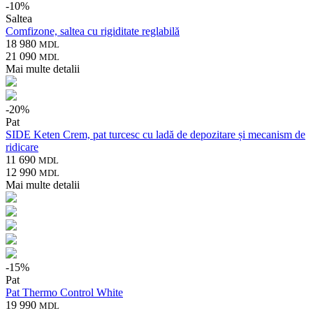
-
10
%
Saltea
Comfizone, saltea cu rigiditate reglabilă
18 980
MDL
21 090
MDL
Mai multe detalii
-
20
%
Pat
SIDE Keten Crem, pat turcesc cu ladă de depozitare și mecanism de
ridicare
11 690
MDL
12 990
MDL
Mai multe detalii
-
15
%
Pat
Pat Thermo Control White
19 990
MDL