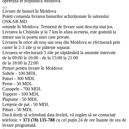
operează în Republica Moldova.
Livrare de bunuri în Moldova
Puteți comanda livrarea bunurilor achiziționate în salonului
OSKAR.MD
oriunde în Moldova. Termenii de livrare sunt descriși mai jos.
Livrarea la Chișinău și la 7 km în afara acesteia, este gratuită la
intrare sau la poarta unei case private.
Livrarea în orice alt oraș sau oraș din Moldova se efectuează prin
curier în 2-3 zile și se plătește separat.
Livrarea se efectuează 5 zile pe săptămână la anumite intervale
de la 09:00 la 16:00 - de la 15:00 la 21:00
de la 18:00 la 22:00
Prețuri pentru livrare în Moldova:
Saltele -
100 MDL
Paturi -
300 MDL
Perne -
30 MDL
Canapele -
700 MDL
Toppere -
100 MDL
Plapume -
50 MDL
Lenjerie de pat -
50 MDL
Pături -
50 MDL
Dacă doriți să schimbați data livrării, vă rugăm să ne contactați
telefonic
+ 373 (78) 135-788
cu cel puțin 24 de ore înainte de ora de
livrare programată.