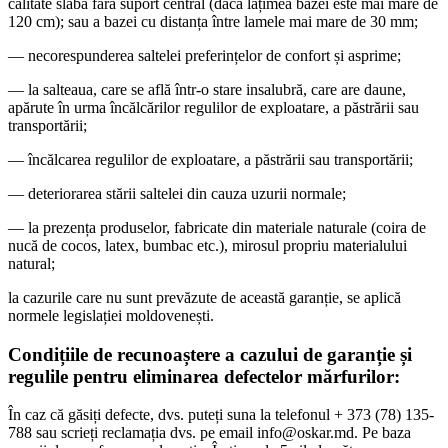
calitate slabă fără suport central (dacă lățimea bazei este mai mare de
120 cm); sau a bazei cu distanța între lamele mai mare de 30 mm;
— necorespunderea saltelei preferințelor de confort și asprime;
— la salteaua, care se află într-o stare insalubră, care are daune,
apărute în urma încălcărilor regulilor de exploatare, a păstrării sau
transportării;
— încălcarea regulilor de exploatare, a păstrării sau transportării;
— deteriorarea stării saltelei din cauza uzurii normale;
— la prezența produselor, fabricate din materiale naturale (coira de
nucă de cocos, latex, bumbac etc.), mirosul propriu materialului
natural;
la cazurile care nu sunt prevăzute de această garanție, se aplică
normele legislației moldovenești.
Condițiile de recunoaștere a cazului de garanție și
regulile pentru eliminarea defectelor mărfurilor:
În caz că găsiți defecte, dvs. puteți suna la telefonul + 373 (78) 135-
788 sau scrieți reclamația dvs. pe email info@oskar.md. Pe baza