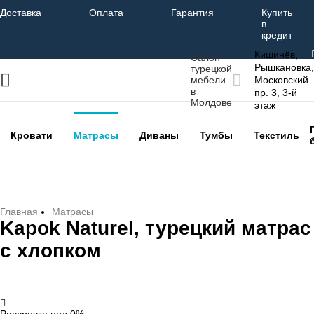
Доставка
Оплата
Гарантия
Купить
в
кредит
Кишинёв,
Салон
Рышкановка,
турецкой
мебели
Московский
в
пр. 3, 3-й
Молдове
этаж
Кровати
Матрасы
Диваны
Тумбы
Текстиль
Главная
Матрасы
Kapok Naturel, турецкий матрас
с хлопком