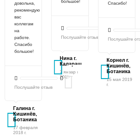
большое!
довольна,
Спасибо!
рекомендую
вас
коллегам
на
Послушайте отзыв
работе.
Послушайте от
Спасибо
большое!
Нина г.
Корнел г.
Калараш
Кишинёв,
Ботаника
7 января
2019 г.
15 мая 2019
г.
Послушайте отзыв
Галина г.
Кишинёв,
Ботаника
17 февраля
2018 г.