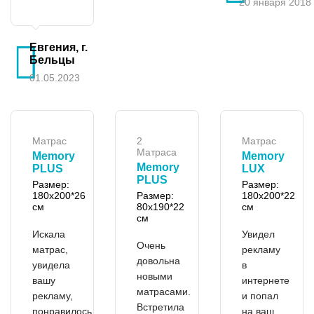
20 января 2018 г
Евгения, г.
Бельцы
01.05.2023
Матрас
2
Матрас
Матраса
Memory
Memory
Memory
PLUS
LUX
PLUS
Размер:
Размер:
180x200*26
Размер:
180x200*22
см
80x190*22
см
см
Искала
Увидел
Очень
матрас,
рекламу
довольна
увидела
в
новыми
вашу
интернете
матрасами.
рекламу,
и попал
Встретила
понравилось
на ваш