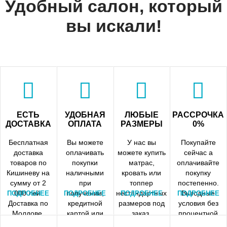
Удобный салон, который
вы искали!
ЕСТЬ
УДОБНАЯ
ЛЮБЫЕ
РАССРОЧКА
ДОСТАВКА
ОПЛАТА
РАЗМЕРЫ
0%
Бесплатная
Вы можете
У нас вы
Покупайте
доставка
оплачивать
можете купить
сейчас а
товаров по
покупки
матрас,
оплачивайте
Кишиневу на
наличными
кровать или
покупку
сумму от 2
при
топпер
постепенно.
000 лей.
получении,
нестандартных
Выгодные
ПОДРОБНЕЕ
ПОДРОБНЕЕ
ПОДРОБНЕЕ
ПОДРОБНЕЕ
Доставка по
кредитной
размеров под
условия без
Молдове.
картой или
заказ.
процентной
Все цены на
безналичным
рассрочки