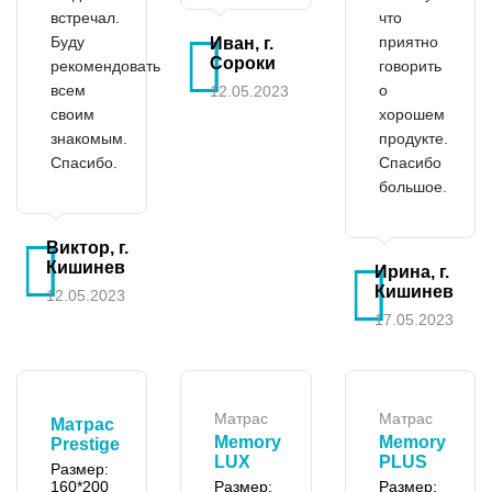
встречал.
что
Буду
приятно
Иван, г.
Сороки
рекомендовать
говорить
всем
о
12.05.2023
своим
хорошем
знакомым.
продукте.
Спасибо.
Спасибо
большое.
Виктор, г.
Кишинев
Ирина, г.
Кишинев
12.05.2023
17.05.2023
Матрас
Матрас
Матрас
Memory
Memory
Prestige
LUX
PLUS
Размер:
160*200
Размер:
Размер: