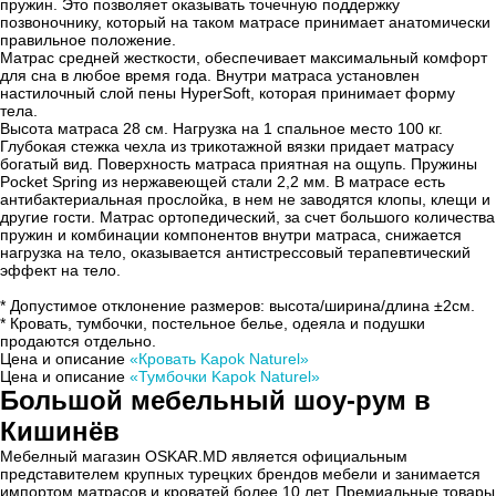
пружин. Это позволяет оказывать точечную поддержку
позвоночнику, который на таком матрасе принимает анатомически
правильное положение.
Матрас средней жесткости, обеспечивает максимальный комфорт
для сна в любое время года. Внутри матраса установлен
настилочный слой пены HyperSoft, которая принимает форму
тела.
Высота матраса 28 см. Нагрузка на 1 спальное место 100 кг.
Глубокая стежка чехла из трикотажной вязки придает матрасу
богатый вид. Поверхность матраса приятная на ощупь. Пружины
Pocket Spring из нержавеющей стали 2,2 мм. В матрасе есть
антибактериальная прослойка, в нем не заводятся клопы, клещи и
другие гости. Матрас ортопедический, за счет большого количества
пружин и комбинации компонентов внутри матраса, снижается
нагрузка на тело, оказывается антистрессовый терапевтический
эффект на тело.
* Допустимое отклонение размеров: высота/ширина/длина ±2см.
* Кровать, тумбочки, постельное белье, одеяла и подушки
продаются отдельно.
Цена и описание
«Кровать Kapok Naturel»
Цена и описание
«Тумбочки Kapok Naturel»
Большой мебельный шоу-рум в
Кишинёв
Мебелный магазин OSKAR.MD является официальным
представителем крупных турецких брендов мебели и занимается
импортом матрасов и кроватей более 10 лет. Премиальные товары