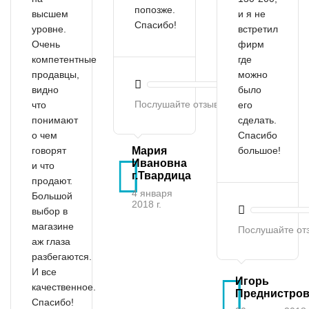
попозже.
высшем
и я не
Спасибо!
уровне.
встретил
Очень
фирм
компетентные
где
продавцы,
можно
видно
было
Послушайте отзыв
что
его
понимают
сделать.
о чем
Спасибо
говорят
Мария
большое!
Ивановна
и что
г.Твардица
продают.
4 января
Большой
2018 г.
выбор в
магазине
Послушайте от
аж глаза
разбегаются.
И все
Игорь
качественное.
Преднистро
Спасибо!