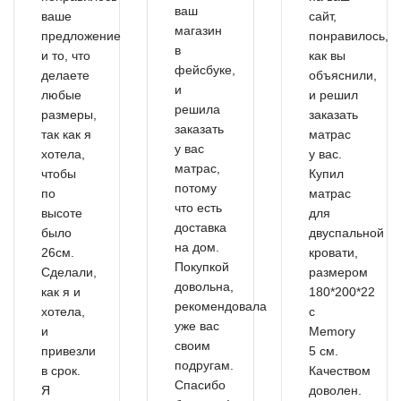
ваш
ваше
сайт,
магазин
предложение
понравилось,
в
и то, что
как вы
фейсбуке,
делаете
объяснили,
и
любые
и решил
решила
размеры,
заказать
заказать
так как я
матрас
у вас
хотела,
у вас.
матрас,
чтобы
Купил
потому
по
матрас
что есть
высоте
для
доставка
было
двуспальной
на дом.
26см.
кровати,
Покупкой
Сделали,
размером
довольна,
как я и
180*200*22
рекомендовала
хотела,
с
уже вас
и
Memory
своим
привезли
5 см.
подругам.
в срок.
Качеством
Спасибо
Я
доволен.