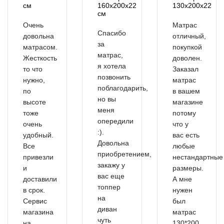
см
160x200x22
130х200х22
см
Очень
Матрас
Спасибо
довольна
отличный,
за
матрасом.
покупкой
матрас,
Жесткость
доволен.
я хотела
то что
Заказал
позвонить
нужно,
матрас
поблагодарить,
по
в вашем
но вы
высоте
магазине
меня
тоже
потому
опередили
очень
что у
:).
удобный.
вас есть
Довольна
Все
любые
приобретением,
привезли
нестандартные
закажу у
и
размеры.
вас еще
доставили
А мне
топпер
в срок.
нужен
на
Сервис
был
диван
магазина
матрас
чуть
на
130*200,