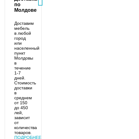
по
Молдове
Доставим
мебель
в любой
город
или
населенный
пункт
Молдовы
в
течение
1-7
дней.
Стоимость
доставки
в
среднем
от 150
до 450
лей,
зависит
от
количества
товаров.
ПОДРОБНЕЕ