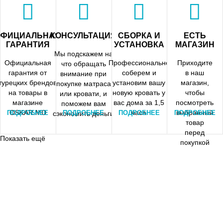
доставку..
платежом
ОФИЦИАЛЬНАЯ
КОНСУЛЬТАЦИЯ
СБОРКА И
ЕСТЬ
ГАРАНТИЯ
УСТАНОВКА
МАГАЗИН
Мы подскажем на
Официальная
Профессионально
Приходите
что обращать
гарантия от
соберем и
в наш
внимание при
турецких брендов
установим вашу
магазин,
покупке матраса
на товары в
новую кровать у
чтобы
или кровати, и
магазине
вас дома за 1,5
посмотреть
поможем вам
OSKAR.MD
часа
выбранный
ПОДРОБНЕЕ
ПОДРОБНЕЕ
ПОДРОБНЕЕ
ПОДРОБНЕЕ
сэкономить деньги
товар
перед
Показать ещё
покупкой