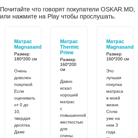
Почитайте что говорят покупатели OSKAR.MD,
или нажмите на Play чтобы прослушать.
Матрас
Матрас
Матрас
Magnasand
Thermic
Magnasand
Prime
Размер:
Размер:
180*200 см
160*200 см
Размер:
160*200
см
Очень
Это
доволен
лучшая
Давно
покупкой.
покупка
искал
Если
матраса
хороший
оценивать
в моей
матрас
от 0 до
жизни.
с
10,
Сплю
повышенной
твердая
уже на
жесткостью
десятка.
нем 3
для
Даже
года.
спины.