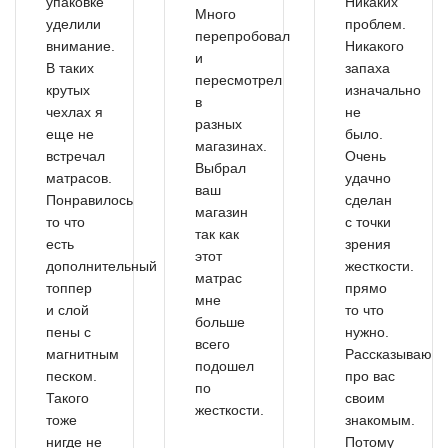
упаковке
Никаких
Много
уделили
проблем.
перепробовал
внимание.
Никакого
и
В таких
запаха
пересмотрел
крутых
изначально
в
чехлах я
не
разных
еще не
было.
магазинах.
встречал
Очень
Выбрал
матрасов.
удачно
ваш
Понравилось
сделан
магазин
то что
с точки
так как
есть
зрения
этот
дополнительный
жесткости.
матрас
топпер
прямо
мне
и слой
то что
больше
пены с
нужно.
всего
магнитным
Рассказываю
подошел
песком.
про вас
по
Такого
своим
жесткости.
тоже
знакомым.
нигде не
Потому