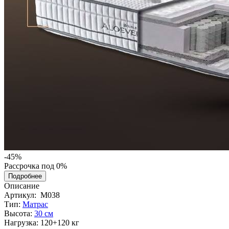
-45%
Рассрочка под 0%
Подробнее
Описание
Артикул:
M038
Тип:
Матрас
Высота:
30 см
Нагрузка:
120+120 кг