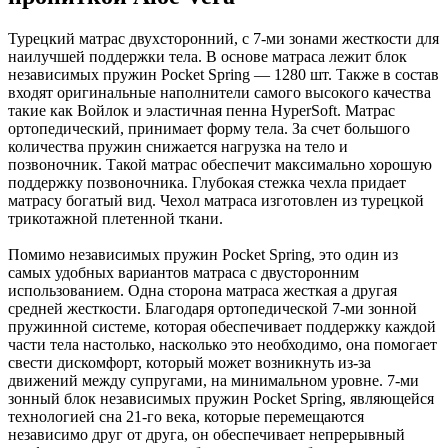
Турецкий матрас двухсторонний, с 7-ми зонами жесткости для
наилучшей поддержки тела. В основе матраса лежит блок
независимых пружин Pocket Spring — 1280 шт. Также в состав
входят оригинальные наполнители самого высокого качества
такие как Войлок и эластичная пенна HyperSoft. Матрас
ортопедический, принимает форму тела. За счет большого
количества пружин снижается нагрузка на тело и
позвоночник. Такой матрас обеспечит максимально хорошую
поддержку позвоночника. Глубокая стежка чехла придает
матрасу богатый вид. Чехол матраса изготовлен из турецкой
трикотажной плетенной ткани.
Помимо независимых пружин Pocket Spring, это один из
самых удобных вариантов матраса с двусторонним
использованием. Одна сторона матраса жесткая а другая
средней жесткости. Благодаря ортопедической 7-ми зонной
пружинной системе, которая обеспечивает поддержку каждой
части тела настолько, насколько это необходимо, она помогает
свести дискомфорт, который может возникнуть из-за
движений между супругами, на минимальном уровне. 7-ми
зонный блок независимых пружин Pocket Spring, являющейся
технологией сна 21-го века, которые перемещаются
независимо друг от друга, он обеспечивает непрерывный