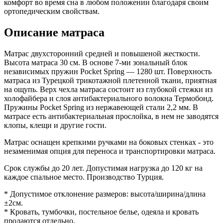
комфорт во время сна в любом положении благодаря своим
ортопедическим свойствам.
Описание матраса
Матрас двухсторонний средней и повышеной жесткости.
Высота матраса 30 см. В основе 7-ми зональный блок
независимых пружин Pocket Spring — 1280 шт. Поверхность
матраса из Турецкой трикотажной плетенной ткани, приятная
на ощупь. Верх чехла матраса состоит из глубокой стежки из
холофайбера и слоя антибактериального волокна Термобонд.
Пружины Pocket Spring из нержавеющей стали 2,2 мм. В
матрасе есть антибактериальная прослойка, в нем не заводятся
клопы, клещи и другие гости.
Матрас оснащен крепкими ручками на боковых стенках - это
незаменимая опция для переноса и транспортировки матраса.
Срок службы до 20 лет. Допустимая нагрузка до 120 кг на
каждое спальное место. Производство Турция.
* Допустимое отклонение размеров: высота/ширина/длина
±2см.
* Кровать, тумбочки, постельное белье, одеяла и кровать
продаются отдельно.