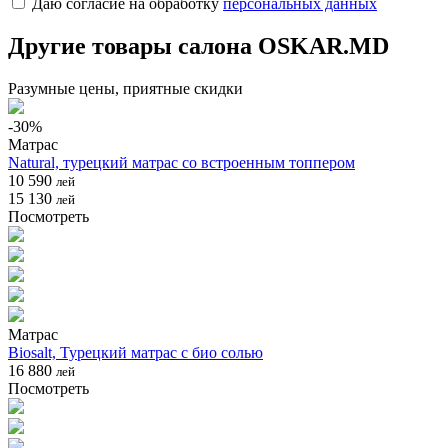
Даю согласие на обработку
персональных данных
Другие товары салона OSKAR.MD
Разумные цены, приятные скидки
-
30
%
Матрас
Natural, турецкий матрас со встроенным топпером
10 590
лей
15 130
лей
Посмотреть
Матрас
Biosalt, Турецкий матрас с био солью
16 880
лей
Посмотреть