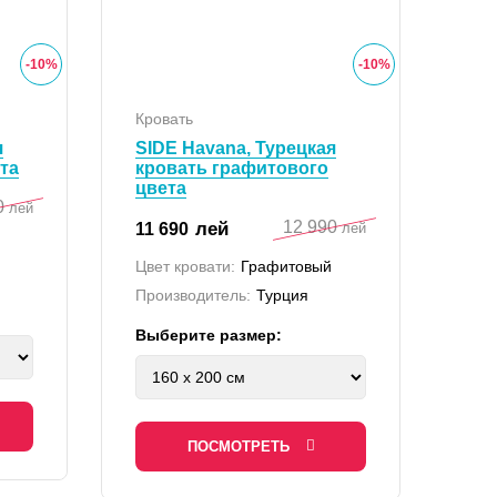
-
10
%
-
10
%
Кровать
я
SIDE Havana, Турецкая
та
кровать графитового
цвета
0
лей
12 990
лей
11 690
лей
Цвет кровати:
Графитовый
Производитель:
Турция
Выберите размер:
ПОСМОТРЕТЬ