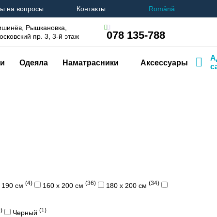
ы на вопросы
Контакты
Română
ишинёв, Рышкановка,
078 135-788
осковский пр. 3, 3-й этаж
А
и
Одеяла
Наматрасники
Аксессуары
с
(4)
(36)
(34)
х 190 см
160 х 200 см
180 х 200 см
)
(1)
Черный