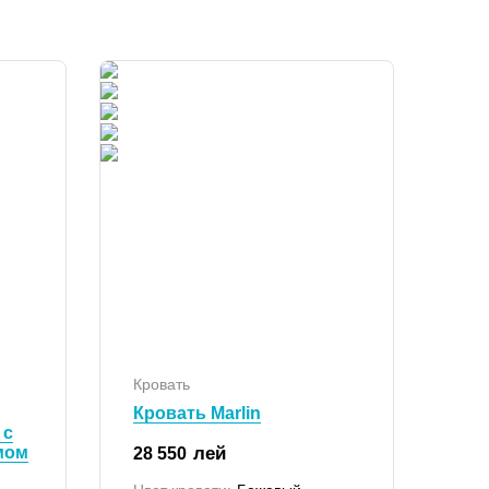
Кровать
Кровать Marlin
 с
мом
лей
28 550