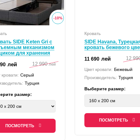
-
10
%
ать
Кровать
вать SIDE Keten Gri с
SIDE Havana, Турецка
дъемным механизмом
кровать бежевого цве
щиком для хранения
12 99
лей
11 690
12 990
лей
690
лей
Цвет кровати:
Бежевый
 кровати:
Серый
Производитель:
Турция
зводитель:
Турция
Выберите размер:
ерите размер:
ПОСМОТРЕТЬ
ПОСМОТРЕТЬ