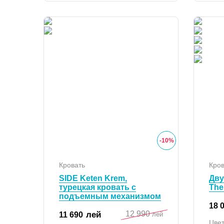
-
10
%
Кровать
Кров
SIDE Keten Krem,
Дву
турецкая кровать с
The
подъемным механизмом
18 
12 990
лей
11 690
лей
Цвет