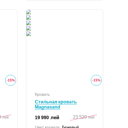
-
15
%
-
15
%
Кровать
Стильная кровать
Magnasand
0
23 520
лей
19 990
лей
лей
Цвет кровати:
Бежевый