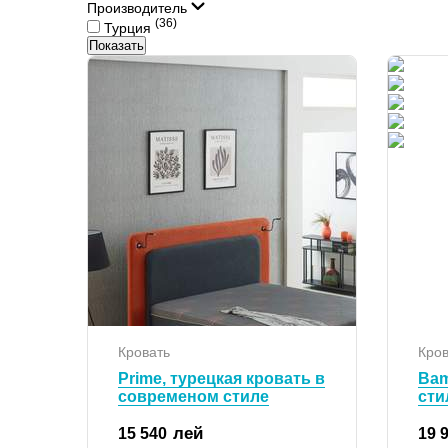
Производитель
(36)
Турция
Показать
Кровать
Кров
Prime, турецкая кровать в
Bam
современом стиле
сти
лей
15 540
19 