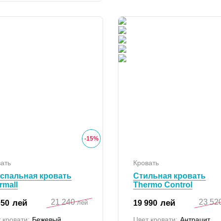
-
15
%
ать
Кровать
спальная кровать
Стильная кровать
rmall
Thermo Control
21 240
23 52
лей
лей
050
19 990
лей
 кровати:
Бежевый
Цвет кровати:
Антрацит