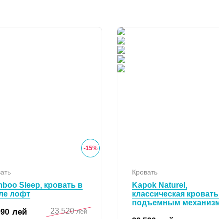
-
15
%
ать
Кровать
boo Sleep, кровать в
Kapok Naturel,
ле лофт
классическая кровать
подъемным механиз
23 520
лей
990
лей