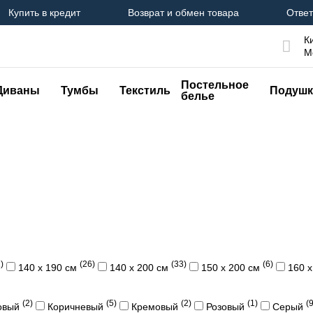
Купить в кредит
Возврат и обмен товара
Ответ
К
М
Постельное
Диваны
Тумбы
Текстиль
Подушк
белье
)
(26)
(33)
(6)
140 х 190 см
140 х 200 см
150 х 200 см
160 
(2)
(5)
(2)
(1)
(9
овый
Коричневый
Кремовый
Розовый
Серый