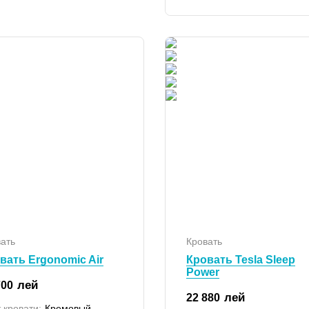
ать
Кровать
вать Ergonomic Air
Кровать Tesla Sleep
Power
лей
700
лей
22 880
 кровати:
Кремовый